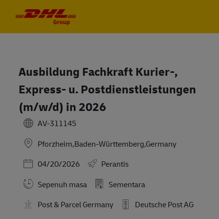
Skip to main content
Skip to main content
-
-
Ausbildung Fachkraft Kurier-,
Express- u. Postdienstleistungen
(m/w/d) in 2026
AV-311145
Pforzheim,Baden-Württemberg,Germany
Posted Date
04/20/2026
Perantis
Sepenuh masa
Sementara
Post & Parcel Germany
Deutsche Post AG