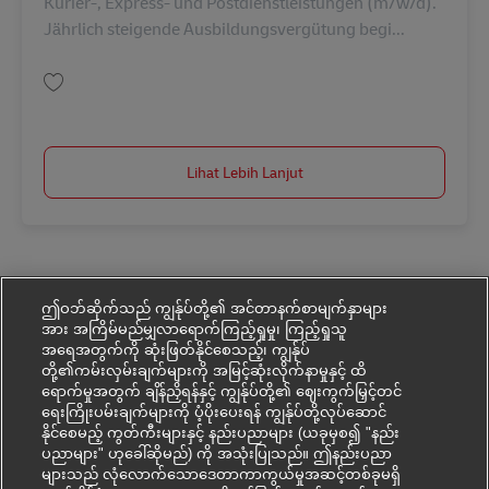
Kurier-, Express- und Postdienstleistungen (m/w/d).
Jährlich steigende Ausbildungsvergütung begi...
Simpan Ausbildung Fachkraft Kurier-, Express- u. Postdienstleistungen (
Lihat Lebih Lanjut
ဤဝဘ်ဆိုက်သည် ကျွန်ုပ်တို့၏ အင်တာနက်စာမျက်နှာများ
အား အကြိမ်မည်မျှလာရောက်ကြည့်ရှုမှု၊ ကြည့်ရှုသူ
အရေအတွက်ကို ဆုံးဖြတ်နိုင်စေသည့်၊ ကျွန်ုပ်
တို့၏ကမ်းလှမ်းချက်များကို အမြင့်ဆုံးလိုက်နာမှုနှင့် ထိ
ရောက်မှုအတွက် ချိန်ညှိရန်နှင့် ကျွန်ုပ်တို့၏ ဈေးကွက်မြှင့်တင်
ရေးကြိုးပမ်းချက်များကို ပံ့ပိုးပေးရန် ကျွန်ုပ်တို့လုပ်ဆောင်
နိုင်စေမည့် ကွတ်ကီးများနှင့် နည်းပညာများ (ယခုမှစ၍ "နည်း
ပညာများ" ဟုခေါ်ဆိုမည်) ကို အသုံးပြုသည်။ ဤနည်းပညာ
များသည် လုံလောက်သောဒေတာကာကွယ်မှုအဆင့်တစ်ခုမရှိ