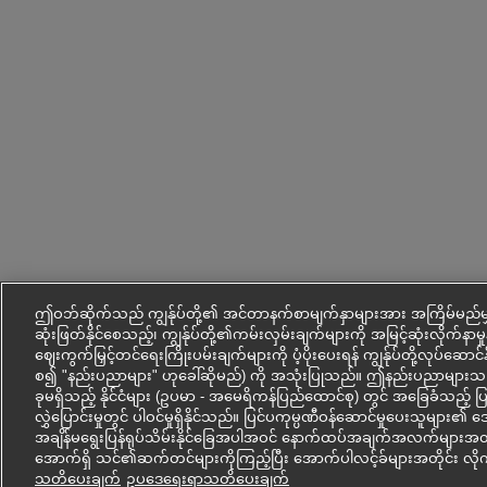
ဤဝဘ်ဆိုက်သည် ကျွန်ုပ်တို့၏ အင်တာနက်စာမျက်နှာများအား အကြိမ်မည်မျ
ဆုံးဖြတ်နိုင်စေသည့်၊ ကျွန်ုပ်တို့၏ကမ်းလှမ်းချက်များကို အမြင့်ဆုံးလိုက်နာမှုနှ
ဈေးကွက်မြှင့်တင်ရေးကြိုးပမ်းချက်များကို ပံ့ပိုးပေးရန် ကျွန်ုပ်တို့လုပ်ဆောင
စ၍ "နည်းပညာများ" ဟုခေါ်ဆိုမည်) ကို အသုံးပြုသည်။ ဤနည်းပညာမျ
ခုမရှိသည့် နိုင်ငံများ (ဥပမာ - အမေရိကန်ပြည်ထောင်စု) တွင် အခြေခံသည့် 
လွှဲပြောင်းမှုတွင် ပါဝင်မှုရှိနိုင်သည်။ ပြင်ပကုမ္ပဏီဝန်ဆောင်မှုပေးသူမျ
အချိန်မရွေးပြန်ရုပ်သိမ်းနိုင်ခြေအပါအဝင် နောက်ထပ်အချက်အလက်များအတွက
အောက်ရှိ သင်၏ဆက်တင်များကိုကြည့်ပြီး အောက်ပါလင့်ခ်များအတိုင်း လို
သတိပေးချက်
ဥပ‌ဒေရေးရာသတိပေးချက်