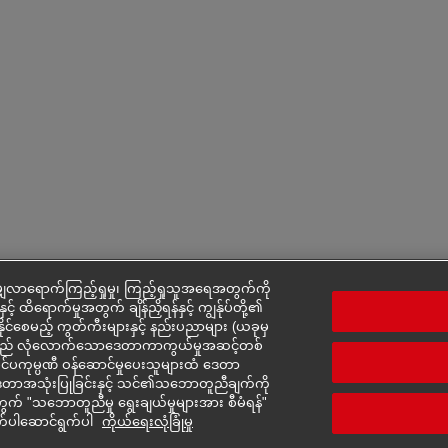
ှလာရောက်ကြည့်ရှုမှု၊ ကြည့်ရှုသူအရေအတွက်ကို
င့် ထိရောက်မှုအတွက် ချိန်ညှိရန်နှင့် ကျွန်ုပ်တို့၏
်နိုင်စေမည့် ကွတ်ကီးများနှင့် နည်းပညာများ (ယခုမှ
ားသည် လုံလောက်သောဒေတာကာကွယ်မှုအဆင့်တစ်
ပြင်ပကုမ္ပဏီ ဝန်ဆောင်မှုပေးသူများထံ ဒေတာ
ား၏ ဒေတာအသုံးပြုခြင်းနှင့် သင်၏သဘောတူညီချက်ကို
် "သဘောတူညီမှု ရွေးချယ်မှုများအား စီမံရန်"
က်ပါဆောင်ရွက်ပါ
ကိုယ်ရေးလုံခြုံမှု