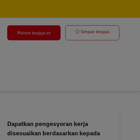
Ausbildung Be
Simpan kerjaya
Mohon kerjaya ini
Dapatkan pengesyoran kerja
disesuaikan berdasarkan kepada