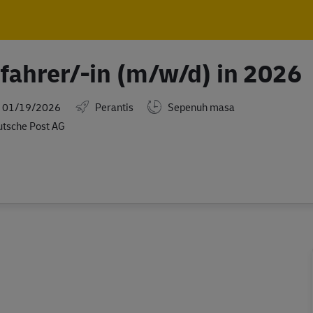
Skip to main content
Skip to main content
fahrer/-in (m/w/d) in 2026
ted Date
01/19/2026
Perantis
Sepenuh masa
tsche Post AG