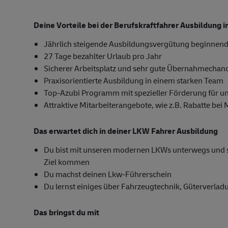
Deine Vorteile bei der Berufskraftfahrer Ausbildung
Jährlich steigende Ausbildungsvergütung beginnend
27 Tage bezahlter Urlaub pro Jahr
Sicherer Arbeitsplatz und sehr gute Übernahmechan
Praxisorientierte Ausbildung in einem starken Team
Top-Azubi Programm mit spezieller Förderung für u
Attraktive Mitarbeiterangebote, wie z.B. Rabatte bei
Das erwartet dich in deiner LKW Fahrer Ausbildung
Du bist mit unseren modernen LKWs unterwegs und sor
Ziel kommen
Du machst deinen Lkw-Führerschein
Du lernst einiges über Fahrzeugtechnik, Güterverla
Das bringst du mit