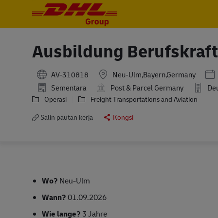
-
-
Ausbildung Berufskraft
Pos
AV-310818
Neu-Ulm,Bayern,Germany
Sementara
Post & Parcel Germany
Deu
Operasi
Freight Transportations and Aviation
Salin pautan kerja
Kongsi
Wo?
Neu-Ulm
Wann?
01.09.2026
Wie lange?
3 Jahre