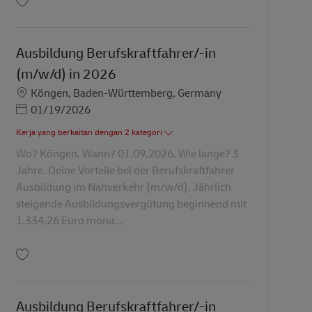
Simpan Ausbildung Berufskraftfahrer/-in (m/w/d) in 2026 AV-310809
Ausbildung Berufskraftfahrer/-in
(m/w/d) in 2026
Lokasi
Köngen, Baden-Württemberg, Germany
Posted Date
01/19/2026
Kerja yang berkaitan dengan 2 kategori
Wo? Köngen. Wann? 01.09.2026. Wie lange? 3
Jahre. Deine Vorteile bei der Berufskraftfahrer
Ausbildung im Nahverkehr (m/w/d). Jährlich
steigende Ausbildungsvergütung beginnend mit
1.334,26 Euro mona...
Simpan Ausbildung Berufskraftfahrer/-in (m/w/d) in 2026 AV-310808
Ausbildung Berufskraftfahrer/-in