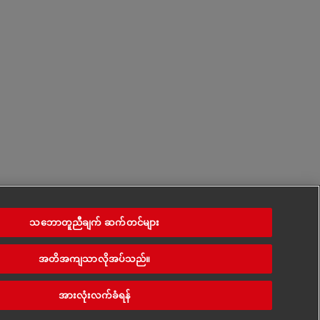
သဘောတူညီချက် ဆက်တင်များ
အတိအကျသာလိုအပ်သည်။
အားလုံးလက်ခံရန်