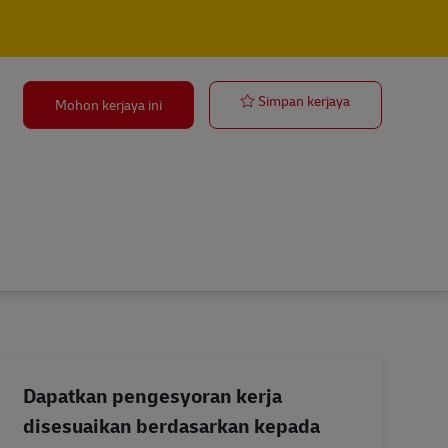
Postbote für 
Simpan kerjaya
Mohon kerjaya ini
Dapatkan pengesyoran kerja
disesuaikan berdasarkan kepada