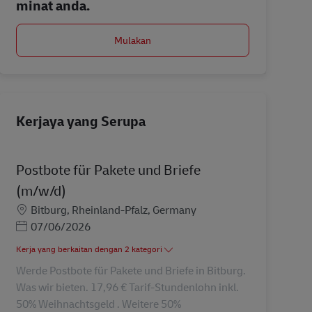
minat anda.
Mulakan
Kerjaya yang Serupa
Postbote für Pakete und Briefe
(m/w/d)
Lokasi
Bitburg, Rheinland-Pfalz, Germany
Posted Date
07/06/2026
Kerja yang berkaitan dengan 2 kategori
Werde Postbote für Pakete und Briefe in Bitburg.
Was wir bieten. 17,96 € Tarif-Stundenlohn inkl.
50% Weihnachtsgeld . Weitere 50%