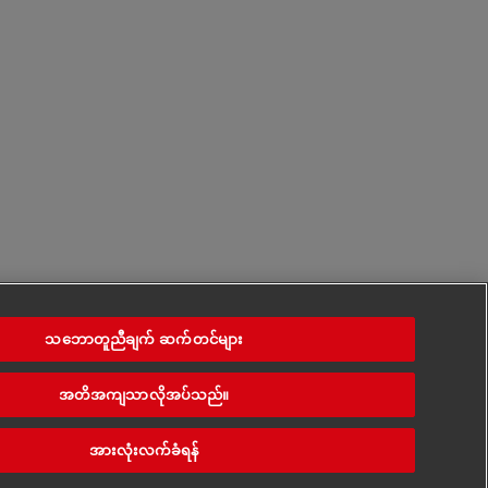
သဘောတူညီချက် ဆက်တင်များ
အတိအကျသာလိုအပ်သည်။
အားလုံးလက်ခံရန်