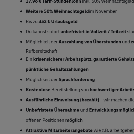
17,96 € Tarif-Stundenlohn
inkl. 50% Weihnachtsgeld
Weitere 50% Weihnachtsgeld
im November
Bis zu
332 € Urlaubsgeld
Du kannst sofort
unbefristet in Vollzeit / Teilzeit
sta
Möglichkeit der
Auszahlung von Überstunden
und
z
Rufbereitschaft
Ein
krisensicherer Arbeitsplatz, garantierte Gehal
pünktliche Gehaltszahlungen
Möglichkeit der
Sprachförderung
Kostenlose
Bereitstellung von
hochwertiger Arbeit
Ausführliche Einweisung (bezahlt)
– wir machen dich
Unbefristete Übernahme
und
Entwicklungsmöglic
offenen Positionen
möglich
Attraktive Mitarbeiterangebote
wie z.B. arbeitgeber