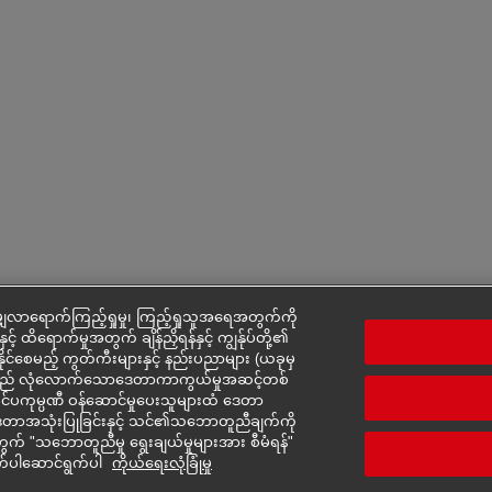
ှလာရောက်ကြည့်ရှုမှု၊ ကြည့်ရှုသူအရေအတွက်ကို
င့် ထိရောက်မှုအတွက် ချိန်ညှိရန်နှင့် ကျွန်ုပ်တို့၏
်နိုင်စေမည့် ကွတ်ကီးများနှင့် နည်းပညာများ (ယခုမှ
ားသည် လုံလောက်သောဒေတာကာကွယ်မှုအဆင့်တစ်
ပြင်ပကုမ္ပဏီ ဝန်ဆောင်မှုပေးသူများထံ ဒေတာ
ား၏ ဒေတာအသုံးပြုခြင်းနှင့် သင်၏သဘောတူညီချက်ကို
် "သဘောတူညီမှု ရွေးချယ်မှုများအား စီမံရန်"
က်ပါဆောင်ရွက်ပါ
ကိုယ်ရေးလုံခြုံမှု