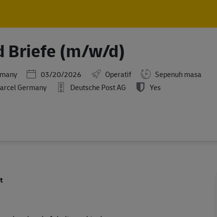
Skip to main content
Skip to main content
d Briefe (m/w/d)
Posted Date
rmany
03/20/2026
Operatif
Sepenuh masa
Parcel Germany
Deutsche Post AG
Yes
t