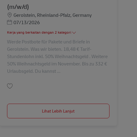
(m/w/d)
Lokasi
Gerolstein, Rheinland-Pfalz, Germany
Posted Date
07/13/2026
Kerja yang berkaitan dengan 2 kategori
Werde Postbote für Pakete und Briefe in
Gerolstein. Was wir bieten. 18,48 € Tarif-
Stundenlohn inkl. 50% Weihnachtsgeld . Weitere
50% Weihnachtsgeld im November. Bis zu 332 €
Urlaubsgeld. Du kannst ...
Simpan Postbote für Pakete und Briefe (m/w/d) AV-330012
Lihat Lebih Lanjut