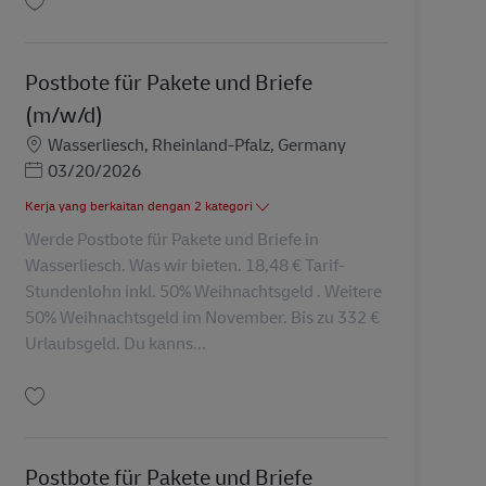
Simpan Postbote für Pakete und Briefe (m/w/d) AV-329792
Postbote für Pakete und Briefe
(m/w/d)
Lokasi
Wasserliesch, Rheinland-Pfalz, Germany
Posted Date
03/20/2026
Kerja yang berkaitan dengan 2 kategori
Werde Postbote für Pakete und Briefe in
Wasserliesch. Was wir bieten. 18,48 € Tarif-
Stundenlohn inkl. 50% Weihnachtsgeld . Weitere
50% Weihnachtsgeld im November. Bis zu 332 €
Urlaubsgeld. Du kanns...
Simpan Postbote für Pakete und Briefe (m/w/d) AV-330590
Postbote für Pakete und Briefe