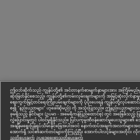
ဤဝဘ်ဆိုက်သည် ကျွန်ုပ်တို့၏ အင်တာနက်စာမျက်နှာများအား အကြိမ်မည်မျ
ဆုံးဖြတ်နိုင်စေသည့်၊ ကျွန်ုပ်တို့၏ကမ်းလှမ်းချက်များကို အမြင့်ဆုံးလိုက်နာမှုနှ
ဈေးကွက်မြှင့်တင်ရေးကြိုးပမ်းချက်များကို ပံ့ပိုးပေးရန် ကျွန်ုပ်တို့လုပ်ဆောင
စ၍ "နည်းပညာများ" ဟုခေါ်ဆိုမည်) ကို အသုံးပြုသည်။ ဤနည်းပညာမျ
ခုမရှိသည့် နိုင်ငံများ (ဥပမာ - အမေရိကန်ပြည်ထောင်စု) တွင် အခြေခံသည့် 
လွှဲပြောင်းမှုတွင် ပါဝင်မှုရှိနိုင်သည်။ ပြင်ပကုမ္ပဏီဝန်ဆောင်မှုပေးသူမျ
အချိန်မရွေးပြန်ရုပ်သိမ်းနိုင်ခြေအပါအဝင် နောက်ထပ်အချက်အလက်များအတွက
အောက်ရှိ သင်၏ဆက်တင်များကိုကြည့်ပြီး အောက်ပါလင့်ခ်များအတိုင်း လို
သတိပေးချက်
ဥပ‌ဒေရေးရာသတိပေးချက်