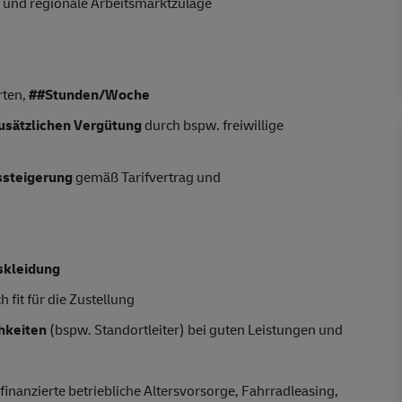
 und regionale Arbeitsmarktzulage
rten,
##Stunden/Woche
usätzlichen Vergütung
durch bspw. freiwillige
tssteigerung
gemäß Tarifvertrag und
skleidung
 fit für die Zustellung
hkeiten
(bspw. Standortleiter) bei guten Leistungen und
finanzierte betriebliche Altersvorsorge, Fahrradleasing,