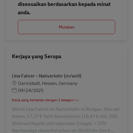
disesuaikan berdasarkan kepada minat
anda.
Mulakan
Kerjaya yang Serupa
Lkw Fahrer – Nahverkehr (m/w/d)
Lokasi
Darmstadt, Hessen, Germany
Posted Date
09/24/2025
Kerja yang berkaitan dengan 2 kategori
Werde Lkw Fahrer im Nahverkehr in Rodgau. Was wir
bieten. 17,77 € Tarif-Stundenlohn (18,47 € inkl. 50%
Weihnachtsgeld und regionaler Zulage). + 25%
Nachtzulage steuerfrei schon ab 20:00 Uhr (bis 6:...