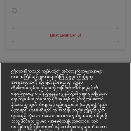
Simpan Lkw Fahrer – Nahverkehr (m/w/d) AV-334279
Lihat Lebih Lanjut
ဤဝဘ်ဆိုက်သည် ကျွန်ုပ်တို့၏ အင်တာနက်စာမျက်နှာများ
အား အကြိမ်မည်မျှလာရောက်ကြည့်ရှုမှု၊ ကြည့်ရှုသူ
အရေအတွက်ကို ဆုံးဖြတ်နိုင်စေသည့်၊ ကျွန်ုပ်
တို့၏ကမ်းလှမ်းချက်များကို အမြင့်ဆုံးလိုက်နာမှုနှင့် ထိ
ရောက်မှုအတွက် ချိန်ညှိရန်နှင့် ကျွန်ုပ်တို့၏ ဈေးကွက်မြှင့်တင်
ရေးကြိုးပမ်းချက်များကို ပံ့ပိုးပေးရန် ကျွန်ုပ်တို့လုပ်ဆောင်
နိုင်စေမည့် ကွတ်ကီးများနှင့် နည်းပညာများ (ယခုမှစ၍ "နည်း
ပညာများ" ဟုခေါ်ဆိုမည်) ကို အသုံးပြုသည်။ ဤနည်းပညာ
များသည် လုံလောက်သောဒေတာကာကွယ်မှုအဆင့်တစ်ခုမရှိ
သည့် နိုင်ငံများ (ဥပမာ - အမေရိကန်ပြည်ထောင်စု) တွင်
အခြေခံသည့် ပြင်ပကုမ္ပဏီ ဝန်ဆောင်မှုပေးသူများထံ ဒေတာ