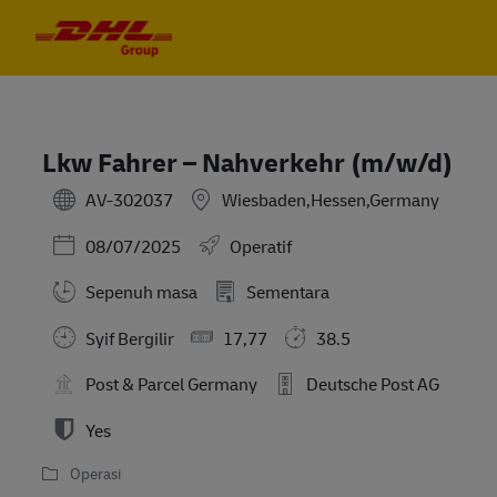
Skip to main content
Skip to main content
-
-
Lkw Fahrer – Nahverkehr (m/w/d)
AV-302037
Wiesbaden,Hessen,Germany
Posted Date
08/07/2025
Operatif
Sepenuh masa
Sementara
Syif Bergilir
17,77
38.5
Post & Parcel Germany
Deutsche Post AG
Yes
Operasi