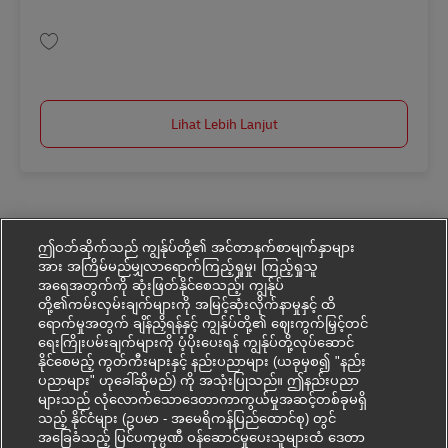
Simpan Postbote für Pakete und Briefe (m/w/d) AV-330593
Lihat Lebih Lanjut
ဤဝဘ်ဆိုက်သည် ကျွန်ုပ်တို့၏ အင်တာနက်စာမျက်နှာများ
အား အကြိမ်မည်မျှလာရောက်ကြည့်ရှုမှု၊ ကြည့်ရှုသူ
အရေအတွက်ကို ဆုံးဖြတ်နိုင်စေသည့်၊ ကျွန်ုပ်
တို့၏ကမ်းလှမ်းချက်များကို အမြင့်ဆုံးလိုက်နာမှုနှင့် ထိ
ရောက်မှုအတွက် ချိန်ညှိရန်နှင့် ကျွန်ုပ်တို့၏ ဈေးကွက်မြှင့်တင်
ရေးကြိုးပမ်းချက်များကို ပံ့ပိုးပေးရန် ကျွန်ုပ်တို့လုပ်ဆောင်
နိုင်စေမည့် ကွတ်ကီးများနှင့် နည်းပညာများ (ယခုမှစ၍ "နည်း
ပညာများ" ဟုခေါ်ဆိုမည်) ကို အသုံးပြုသည်။ ဤနည်းပညာ
များသည် လုံလောက်သောဒေတာကာကွယ်မှုအဆင့်တစ်ခုမရှိ
သည့် နိုင်ငံများ (ဥပမာ - အမေရိကန်ပြည်ထောင်စု) တွင်
အခြေခံသည့် ပြင်ပကုမ္ပဏီ ဝန်ဆောင်မှုပေးသူများထံ ဒေတာ