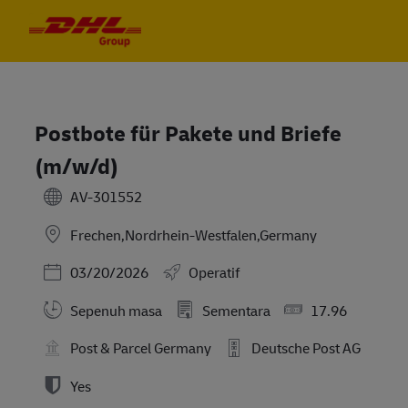
Skip to main content
Skip to main content
-
-
Postbote für Pakete und Briefe
(m/w/d)
AV-301552
Frechen,Nordrhein-Westfalen,Germany
Posted Date
03/20/2026
Operatif
Sepenuh masa
Sementara
17.96
Post & Parcel Germany
Deutsche Post AG
Yes