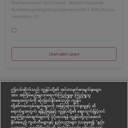
Mechatroniker/-in (m/w/d). Jährlich steigende
Ausbildungsvergütung beginnend mit 1.334,26 Euro
monatlich. 27 ...
Simpan Ausbildung Mechatroniker/-in (m/w/d) in 2027 AV-347939
Lihat Lebih Lanjut
ဤဝဘ်ဆိုက်သည် ကျွန်ုပ်တို့၏ အင်တာနက်စာမျက်နှာများ
အား အကြိမ်မည်မျှလာရောက်ကြည့်ရှုမှု၊ ကြည့်ရှုသူ
အရေအတွက်ကို ဆုံးဖြတ်နိုင်စေသည့်၊ ကျွန်ုပ်
တို့၏ကမ်းလှမ်းချက်များကို အမြင့်ဆုံးလိုက်နာမှုနှင့် ထိ
ရောက်မှုအတွက် ချိန်ညှိရန်နှင့် ကျွန်ုပ်တို့၏ ဈေးကွက်မြှင့်တင်
ရေးကြိုးပမ်းချက်များကို ပံ့ပိုးပေးရန် ကျွန်ုပ်တို့လုပ်ဆောင်
နိုင်စေမည့် ကွတ်ကီးများနှင့် နည်းပညာများ (ယခုမှစ၍ "နည်း
ပညာများ" ဟုခေါ်ဆိုမည်) ကို အသုံးပြုသည်။ ဤနည်းပညာ