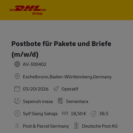
Skip to main content
Skip to main content
-
-
Postbote für Pakete und Briefe
(m/w/d)
AV-300402
Eschelbronn,Baden-Württemberg,Germany
Posted Date
03/20/2026
Operatif
Sepenuh masa
Sementara
Syif Siang Sahaja
18,50 €
38.5
Post & Parcel Germany
Deutsche Post AG