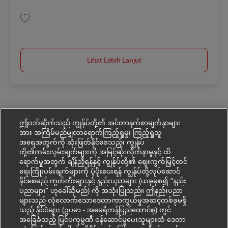
Simpan Postbote für Pakete und Briefe in Bad Neuenahr-Ahrweiler – Aushi
Lihat Lebih Lanjut
ဤဝဘ်ဆိုက်သည် ကျွန်ုပ်တို့၏ အင်တာနက်စာမျက်နှာများ
အား အကြိမ်မည်မျှလာရောက်ကြည့်ရှုမှု၊ ကြည့်ရှုသူ
အရေအတွက်ကို ဆုံးဖြတ်နိုင်စေသည့်၊ ကျွန်ုပ်
တို့၏ကမ်းလှမ်းချက်များကို အမြင့်ဆုံးလိုက်နာမှုနှင့် ထိ
ရောက်မှုအတွက် ချိန်ညှိရန်နှင့် ကျွန်ုပ်တို့၏ ဈေးကွက်မြှင့်တင်
ရေးကြိုးပမ်းချက်များကို ပံ့ပိုးပေးရန် ကျွန်ုပ်တို့လုပ်ဆောင်
နိုင်စေမည့် ကွတ်ကီးများနှင့် နည်းပညာများ (ယခုမှစ၍ "နည်း
ပညာများ" ဟုခေါ်ဆိုမည်) ကို အသုံးပြုသည်။ ဤနည်းပညာ
များသည် လုံလောက်သောဒေတာကာကွယ်မှုအဆင့်တစ်ခုမရှိ
သည့် နိုင်ငံများ (ဥပမာ - အမေရိကန်ပြည်ထောင်စု) တွင်
အခြေခံသည့် ပြင်ပကုမ္ပဏီ ဝန်ဆောင်မှုပေးသူများထံ ဒေတာ