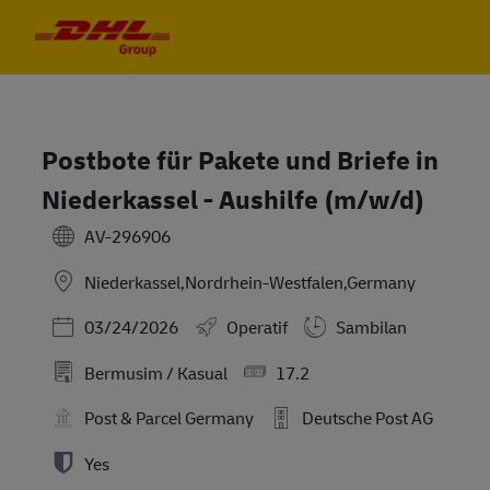
Skip to main content
Skip to main content
-
-
Postbote für Pakete und Briefe in
Niederkassel - Aushilfe (m/w/d)
AV-296906
Niederkassel,Nordrhein-Westfalen,Germany
Posted Date
03/24/2026
Operatif
Sambilan
Bermusim / Kasual
17.2
Post & Parcel Germany
Deutsche Post AG
Yes