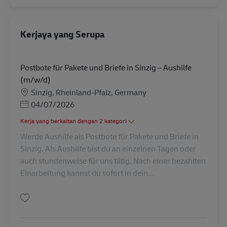
Kerjaya yang Serupa
Postbote für Pakete und Briefe in Sinzig – Aushilfe
(m/w/d)
Lokasi
Sinzig, Rheinland-Pfalz, Germany
Posted Date
04/07/2026
Kerja yang berkaitan dengan 2 kategori
Werde Aushilfe als Postbote für Pakete und Briefe in
Sinzig. Als Aushilfe bist du an einzelnen Tagen oder
auch stundenweise für uns tätig. Nach einer bezahlten
Einarbeitung kannst du sofort in dein...
Simpan Postbote für Pakete und Briefe in Sinzig – Aushilfe (m/w/d) AV-29