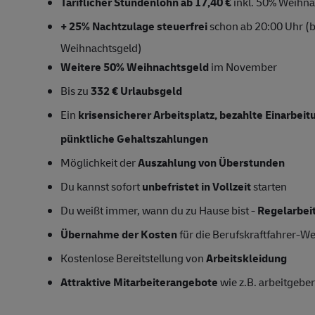
Tariflicher Stundenlohn ab 17,40 €
inkl. 50% Weihna
+ 25% Nachtzulage steuerfrei
schon ab 20:00 Uhr (bi
Weihnachtsgeld)
Weitere 50% Weihnachtsgeld
im November
Bis zu
332 € Urlaubsgeld
Ein
krisensicherer Arbeitsplatz, bezahlte Einarbei
pünktliche Gehaltszahlungen
Möglichkeit der
Auszahlung von Überstunden
Du kannst sofort
unbefristet in Vollzeit
starten
Du weißt immer, wann du zu Hause bist -
Regelarbei
Übernahme der Kosten
für die Berufskraftfahrer-W
Kostenlose Bereitstellung von
Arbeitskleidung
Attraktive Mitarbeiterangebote
wie z.B. arbeitgeber