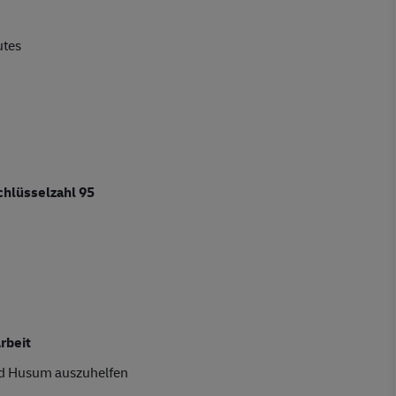
utes
chlüsselzahl 95
rbeit
und Husum auszuhelfen