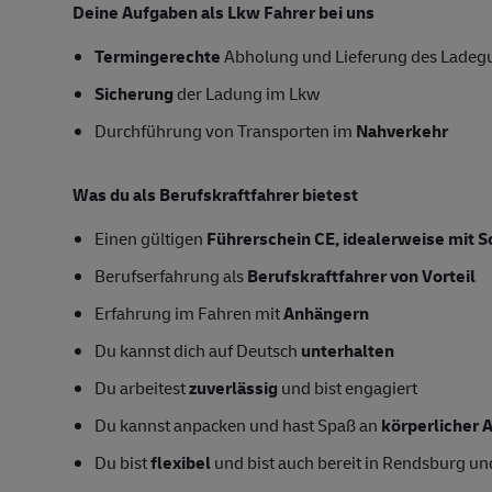
Deine Aufgaben als Lkw Fahrer bei uns
Termingerechte
Abholung und Lieferung des Ladeg
Sicherung
der Ladung im Lkw
Durchführung von Transporten im
Nahverkehr
Was du als Berufskraftfahrer bietest
Einen gültigen
Führerschein CE, idealerweise mit S
Berufserfahrung als
Berufskraftfahrer von Vorteil
Erfahrung im Fahren mit
Anhängern
Du kannst dich auf Deutsch
unterhalten
Du arbeitest
zuverlässig
und bist engagiert
Du kannst anpacken und hast Spaß an
körperlicher A
Du bist
flexibel
und bist auch bereit in Rendsburg 