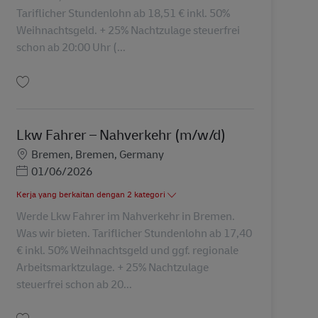
Tariflicher Stundenlohn ab 18,51 € inkl. 50%
Weihnachtsgeld. + 25% Nachtzulage steuerfrei
schon ab 20:00 Uhr (...
Simpan Lkw Fahrer – Nahverkehr in Elmshorn Teilzeit 8,0 Std. montags oder 
Lkw Fahrer – Nahverkehr (m/w/d)
Lokasi
Bremen, Bremen, Germany
Posted Date
01/06/2026
Kerja yang berkaitan dengan 2 kategori
Werde Lkw Fahrer im Nahverkehr in Bremen.
Was wir bieten. Tariflicher Stundenlohn ab 17,40
€ inkl. 50% Weihnachtsgeld und ggf. regionale
Arbeitsmarktzulage. + 25% Nachtzulage
steuerfrei schon ab 20...