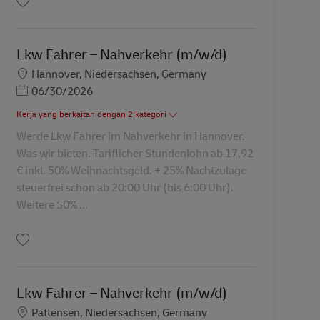
Simpan Lkw Fahrer – Nahverkehr (m/w/d) AV-308221
Lkw Fahrer – Nahverkehr (m/w/d)
Lokasi
Hannover, Niedersachsen, Germany
Posted Date
06/30/2026
Kerja yang berkaitan dengan 2 kategori
Werde Lkw Fahrer im Nahverkehr in Hannover.
Was wir bieten. Tariflicher Stundenlohn ab 17,92
€ inkl. 50% Weihnachtsgeld. + 25% Nachtzulage
steuerfrei schon ab 20:00 Uhr (bis 6:00 Uhr).
Weitere 50% ...
Simpan Lkw Fahrer – Nahverkehr (m/w/d) AV-346656
Lkw Fahrer – Nahverkehr (m/w/d)
Lokasi
Pattensen, Niedersachsen, Germany