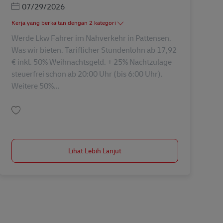
Posted Date
07/29/2026
Kerja yang berkaitan dengan 2 kategori
Werde Lkw Fahrer im Nahverkehr in Pattensen.
Was wir bieten. Tariflicher Stundenlohn ab 17,92
€ inkl. 50% Weihnachtsgeld. + 25% Nachtzulage
steuerfrei schon ab 20:00 Uhr (bis 6:00 Uhr).
Weitere 50%...
Simpan Lkw Fahrer – Nahverkehr (m/w/d) AV-346655
Lihat Lebih Lanjut