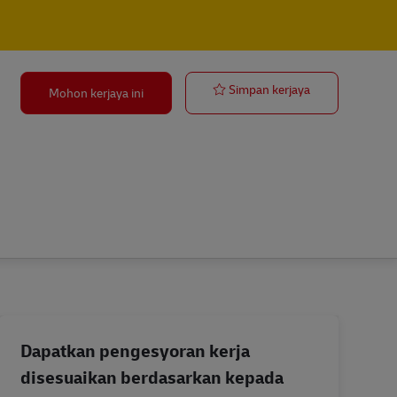
Lkw Fahrer – 
Simpan kerjaya
Mohon kerjaya ini
Dapatkan pengesyoran kerja
disesuaikan berdasarkan kepada