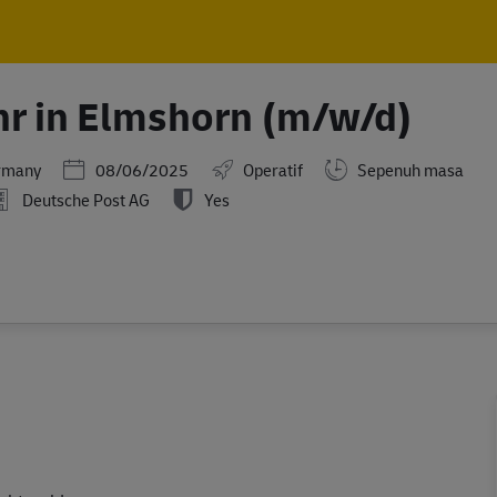
Skip to main content
Skip to main content
hr in Elmshorn (m/w/d)
Posted Date
ermany
08/06/2025
Operatif
Sepenuh masa
Deutsche Post AG
Yes