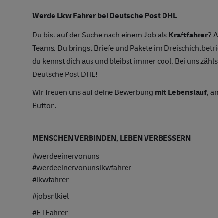
Werde Lkw Fahrer bei Deutsche Post DHL
Du bist auf der Suche nach einem Job als
Kraftfahrer
? A
Teams. Du bringst Briefe und Pakete im Dreischichtbetri
du kennst dich aus und bleibst immer cool. Bei uns zählst
Deutsche Post DHL!
Wir freuen uns auf deine Bewerbung
mit Lebenslauf
, a
Button.
MENSCHEN VERBINDEN, LEBEN VERBESSERN
#werdeeinervonuns
#werdeeinervonunslkwfahrer
#lkwfahrer
#jobsnlkiel
#F1Fahrer