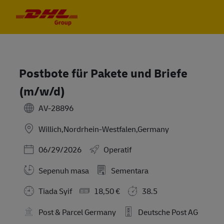
Skip to main content
Skip to main content
-
-
Postbote für Pakete und Briefe
(m/w/d)
AV-28896
Willich,Nordrhein-Westfalen,Germany
Posted Date
06/29/2026
Operatif
Sepenuh masa
Sementara
Tiada Syif
18,50 €
38.5
Post & Parcel Germany
Deutsche Post AG