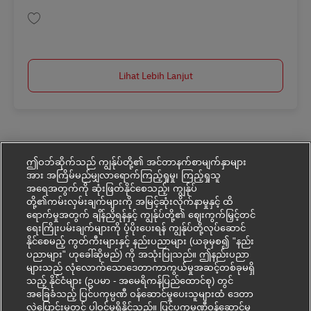
Simpan Postbote für Pakete und Briefe (m/w/d) AV-60292
Lihat Lebih Lanjut
ဤဝဘ်ဆိုက်သည် ကျွန်ုပ်တို့၏ အင်တာနက်စာမျက်နှာများ
အား အကြိမ်မည်မျှလာရောက်ကြည့်ရှုမှု၊ ကြည့်ရှုသူ
အရေအတွက်ကို ဆုံးဖြတ်နိုင်စေသည့်၊ ကျွန်ုပ်
တို့၏ကမ်းလှမ်းချက်များကို အမြင့်ဆုံးလိုက်နာမှုနှင့် ထိ
ရောက်မှုအတွက် ချိန်ညှိရန်နှင့် ကျွန်ုပ်တို့၏ ဈေးကွက်မြှင့်တင်
ရေးကြိုးပမ်းချက်များကို ပံ့ပိုးပေးရန် ကျွန်ုပ်တို့လုပ်ဆောင်
နိုင်စေမည့် ကွတ်ကီးများနှင့် နည်းပညာများ (ယခုမှစ၍ "နည်း
ပညာများ" ဟုခေါ်ဆိုမည်) ကို အသုံးပြုသည်။ ဤနည်းပညာ
များသည် လုံလောက်သောဒေတာကာကွယ်မှုအဆင့်တစ်ခုမရှိ
သည့် နိုင်ငံများ (ဥပမာ - အမေရိကန်ပြည်ထောင်စု) တွင်
အခြေခံသည့် ပြင်ပကုမ္ပဏီ ဝန်ဆောင်မှုပေးသူများထံ ဒေတာ
လွှဲပြောင်းမှုတွင် ပါဝင်မှုရှိနိုင်သည်။ ပြင်ပကုမ္ပဏီဝန်ဆောင်မှု