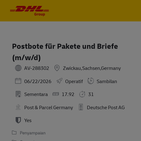
Skip to main content
Skip to main content
-
-
Postbote für Pakete und Briefe
(m/w/d)
AV-288302
Zwickau,Sachsen,Germany
Posted Date
06/22/2026
Operatif
Sambilan
Sementara
17.92
31
Post & Parcel Germany
Deutsche Post AG
Yes
Penyampaian