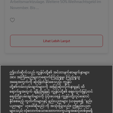
Arbeitsmarktzulage. Weitere 50% Weihnachtsgeld im
November. Bis ...
Simpan Postbote für Pakete und Briefe (m/w/d) AV-301860
Lihat Lebih Lanjut
ဤဝဘ်ဆိုက်သည် ကျွန်ုပ်တို့၏ အင်တာနက်စာမျက်နှာများ
အား အကြိမ်မည်မျှလာရောက်ကြည့်ရှုမှု၊ ကြည့်ရှုသူ
အရေအတွက်ကို ဆုံးဖြတ်နိုင်စေသည့်၊ ကျွန်ုပ်
တို့၏ကမ်းလှမ်းချက်များကို အမြင့်ဆုံးလိုက်နာမှုနှင့် ထိ
ရောက်မှုအတွက် ချိန်ညှိရန်နှင့် ကျွန်ုပ်တို့၏ ဈေးကွက်မြှင့်တင်
ရေးကြိုးပမ်းချက်များကို ပံ့ပိုးပေးရန် ကျွန်ုပ်တို့လုပ်ဆောင်
နိုင်စေမည့် ကွတ်ကီးများနှင့် နည်းပညာများ (ယခုမှစ၍ "နည်း
ပညာများ" ဟုခေါ်ဆိုမည်) ကို အသုံးပြုသည်။ ဤနည်းပညာ
များသည် လုံလောက်သောဒေတာကာကွယ်မှုအဆင့်တစ်ခုမရှိ