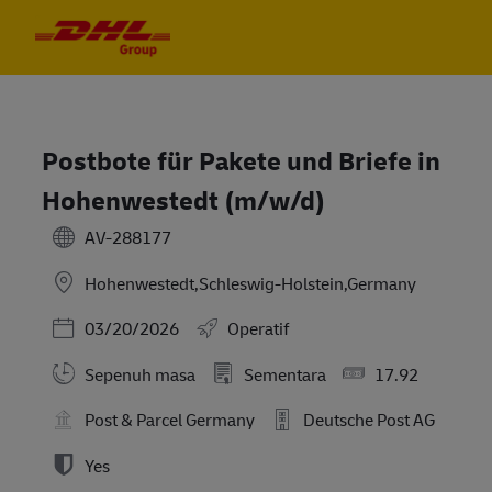
Skip to main content
Skip to main content
-
-
Postbote für Pakete und Briefe in
Hohenwestedt (m/w/d)
AV-288177
Hohenwestedt,Schleswig-Holstein,Germany
Posted Date
03/20/2026
Operatif
Sepenuh masa
Sementara
17.92
Post & Parcel Germany
Deutsche Post AG
Yes