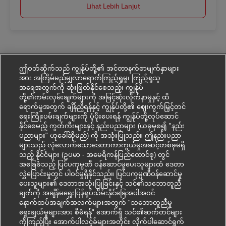
Lihat Lebih Lanjut
ဤဝဘ်ဆိုက်သည် ကျွန်ုပ်တို့၏ အင်တာနက်စာမျက်နှာများ
အား အကြိမ်မည်မျှလာရောက်ကြည့်ရှုမှု၊ ကြည့်ရှုသူ
အရေအတွက်ကို ဆုံးဖြတ်နိုင်စေသည့်၊ ကျွန်ုပ်
တို့၏ကမ်းလှမ်းချက်များကို အမြင့်ဆုံးလိုက်နာမှုနှင့် ထိ
ရောက်မှုအတွက် ချိန်ညှိရန်နှင့် ကျွန်ုပ်တို့၏ ဈေးကွက်မြှင့်တင်
ရေးကြိုးပမ်းချက်များကို ပံ့ပိုးပေးရန် ကျွန်ုပ်တို့လုပ်ဆောင်
နိုင်စေမည့် ကွတ်ကီးများနှင့် နည်းပညာများ (ယခုမှစ၍ "နည်း
ပညာများ" ဟုခေါ်ဆိုမည်) ကို အသုံးပြုသည်။ ဤနည်းပညာ
များသည် လုံလောက်သောဒေတာကာကွယ်မှုအဆင့်တစ်ခုမရှိ
သည့် နိုင်ငံများ (ဥပမာ - အမေရိကန်ပြည်ထောင်စု) တွင်
အခြေခံသည့် ပြင်ပကုမ္ပဏီ ဝန်ဆောင်မှုပေးသူများထံ ဒေတာ
လွှဲပြောင်းမှုတွင် ပါဝင်မှုရှိနိုင်သည်။ ပြင်ပကုမ္ပဏီဝန်ဆောင်မှု
ပေးသူများ၏ ဒေတာအသုံးပြုခြင်းနှင့် သင်၏သဘောတူညီ
ချက်ကို အချိန်မရွေးပြန်ရုပ်သိမ်းနိုင်ခြေအပါအဝင်
နောက်ထပ်အချက်အလက်များအတွက် "သဘောတူညီမှု
ရွေးချယ်မှုများအား စီမံရန်" အောက်ရှိ သင်၏ဆက်တင်များ
ကိုကြည့်ပြီး အောက်ပါလင့်ခ်များအတိုင်း လိုက်ပါဆောင်ရွက်