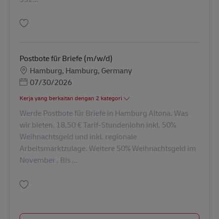
Simpan Postbote für Briefe (m/w/d) AV-299954
Postbote für Briefe (m/w/d)
Lokasi
Hamburg, Hamburg, Germany
Posted Date
07/30/2026
Kerja yang berkaitan dengan 2 kategori
Werde Postbote für Briefe in Hamburg Altona. Was
wir bieten. 18,50 € Tarif-Stundenlohn inkl. 50%
Weihnachtsgeld und inkl. regionale
Arbeitsmarktzulage. Weitere 50% Weihnachtsgeld im
November . Bis ...
Simpan Postbote für Briefe (m/w/d) AV-364084