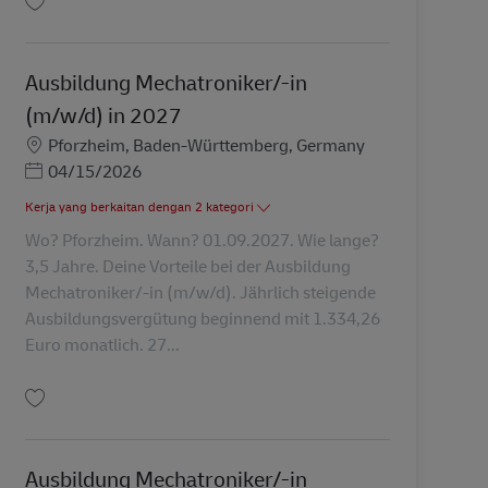
Simpan Ausbildung Mechatroniker/-in (m/w/d) in 2027 AV-347939
Ausbildung Mechatroniker/-in
(m/w/d) in 2027
Lokasi
Pforzheim, Baden-Württemberg, Germany
Posted Date
04/15/2026
Kerja yang berkaitan dengan 2 kategori
Wo? Pforzheim. Wann? 01.09.2027. Wie lange?
3,5 Jahre. Deine Vorteile bei der Ausbildung
Mechatroniker/-in (m/w/d). Jährlich steigende
Ausbildungsvergütung beginnend mit 1.334,26
Euro monatlich. 27...
Simpan Ausbildung Mechatroniker/-in (m/w/d) in 2027 AV-347958
Ausbildung Mechatroniker/-in