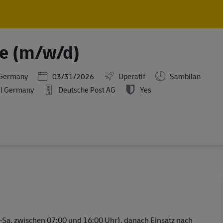
Skip to main content
Skip to main content
fe (m/w/d)
Posted Date
,Germany
03/31/2026
Operatif
Sambilan
el Germany
Deutsche Post AG
Yes
–Sa, zwischen 07:00 und 16:00 Uhr), danach Einsatz nach