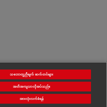
သဘောတူညီချက် ဆက်တင်များ
အတိအကျသာလိုအပ်သည်။
အားလုံးလက်ခံရန်