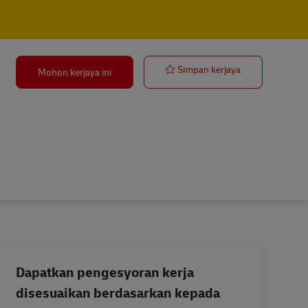
Paketzusteller
Simpan kerjaya
Mohon kerjaya ini
Dapatkan pengesyoran kerja
disesuaikan berdasarkan kepada