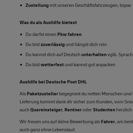
Zustellung
mit unseren Geschäftsfahrzeugen, bspw. 
Was du als Aushilfe bietest
Du darfst einen
Pkw fahren
Du bist
zuverlässig
und hängst dich rein
Du kannst dich auf Deutsch
unterhalten
vglb. Sprac
Du bist
wetterfest
und kannst gut anpacken
Aushilfe bei Deutsche Post DHL
Als
Paketzusteller
begegnest du netten Menschen und 
Lieferung kommt dank dir sicher zum Kunden, vom Sneak
auch
Quereinsteiger
,
Rentner
oder
Studenten
herzlich
Wir freuen uns auf deine Bewerbung als
Fahrer
, am bes
auch ganz ohne Lebenslauf.