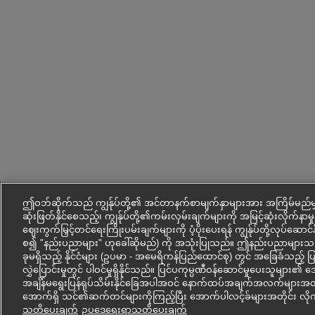
ဤဝဘ်ဆိုက်သည် ကျွန်ုပ်တို့၏ အင်တာနက်စာမျက်နှာများအား အကြိမ်မည်မျ
ဆုံးဖြတ်နိုင်စေသည့်၊ ကျွန်ုပ်တို့၏ကမ်းလှမ်းချက်များကို အမြင့်ဆုံးလိုက်နာမှုနှ
ဈေးကွက်မြှင့်တင်ရေးကြိုးပမ်းချက်များကို ပံ့ပိုးပေးရန် ကျွန်ုပ်တို့လုပ်ဆောင
စ၍ "နည်းပညာများ" ဟုခေါ်ဆိုမည်) ကို အသုံးပြုသည်။ ဤနည်းပညာမျ
ခုမရှိသည့် နိုင်ငံများ (ဥပမာ - အမေရိကန်ပြည်ထောင်စု) တွင် အခြေခံသည့် 
လွှဲပြောင်းမှုတွင် ပါဝင်မှုရှိနိုင်သည်။ ပြင်ပကုမ္ပဏီဝန်ဆောင်မှုပေးသူမျ
အချိန်မရွေးပြန်ရုပ်သိမ်းနိုင်ခြေအပါအဝင် နောက်ထပ်အချက်အလက်များအတွက
အောက်ရှိ သင်၏ဆက်တင်များကိုကြည့်ပြီး အောက်ပါလင့်ခ်များအတိုင်း လို
သတိပေးချက်
ဥပ‌ဒေရေးရာသတိပေးချက်