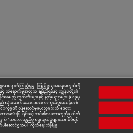
ှလာရောက်ကြည့်ရှုမှု၊ ကြည့်ရှုသူအရေအတွက်ကို
င့် ထိရောက်မှုအတွက် ချိန်ညှိရန်နှင့် ကျွန်ုပ်တို့၏
်နိုင်စေမည့် ကွတ်ကီးများနှင့် နည်းပညာများ (ယခုမှ
ားသည် လုံလောက်သောဒေတာကာကွယ်မှုအဆင့်တစ်
ပြင်ပကုမ္ပဏီ ဝန်ဆောင်မှုပေးသူများထံ ဒေတာ
ား၏ ဒေတာအသုံးပြုခြင်းနှင့် သင်၏သဘောတူညီချက်ကို
် "သဘောတူညီမှု ရွေးချယ်မှုများအား စီမံရန်"
က်ပါဆောင်ရွက်ပါ
ကိုယ်ရေးလုံခြုံမှု