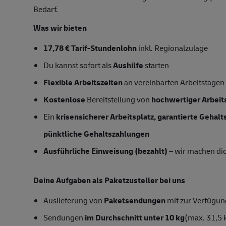
Bedarf.
Was wir bieten
17,78 € Tarif-Stundenlohn
inkl. Regionalzulage
Du kannst sofort als
Aushilfe
starten
Flexible Arbeitszeiten
an vereinbarten Arbeitstagen
Kostenlose
Bereitstellung von
hochwertiger Arbeit
Ein
krisensicherer Arbeitsplatz, garantierte Gehal
pünktliche Gehaltszahlungen
Ausführliche Einweisung (bezahlt)
– wir machen dich
Deine Aufgaben als Paketzusteller bei uns
Auslieferung von
Paketsendungen
mit zur Verfügung
Sendungen
im Durchschnitt unter 10 kg
(max. 31,5 