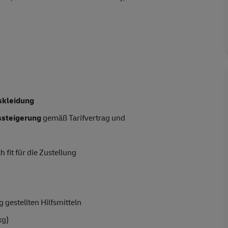
skleidung
tssteigerung
gemäß Tarifvertrag und
 fit für die Zustellung
 gestellten Hilfsmitteln
kg)