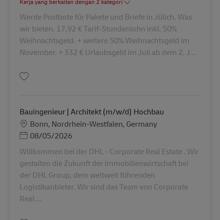
Kerja yang berkaitan dengan 2 kategori
Werde Postbote für Pakete und Briefe in Jülich. Was
wir bieten. 17,92 € Tarif-Stundenlohn inkl. 50%
Weihnachtsgeld. + weitere 50% Weihnachtsgeld im
November. + 332 € Urlaubsgeld im Juli ab dem 2. J...
Simpan Postbote / Zusteller für Pakete und Briefe in Jülich (m/w/d) AV-25
Bauingenieur | Architekt (m/w/d) Hochbau
Lokasi
Bonn, Nordrhein-Westfalen, Germany
Posted Date
08/05/2026
Willkommen bei der DHL - Corporate Real Estate . Wir
gestalten die Zukunft der Immobilienwirtschaft bei
der DHL Group, dem weltweit führenden
Logistikanbieter. Wir sind das Team von Corporate
Real ...