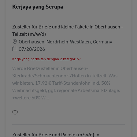
Kerjaya yang Serupa
Zusteller für Briefe und kleine Pakete in Oberhausen -
Teilzeit (m/w/d)
Lokasi
Oberhausen, Nordrhein-Westfalen, Germany
Posted Date
07/28/2026
Kerja yang berkaitan dengan 2 kategori
Werde Briefzusteller in Oberhausen-
Sterkrade/Schmachtendorf/Holten in Teilzeit. Was
wir bieten. 17,92 € Tarif-Stundenlohn inkl. 50%
Weihnachtsgeld, ggf. regionale Arbeitsmarktzulage.
+weitere 50% W...
Simpan Zusteller für Briefe und kleine Pakete in Oberhausen - Teilzeit (m
Zusteller für Briefe und Pakete (m/w/d) in