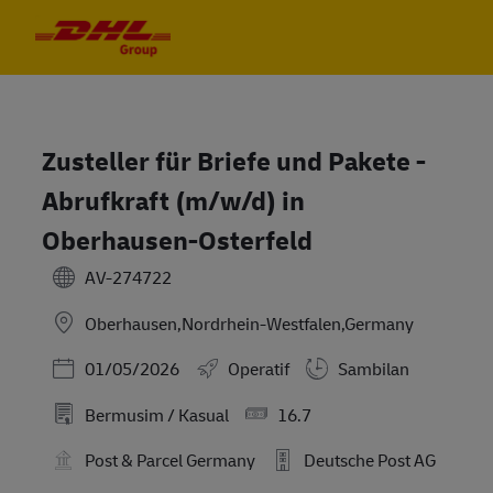
Skip to main content
Skip to main content
-
-
Zusteller für Briefe und Pakete -
Abrufkraft (m/w/d) in
Oberhausen-Osterfeld
AV-274722
Oberhausen,Nordrhein-Westfalen,Germany
Posted Date
01/05/2026
Operatif
Sambilan
Bermusim / Kasual
16.7
Post & Parcel Germany
Deutsche Post AG