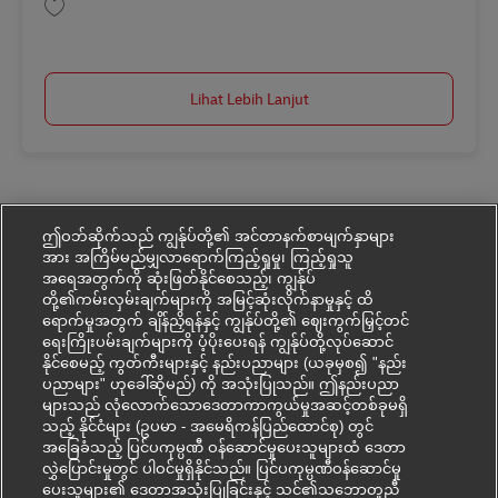
Simpan Bauingenieur | Architekt (m/w/d) Hochbau AV-359821
Lihat Lebih Lanjut
ဤဝဘ်ဆိုက်သည် ကျွန်ုပ်တို့၏ အင်တာနက်စာမျက်နှာများ
အား အကြိမ်မည်မျှလာရောက်ကြည့်ရှုမှု၊ ကြည့်ရှုသူ
အရေအတွက်ကို ဆုံးဖြတ်နိုင်စေသည့်၊ ကျွန်ုပ်
တို့၏ကမ်းလှမ်းချက်များကို အမြင့်ဆုံးလိုက်နာမှုနှင့် ထိ
ရောက်မှုအတွက် ချိန်ညှိရန်နှင့် ကျွန်ုပ်တို့၏ ဈေးကွက်မြှင့်တင်
ရေးကြိုးပမ်းချက်များကို ပံ့ပိုးပေးရန် ကျွန်ုပ်တို့လုပ်ဆောင်
နိုင်စေမည့် ကွတ်ကီးများနှင့် နည်းပညာများ (ယခုမှစ၍ "နည်း
ပညာများ" ဟုခေါ်ဆိုမည်) ကို အသုံးပြုသည်။ ဤနည်းပညာ
များသည် လုံလောက်သောဒေတာကာကွယ်မှုအဆင့်တစ်ခုမရှိ
သည့် နိုင်ငံများ (ဥပမာ - အမေရိကန်ပြည်ထောင်စု) တွင်
အခြေခံသည့် ပြင်ပကုမ္ပဏီ ဝန်ဆောင်မှုပေးသူများထံ ဒေတာ
လွှဲပြောင်းမှုတွင် ပါဝင်မှုရှိနိုင်သည်။ ပြင်ပကုမ္ပဏီဝန်ဆောင်မှု
ပေးသူများ၏ ဒေတာအသုံးပြုခြင်းနှင့် သင်၏သဘောတူညီ