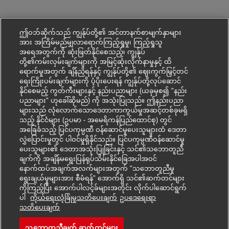
ဤဝဘ်ဆိုက်သည် ကျွန်ုပ်တို့၏ အင်တာနက်စာမျက်နှာများ
အား အကြိမ်မည်မျှလာရောက်ကြည့်ရှုမှု၊ ကြည့်ရှုသူ
အရေအတွက်ကို ဆုံးဖြတ်နိုင်စေသည့်၊ ကျွန်ုပ်
တို့၏ကမ်းလှမ်းချက်များကို အမြင့်ဆုံးလိုက်နာမှုနှင့် ထိ
ရောက်မှုအတွက် ချိန်ညှိရန်နှင့် ကျွန်ုပ်တို့၏ ဈေးကွက်မြှင့်တင်
ရေးကြိုးပမ်းချက်များကို ပံ့ပိုးပေးရန် ကျွန်ုပ်တို့လုပ်ဆောင်
နိုင်စေမည့် ကွတ်ကီးများနှင့် နည်းပညာများ (ယခုမှစ၍ "နည်း
ပညာများ" ဟုခေါ်ဆိုမည်) ကို အသုံးပြုသည်။ ဤနည်းပညာ
များသည် လုံလောက်သောဒေတာကာကွယ်မှုအဆင့်တစ်ခုမရှိ
သည့် နိုင်ငံများ (ဥပမာ - အမေရိကန်ပြည်ထောင်စု) တွင်
အခြေခံသည့် ပြင်ပကုမ္ပဏီ ဝန်ဆောင်မှုပေးသူများထံ ဒေတာ
လွှဲပြောင်းမှုတွင် ပါဝင်မှုရှိနိုင်သည်။ ပြင်ပကုမ္ပဏီဝန်ဆောင်မှု
ပေးသူများ၏ ဒေတာအသုံးပြုခြင်းနှင့် သင်၏သဘောတူညီ
ချက်ကို အချိန်မရွေးပြန်ရုပ်သိမ်းနိုင်ခြေအပါအဝင်
နောက်ထပ်အချက်အလက်များအတွက် "သဘောတူညီမှု
ရွေးချယ်မှုများအား စီမံရန်" အောက်ရှိ သင်၏ဆက်တင်များ
ကိုကြည့်ပြီး အောက်ပါလင့်ခ်များအတိုင်း လိုက်ပါဆောင်ရွက်
ပါ
ကိုယ်ရေးလုံခြုံမှုသတိပေးချက်
ဥပ‌ဒေရေးရာ
Mohon kerjaya ini
သတိပေးချက်
သဘောတူညီချက် ဆက်တင်များ