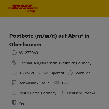
Skip to main content
Skip to main content
-
-
Postbote (m/w/d) auf Abruf in
Oberhausen
AV-273060
Oberhausen,Nordrhein-Westfalen,Germany
Posted Date
01/05/2026
Operatif
Sambilan
Bermusim / Kasual
16.7
Post & Parcel Germany
Deutsche Post AG
Yes