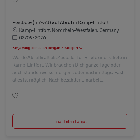
Simpan Postbote (m/w/d) auf Abruf in Kerken AV-273018
Postbote (m/w/d) auf Abruf in Kamp-Lintfort
Lokasi
Kamp-Lintfort, Nordrhein-Westfalen, Germany
Posted Date
02/09/2026
Kerja yang berkaitan dengan 2 kategori
Werde Abrufkraft als Zusteller für Briefe und Pakete in
Kamp-Lintfort. Wir brauchen Dich ganze Tage oder
auch stundenweise morgens oder nachmittags. Fast
alles ist möglich. Nach bezahlter Einarbeit...
Simpan Postbote (m/w/d) auf Abruf in Kamp-Lintfort AV-273017
Lihat Lebih Lanjut