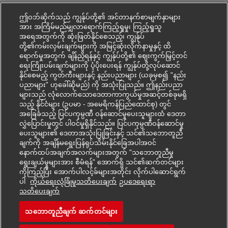
ဤဝဘ်ဆိုက်သည် ကျွန်ုပ်တို့၏ အင်တာနက်စာမျက်နှာများ
အား အကြိမ်မည်မျှလာရောက်ကြည့်ရှုမှု၊ ကြည့်ရှုသူ
အရေအတွက်ကို ဆုံးဖြတ်နိုင်စေသည့်၊ ကျွန်ုပ်
တို့၏ကမ်းလှမ်းချက်များကို အမြင့်ဆုံးလိုက်နာမှုနှင့် ထိ
ရောက်မှုအတွက် ချိန်ညှိရန်နှင့် ကျွန်ုပ်တို့၏ ဈေးကွက်မြှင့်တင်
ရေးကြိုးပမ်းချက်များကို ပံ့ပိုးပေးရန် ကျွန်ုပ်တို့လုပ်ဆောင်
နိုင်စေမည့် ကွတ်ကီးများနှင့် နည်းပညာများ (ယခုမှစ၍ "နည်း
ပညာများ" ဟုခေါ်ဆိုမည်) ကို အသုံးပြုသည်။ ဤနည်းပညာ
များသည် လုံလောက်သောဒေတာကာကွယ်မှုအဆင့်တစ်ခုမရှိ
သည့် နိုင်ငံများ (ဥပမာ - အမေရိကန်ပြည်ထောင်စု) တွင်
အခြေခံသည့် ပြင်ပကုမ္ပဏီ ဝန်ဆောင်မှုပေးသူများထံ ဒေတာ
လွှဲပြောင်းမှုတွင် ပါဝင်မှုရှိနိုင်သည်။ ပြင်ပကုမ္ပဏီဝန်ဆောင်မှု
ပေးသူများ၏ ဒေတာအသုံးပြုခြင်းနှင့် သင်၏သဘောတူညီ
ချက်ကို အချိန်မရွေးပြန်ရုပ်သိမ်းနိုင်ခြေအပါအဝင်
နောက်ထပ်အချက်အလက်များအတွက် "သဘောတူညီမှု
ရွေးချယ်မှုများအား စီမံရန်" အောက်ရှိ သင်၏ဆက်တင်များ
ကိုကြည့်ပြီး အောက်ပါလင့်ခ်များအတိုင်း လိုက်ပါဆောင်ရွက်
ပါ
ကိုယ်ရေးလုံခြုံမှုသတိပေးချက်
ဥပ‌ဒေရေးရာ
Mohon kerjaya ini
သတိပေးချက်
သဘောတူညီချက် ဆက်တင်များ
Postbote – Minijob / Au
Simpan kerjaya