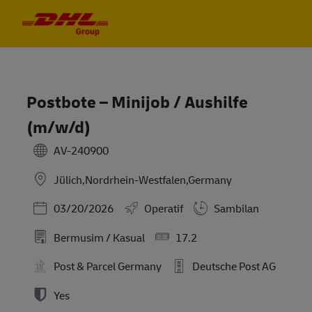
Skip to main content
Skip to main content
-
-
Postbote – Minijob / Aushilfe
(m/w/d)
AV-240900
Jülich,Nordrhein-Westfalen,Germany
Posted Date
03/20/2026
Operatif
Sambilan
Bermusim / Kasual
17.2
Post & Parcel Germany
Deutsche Post AG
Yes