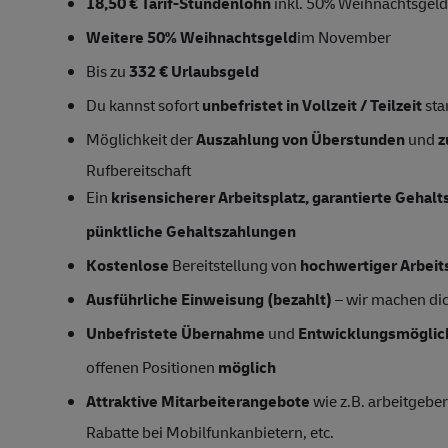
18,50 € Tarif-Stundenlohn
inkl. 50% Weihnachtsgel
Weitere 50% Weihnachtsgeld
im November
Bis zu
332 € Urlaubsgeld
Du kannst sofort
unbefristet in Vollzeit / Teilzeit
sta
Möglichkeit der
Auszahlung von Überstunden
und
z
Rufbereitschaft
Ein
krisensicherer Arbeitsplatz, garantierte Gehal
pünktliche Gehaltszahlungen
Kostenlose
Bereitstellung von
hochwertiger Arbeit
Ausführliche Einweisung (bezahlt)
– wir machen dich
Unbefristete Übernahme
und
Entwicklungsmöglic
offenen Positionen
möglich
Attraktive Mitarbeiterangebote
wie z.B. arbeitgeber
Rabatte bei Mobilfunkanbietern, etc.