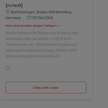
(m/w/d)
Lokasi
Bad Krozingen, Baden-Württemberg,
Posted Date
Germany
07/06/2026
Kerja yang berkaitan dengan 2 kategori
Werde Postbote für Pakete und Briefe in Bad
Krozingen. Was wir bieten. 19,02 € Tarif-
Stundenlohn inkl. 50% Weihnachtsgeld und
regionale Arbeitsmarktzulage. Weitere 50%
Weihnachtsgeld im November. B...
Simpan Postbote für Pakete und Briefe (m/w/d) AV-265836
Lihat Lebih Lanjut