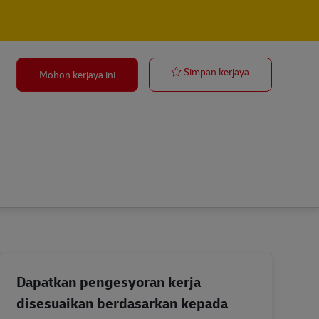
Postbote für 
Simpan kerjaya
Mohon kerjaya ini
Dapatkan pengesyoran kerja
disesuaikan berdasarkan kepada