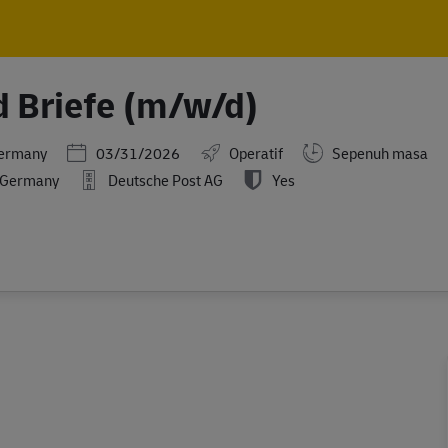
Skip to main content
Skip to main content
d Briefe (m/w/d)
Posted Date
Germany
03/31/2026
Operatif
Sepenuh masa
l Germany
Deutsche Post AG
Yes