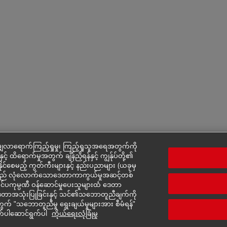
ှလာရောက်ကြည့်ရှုမှု၊ ကြည့်ရှုသူအရေအတွက်ကို
င့် ထိရောက်မှုအတွက် ချိန်ညှိရန်နှင့် ကျွန်ုပ်တို့၏
်နိုင်စေမည့် ကွတ်ကီးများနှင့် နည်းပညာများ (ယခုမှ
ားသည် လုံလောက်သောဒေတာကာကွယ်မှုအဆင့်တစ်
ပြင်ပကုမ္ပဏီ ဝန်ဆောင်မှုပေးသူများထံ ဒေတာ
ား၏ ဒေတာအသုံးပြုခြင်းနှင့် သင်၏သဘောတူညီချက်ကို
် "သဘောတူညီမှု ရွေးချယ်မှုများအား စီမံရန်"
က်ပါဆောင်ရွက်ပါ
ကိုယ်ရေးလုံခြုံမှု