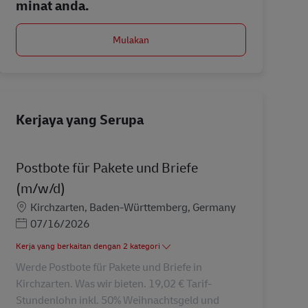
minat anda.
Mulakan
Kerjaya yang Serupa
Postbote für Pakete und Briefe
(m/w/d)
Lokasi
Kirchzarten, Baden-Württemberg, Germany
Posted Date
07/16/2026
Kerja yang berkaitan dengan 2 kategori
Werde Postbote für Pakete und Briefe in
Kirchzarten. Was wir bieten. 19,02 € Tarif-
Stundenlohn inkl. 50% Weihnachtsgeld und