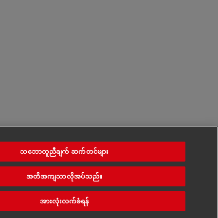
သဘောတူညီချက် ဆက်တင်များ
အတိအကျသာလိုအပ်သည်။
အားလုံးလက်ခံရန်