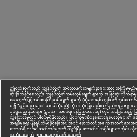
ဤဝဘ်ဆိုက်သည် ကျွန်ုပ်တို့၏ အင်တာနက်စာမျက်နှာများအား အကြိမ်မည်မျ
ဆုံးဖြတ်နိုင်စေသည့်၊ ကျွန်ုပ်တို့၏ကမ်းလှမ်းချက်များကို အမြင့်ဆုံးလိုက်နာမှုနှ
ဈေးကွက်မြှင့်တင်ရေးကြိုးပမ်းချက်များကို ပံ့ပိုးပေးရန် ကျွန်ုပ်တို့လုပ်ဆောင
စ၍ "နည်းပညာများ" ဟုခေါ်ဆိုမည်) ကို အသုံးပြုသည်။ ဤနည်းပညာမျ
ခုမရှိသည့် နိုင်ငံများ (ဥပမာ - အမေရိကန်ပြည်ထောင်စု) တွင် အခြေခံသည့် 
လွှဲပြောင်းမှုတွင် ပါဝင်မှုရှိနိုင်သည်။ ပြင်ပကုမ္ပဏီဝန်ဆောင်မှုပေးသူမျ
အချိန်မရွေးပြန်ရုပ်သိမ်းနိုင်ခြေအပါအဝင် နောက်ထပ်အချက်အလက်များအတွက
အောက်ရှိ သင်၏ဆက်တင်များကိုကြည့်ပြီး အောက်ပါလင့်ခ်များအတိုင်း လို
သတိပေးချက်
ဥပ‌ဒေရေးရာသတိပေးချက်