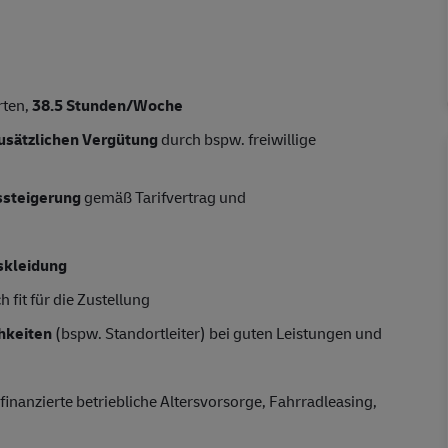
d
rten,
38.5
Stunden/Woche
usätzlichen Vergütung
durch bspw. freiwillige
tssteigerung
gemäß Tarifvertrag und
skleidung
 fit für die Zustellung
hkeiten
(bspw. Standortleiter) bei guten Leistungen und
finanzierte betriebliche Altersvorsorge, Fahrradleasing,