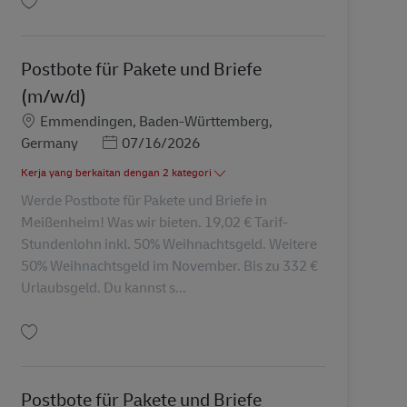
Simpan Postbote für Pakete und Briefe (m/w/d) AV-265837
Postbote für Pakete und Briefe
(m/w/d)
Lokasi
Emmendingen, Baden-Württemberg,
Posted Date
Germany
07/16/2026
Kerja yang berkaitan dengan 2 kategori
Werde Postbote für Pakete und Briefe in
Meißenheim! Was wir bieten. 19,02 € Tarif-
Stundenlohn inkl. 50% Weihnachtsgeld. Weitere
50% Weihnachtsgeld im November. Bis zu 332 €
Urlaubsgeld. Du kannst s...
Simpan Postbote für Pakete und Briefe (m/w/d) AV-345811
Postbote für Pakete und Briefe