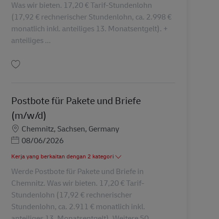
Was wir bieten. 17,20 € Tarif-Stundenlohn
(17,92 € rechnerischer Stundenlohn, ca. 2.998 €
monatlich inkl. anteiliges 13. Monatsentgelt). +
anteiliges ...
Simpan Postbote für Pakete und Briefe (m/w/d) AV-366071
Postbote für Pakete und Briefe
(m/w/d)
Lokasi
Chemnitz, Sachsen, Germany
Posted Date
08/06/2026
Kerja yang berkaitan dengan 2 kategori
Werde Postbote für Pakete und Briefe in
Chemnitz. Was wir bieten. 17,20 € Tarif-
Stundenlohn (17,92 € rechnerischer
Stundenlohn, ca. 2.911 € monatlich inkl.
anteiliges 13. Monatsentgelt). Weitere 50...