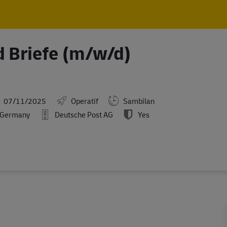
Skip to main content
Skip to main content
d Briefe (m/w/d)
sted Date
07/11/2025
Operatif
Sambilan
l Germany
Deutsche Post AG
Yes