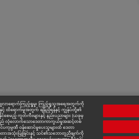
ှလာရောက်ကြည့်ရှုမှု၊ ကြည့်ရှုသူအရေအတွက်ကို
င့် ထိရောက်မှုအတွက် ချိန်ညှိရန်နှင့် ကျွန်ုပ်တို့၏
်နိုင်စေမည့် ကွတ်ကီးများနှင့် နည်းပညာများ (ယခုမှ
ားသည် လုံလောက်သောဒေတာကာကွယ်မှုအဆင့်တစ်
ပြင်ပကုမ္ပဏီ ဝန်ဆောင်မှုပေးသူများထံ ဒေတာ
ား၏ ဒေတာအသုံးပြုခြင်းနှင့် သင်၏သဘောတူညီချက်ကို