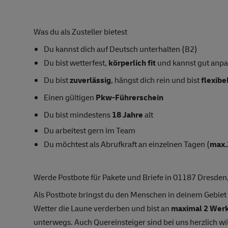
Was du als Zusteller bietest
Du kannst dich auf Deutsch unterhalten (B2)
Du bist wetterfest,
körperlich fit
und kannst gut anp
Du bist
zuverlässig
, hängst dich rein und bist
flexibe
Einen gültigen
Pkw-Führerschein
Du bist mindestens
18 Jahre
alt
Du arbeitest gern im Team
Du möchtest als Abrufkraft an einzelnen Tagen (
max.
Werde Postbote für Pakete und Briefe in 01187 Dresden
Als Postbote bringst du den Menschen in deinem Gebiet
Wetter die Laune verderben und bist an
maximal 2 Werk
unterwegs. Auch Quereinsteiger sind bei uns herzlich wi