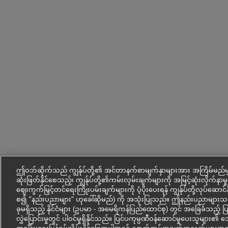
ဤဝဘ်ဆိုက်သည် ကျွန်ုပ်တို့၏ အင်တာနက်စာမျက်နှာများအား အကြိမ်မည်မျ
ဆုံးဖြတ်နိုင်စေသည့်၊ ကျွန်ုပ်တို့၏ကမ်းလှမ်းချက်များကို အမြင့်ဆုံးလိုက်နာမှုနှ
ဈေးကွက်မြှင့်တင်ရေးကြိုးပမ်းချက်များကို ပံ့ပိုးပေးရန် ကျွန်ုပ်တို့လုပ်ဆောင
စ၍ "နည်းပညာများ" ဟုခေါ်ဆိုမည်) ကို အသုံးပြုသည်။ ဤနည်းပညာမျ
ခုမရှိသည့် နိုင်ငံများ (ဥပမာ - အမေရိကန်ပြည်ထောင်စု) တွင် အခြေခံသည့် 
လွှဲပြောင်းမှုတွင် ပါဝင်မှုရှိနိုင်သည်။ ပြင်ပကုမ္ပဏီဝန်ဆောင်မှုပေးသူမျ