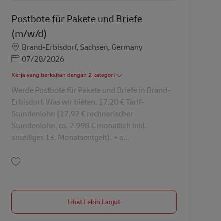
Postbote für Pakete und Briefe
(m/w/d)
Lokasi
Brand-Erbisdorf, Sachsen, Germany
Posted Date
07/28/2026
Kerja yang berkaitan dengan 2 kategori
Werde Postbote für Pakete und Briefe in Brand-
Erbisdorf. Was wir bieten. 17,20 € Tarif-
Stundenlohn (17,92 € rechnerischer
Stundenlohn, ca. 2.998 € monatlich inkl.
anteiliges 13. Monatsentgelt). + a...
Simpan Postbote für Pakete und Briefe (m/w/d) AV-336709
Lihat Lebih Lanjut