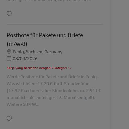
Simpan Postbote für Pakete und Briefe (m/w/d) AV-367697
Postbote für Pakete und Briefe
(m/w/d)
Lokasi
Penig, Sachsen, Germany
Posted Date
08/04/2026
Kerja yang berkaitan dengan 2 kategori
Werde Postbote für Pakete und Briefe in Penig.
Was wir bieten. 17,20 € Tarif-Stundenlohn
(17,92 € rechnerischer Stundenlohn, ca. 2.911 €
monatlich inkl. anteiliges 13. Monatsentgelt).
Weitere 50% W...
Simpan Postbote für Pakete und Briefe (m/w/d) AV-367943