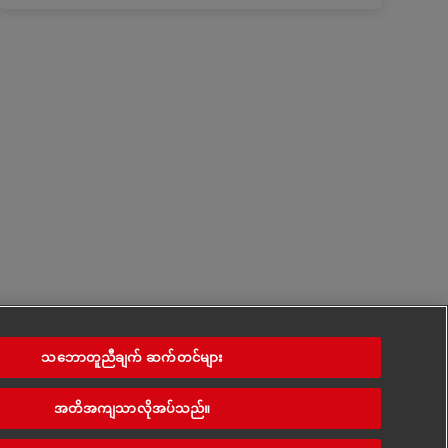
သဘောတူညီချက် ဆက်တင်များ
အတိအကျသာလိုအပ်သည်။