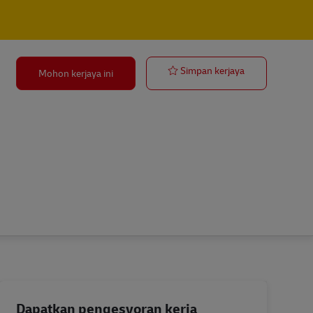
Postbote für P
Simpan kerjaya
Mohon kerjaya ini
Dapatkan pengesyoran kerja