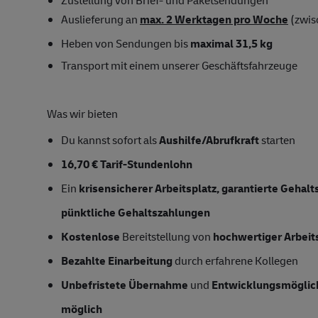
Zustellung von Brief- und Paketsendungen
Auslieferung an
max. 2 Werktagen pro Woche
(zwis
Heben von Sendungen bis
maximal 31,5 kg
Transport mit einem unserer Geschäftsfahrzeuge
Was wir bieten
Du kannst sofort als
Aushilfe/Abrufkraft
starten
16,70 € Tarif-Stundenlohn
Ein
krisensicherer Arbeitsplatz, garantierte Gehal
pünktliche Gehaltszahlungen
Kostenlose
Bereitstellung von
hochwertiger Arbeit
Bezahlte Einarbeitung
durch erfahrene Kollegen
Unbefristete Übernahme
und
Entwicklungsmöglic
möglich