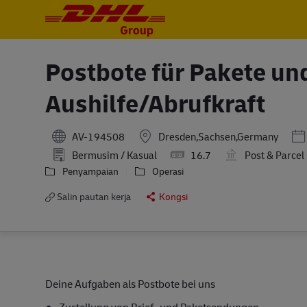
-
-
Postbote für Pakete un
Aushilfe/Abrufkraft
Po
AV-194508
Dresden,Sachsen,Germany
Bermusim / Kasual
16.7
Post & Parce
Penyampaian
Operasi
Salin pautan kerja
Kongsi
Deine Aufgaben als Postbote bei uns