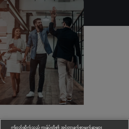
Skip to main content
Skip to main content
-
-
ဤဝဘ်ဆိုက်သည် ကျွန်ုပ်တို့၏ အင်တာနက်စာမျက်နှာများ