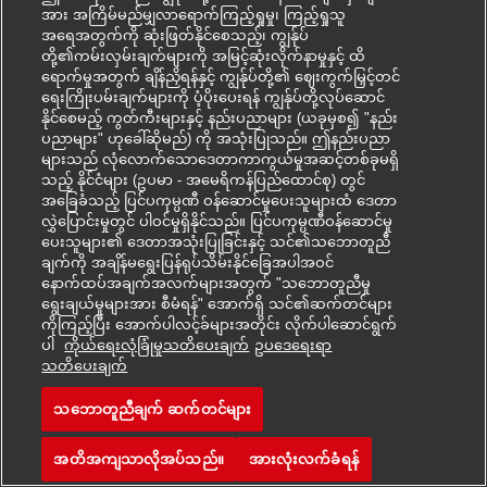
အား အကြိမ်မည်မျှလာရောက်ကြည့်ရှုမှု၊ ကြည့်ရှုသူ
အရေအတွက်ကို ဆုံးဖြတ်နိုင်စေသည့်၊ ကျွန်ုပ်
တို့၏ကမ်းလှမ်းချက်များကို အမြင့်ဆုံးလိုက်နာမှုနှင့် ထိ
ရောက်မှုအတွက် ချိန်ညှိရန်နှင့် ကျွန်ုပ်တို့၏ ဈေးကွက်မြှင့်တင်
ရေးကြိုးပမ်းချက်များကို ပံ့ပိုးပေးရန် ကျွန်ုပ်တို့လုပ်ဆောင်
နိုင်စေမည့် ကွတ်ကီးများနှင့် နည်းပညာများ (ယခုမှစ၍ "နည်း
ပညာများ" ဟုခေါ်ဆိုမည်) ကို အသုံးပြုသည်။ ဤနည်းပညာ
များသည် လုံလောက်သောဒေတာကာကွယ်မှုအဆင့်တစ်ခုမရှိ
သည့် နိုင်ငံများ (ဥပမာ - အမေရိကန်ပြည်ထောင်စု) တွင်
အခြေခံသည့် ပြင်ပကုမ္ပဏီ ဝန်ဆောင်မှုပေးသူများထံ ဒေတာ
လွှဲပြောင်းမှုတွင် ပါဝင်မှုရှိနိုင်သည်။ ပြင်ပကုမ္ပဏီဝန်ဆောင်မှု
ပေးသူများ၏ ဒေတာအသုံးပြုခြင်းနှင့် သင်၏သဘောတူညီ
ချက်ကို အချိန်မရွေးပြန်ရုပ်သိမ်းနိုင်ခြေအပါအဝင်
နောက်ထပ်အချက်အလက်များအတွက် "သဘောတူညီမှု
ရွေးချယ်မှုများအား စီမံရန်" အောက်ရှိ သင်၏ဆက်တင်များ
ကိုကြည့်ပြီး အောက်ပါလင့်ခ်များအတိုင်း လိုက်ပါဆောင်ရွက်
ပါ
ကိုယ်ရေးလုံခြုံမှုသတိပေးချက်
ဥပ‌ဒေရေးရာ
သတိပေးချက်
သဘောတူညီချက် ဆက်တင်များ
အတိအကျသာလိုအပ်သည်။
အားလုံးလက်ခံရန်