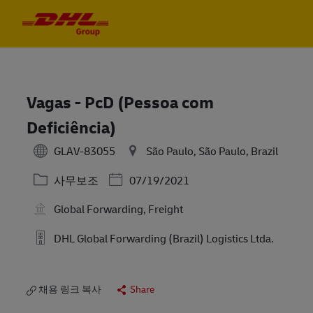
Skip to main content
Skip to main content
-
-
Vagas - PcD (Pessoa com
Deficiência)
GLAV-83055
São Paulo, São Paulo, Brazil
카테고리
Posted Date
사무보조
07/19/2021
Global Forwarding, Freight
DHL Global Forwarding (Brazil) Logistics Ltda.
채용 링크 복사
Share