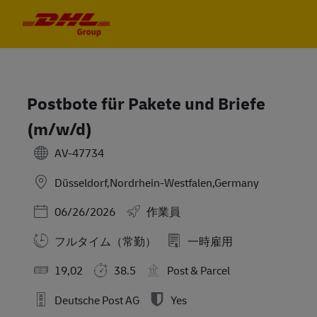
Skip to main content
Skip to main content
-
-
Postbote für Pakete und Briefe
(m/w/d)
AV-47734
Düsseldorf,Nordrhein-Westfalen,Germany
Posted Date
06/26/2026
作業員
フルタイム（常勤）
一時雇用
19,02
38.5
Post & Parcel
Deutsche Post AG
Yes