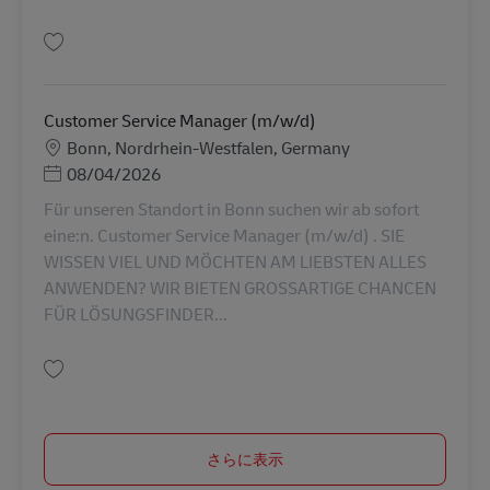
保存 Mitarbeiter in der Datenerfassung und im Lager (m/w/d) AV-362964
Customer Service Manager (m/w/d)
勤務地
Bonn, Nordrhein-Westfalen, Germany
Posted Date
08/04/2026
Für unseren Standort in Bonn suchen wir ab sofort
eine:n. Customer Service Manager (m/w/d) . SIE
WISSEN VIEL UND MÖCHTEN AM LIEBSTEN ALLES
ANWENDEN? WIR BIETEN GROSSARTIGE CHANCEN
FÜR LÖSUNGSFINDER...
保存 Customer Service Manager (m/w/d) AV-368025
さらに表示