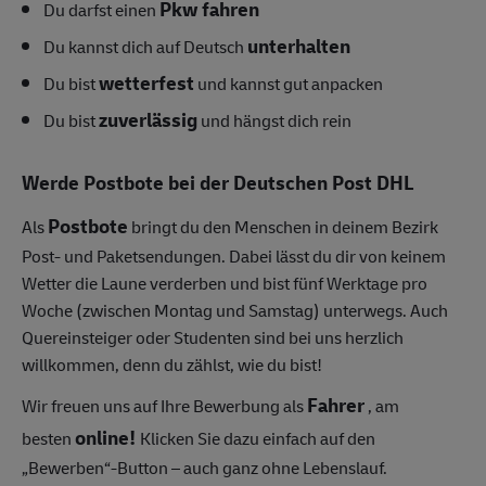
Pkw fahren
Du darfst einen
unterhalten
Du kannst dich auf Deutsch
wetterfest
Du bist
und kannst gut anpacken
zuverlässig
Du bist
und hängst dich rein
Werde Postbote bei der Deutschen Post DHL
Postbote
Als
bringt du den Menschen in deinem Bezirk
Post- und Paketsendungen.
Dabei lässt du dir von keinem
Wetter die Laune verderben und bist fünf Werktage pro
Woche (zwischen Montag und Samstag) unterwegs.
Auch
Quereinsteiger oder Studenten sind bei uns herzlich
willkommen, denn du zählst, wie du bist!
Fahrer
Wir freuen uns auf Ihre Bewerbung als
, am
online!
besten
Klicken Sie dazu einfach auf den
„Bewerben“-Button – auch ganz ohne Lebenslauf.