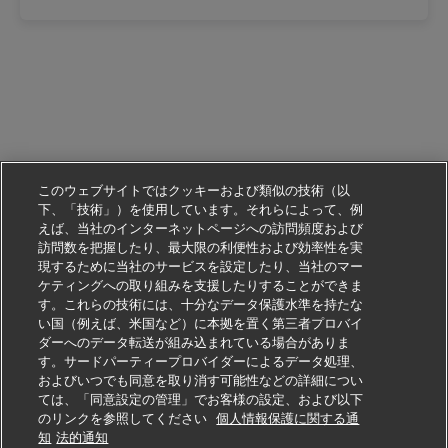
このウェブサイトではクッキーおよび類似の技術（以
下、「技術」）を使用しています。それらによって、例
えば、当社のインターネットページへの訪問頻度および
訪問数を把握したり、最大限の利便性および効率性を実
現するために当社のサービスを設定したり、当社のマー
ケティングへの取り組みを支援したりすることができま
す。これらの技術には、十分なデータ保護水準を持たな
い国（例えば、米国など）に本拠を置く第三者プロバイ
ダーへのデータ転送が組み込まれている場合がありま
す。サードパーティープロバイダーによるデータ処理、
およびいつでも同意を取り消す可能性などの詳細につい
ては、「同意設定の管理」でお客様の設定、および以下
のリンクを参照してください
個人情報保護に関する通
この仕事に応募する
知
法的通知