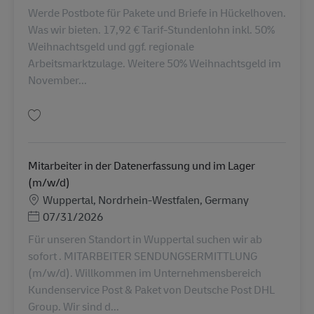
Werde Postbote für Pakete und Briefe in Hückelhoven.
Was wir bieten. 17,92 € Tarif-Stundenlohn inkl. 50%
Weihnachtsgeld und ggf. regionale
Arbeitsmarktzulage. Weitere 50% Weihnachtsgeld im
November...
保存 Postbote für Pakete und Briefe (m/w/d) AV-240994
Mitarbeiter in der Datenerfassung und im Lager
(m/w/d)
勤務地
Wuppertal, Nordrhein-Westfalen, Germany
Posted Date
07/31/2026
Für unseren Standort in Wuppertal suchen wir ab
sofort . MITARBEITER SENDUNGSERMITTLUNG
(m/w/d). Willkommen im Unternehmensbereich
Kundenservice Post & Paket von Deutsche Post DHL
Group. Wir sind d...