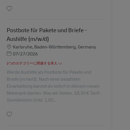
保存 Postbote für Pakete und Briefe - Aushilfe (m/w/d) AV-329981
Postbote für Pakete und Briefe -
Aushilfe (m/w/d)
勤務地
Karlsruhe, Baden-Württemberg, Germany
Posted Date
07/27/2026
2つのカテゴリーに関連する求人
Werde Aushilfe als Postbote für Pakete und
Briefe (m/w/d). Nach einer bezahlten
Einarbeitung kannst du sofort in deinem neuen
Nebenjob starten. Was wir bieten. 18,30 € Tarif-
Stundenlohn (inkl. 1,05...
保存 Postbote für Pakete und Briefe - Aushilfe (m/w/d) AV-287551