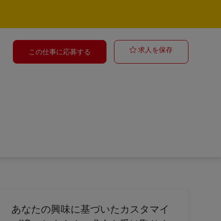
Postbote für P
求人を保存
この仕事に応募する
あなたの興味に基づいたカスタマイ