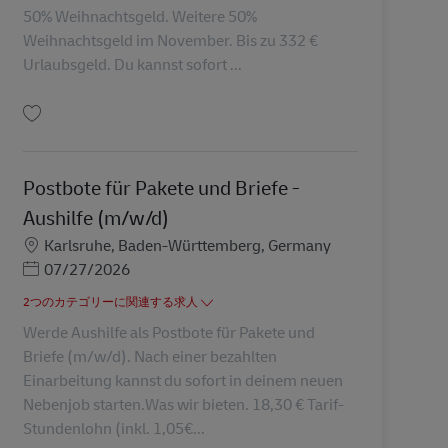
50% Weihnachtsgeld. Weitere 50%
Weihnachtsgeld im November. Bis zu 332 €
Urlaubsgeld. Du kannst sofort ...
保存 Postbote für Pakete und Briefe – Aushilfe (m/w/d) AV-133822
Postbote für Pakete und Briefe -
Aushilfe (m/w/d)
勤務地
Karlsruhe, Baden-Württemberg, Germany
Posted Date
07/27/2026
2つのカテゴリーに関連する求人
Werde Aushilfe als Postbote für Pakete und
Briefe (m/w/d). Nach einer bezahlten
Einarbeitung kannst du sofort in deinem neuen
Nebenjob starten.Was wir bieten. 18,30 € Tarif-
Stundenlohn (inkl. 1,05€...