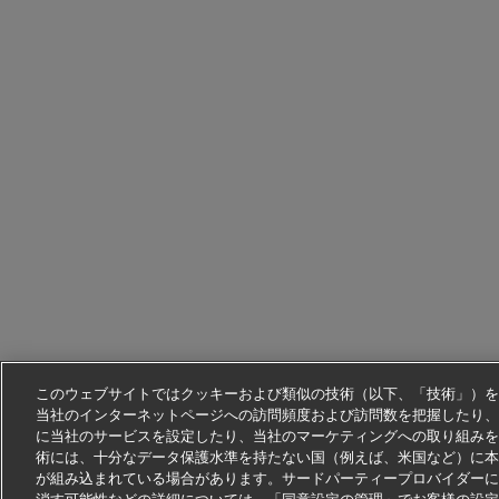
このウェブサイトではクッキーおよび類似の技術（以下、「技術」）を
当社のインターネットページへの訪問頻度および訪問数を把握したり、
に当社のサービスを設定したり、当社のマーケティングへの取り組みを
術には、十分なデータ保護水準を持たない国（例えば、米国など）に本
が組み込まれている場合があります。サードパーティープロバイダーに