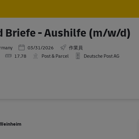
Skip to main content
Skip to main content
 Briefe - Aushilfe (m/w/d)
Posted Date
ermany
03/31/2026
作業員
17.78
Post & Parcel
Deutsche Post AG
n Weinheim