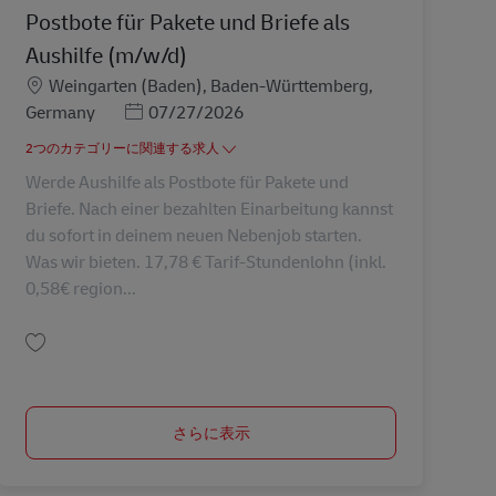
Postbote für Pakete und Briefe als
Aushilfe (m/w/d)
勤務地
Weingarten (Baden), Baden-Württemberg,
Posted Date
Germany
07/27/2026
2つのカテゴリーに関連する求人
Werde Aushilfe als Postbote für Pakete und
Briefe. Nach einer bezahlten Einarbeitung kannst
du sofort in deinem neuen Nebenjob starten.
Was wir bieten. 17,78 € Tarif-Stundenlohn (inkl.
0,58€ region...
保存 Postbote für Pakete und Briefe als Aushilfe (m/w/d) AV-337505
さらに表示