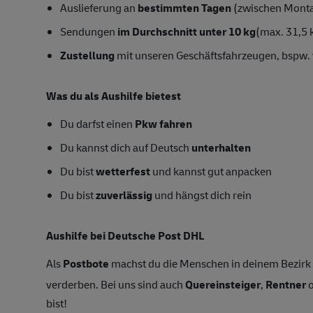
Auslieferung an
bestimmten Tagen
(zwischen Mont
Sendungen
im Durchschnitt unter 10 kg
(max. 31,5 
Zustellung
mit unseren Geschäftsfahrzeugen, bspw. 
Was du als Aushilfe bietest
Du darfst einen
Pkw fahren
Du kannst dich auf Deutsch
unterhalten
Du bist
wetterfest
und kannst gut anpacken
Du bist
zuverlässig
und hängst dich rein
Aushilfe bei Deutsche Post DHL
Als
Postbote
machst du die Menschen in deinem Bezirk g
verderben. Bei uns sind auch
Quereinsteiger
,
Rentner
o
bist!