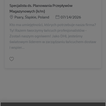
Specjalista ds. Planowania Przepływów
Magazynowych (k/m)
勤務地
Posted Date
Psary, Śląskie, Poland
07/14/2026
Kto ma umiejętności, których potrzebuje nasza firma?
Ty! Razem tworzymy łańcuch profesjonalistów -
Zostań naszym ogniwem! Jako DHL jesteśmy
światowym liderem w zarządzaniu łańcuchem dostaw
i wspier...
保存 Specjalista ds. Planowania Przepływów Magazynowych (k/m) AV-363