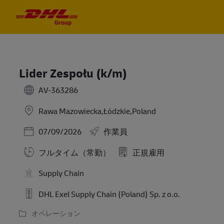
Skip to main content
Skip to main content
-
-
Lider Zespołu (k/m)
AV-363286
Rawa Mazowiecka,Łódzkie,Poland
Posted Date
07/09/2026
作業員
フルタイム（常勤）
正規雇用
Supply Chain
DHL Exel Supply Chain (Poland) Sp. z o.o.
オペレーション