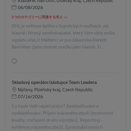
Klášterec nad Ohří, Ústecký kraj, Czech Republic
Posted Date
06/08/2026
2つのカテゴリーに関連する求人
DHL je světová špička v logistických službách, ale
hlavně i férový zaměstnavatel, který Vám vždy pošle
výplatu včas.V Klášterci se pro zákazníka Reckitt
Benckiser (jeho známé značky jako Vanish, Fi...
保存 Operátor/ka ve skladu (nový projekt) AV-355010
Skladový operátor/zástupce Team Leadera
勤務地
Nýřany, Plzeňský kraj, Czech Republic
Posted Date
07/16/2026
Co bude Vaší náplní práce? Zaskladňování a
vyskladňování. Příjem vráceného zboží (hodnocení
kvality, rozřazení druhu výrobku). Reporting -
evidence vráceného zboží. Zpracování nových