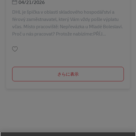
Posted Date
04/21/2026
DHL je špička v oblasti skladového hospodářství a
férový zaměstnavatel, který Vám vždy pošle výplatu
včas. Místo pracoviště: Nepřevázka u Mladé Boleslavi.
Proč u nás pracovat? Protože nabízíme:PŘÍJ...
保存 Skladník s VZV (m/ž) - PŘÍJEM AŽ 42 800,- Kč AV-330462
さらに表示