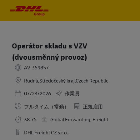
Skip to main content
Skip to main content
-
-
Operátor skladu s VZV
(dvousměnný provoz)
AV-359857
Rudná,Středočeský kraj,Czech Republic
Posted Date
07/24/2026
作業員
フルタイム（常勤）
正規雇用
38.75
Global Forwarding, Freight
DHL Freight CZ s.r.o.