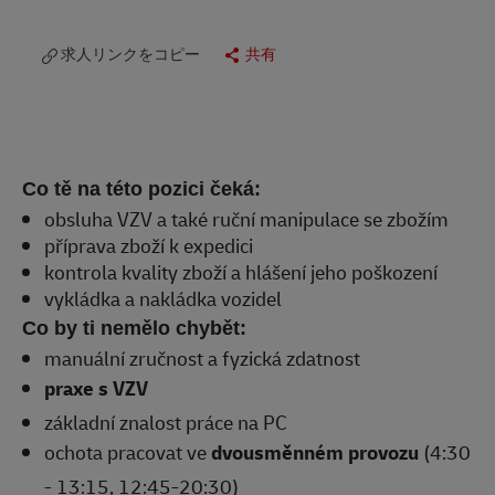
求人リンクをコピー
共有
Co tě na této pozici čeká:
obsluha VZV a také ruční manipulace se zbožím
příprava zboží k expedici
kontrola kvality zboží a hlášení jeho poškození
vykládka a nakládka vozidel
Co by ti nemělo chybět:
manuální zručnost a fyzická zdatnost
praxe s VZV
základní znalost práce na PC
ochota pracovat ve
dvousměnném provozu
(4:30
- 13:15, 12:45-20:30)