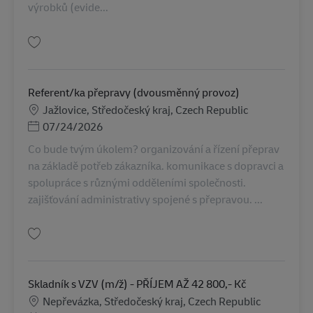
výrobků (evide...
保存 Skladový operátor/zástupce Team Leadera AV-364440
Referent/ka přepravy (dvousměnný provoz)
勤務地
Jažlovice, Středočeský kraj, Czech Republic
Posted Date
07/24/2026
Co bude tvým úkolem? organizování a řízení přeprav
na základě potřeb zákazníka. komunikace s dopravci a
spolupráce s různými odděleními společnosti.
zajišťování administrativy spojené s přepravou. ...
保存 Referent/ka přepravy (dvousměnný provoz) AV-359225
Skladník s VZV (m/ž) - PŘÍJEM AŽ 42 800,- Kč
勤務地
Nepřevázka, Středočeský kraj, Czech Republic