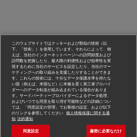
このウェブサイトではクッキーおよび類似の技術（以
下、「技術」）を使用しています。それらによって、例
えば、当社のインターネットページへの訪問頻度および
訪問数を把握したり、最大限の利便性および効率性を実
現するために当社のサービスを設定したり、当社のマー
ケティングへの取り組みを支援したりすることができま
す。これらの技術には、十分なデータ保護水準を持たな
い国（例えば、米国など）に本拠を置く第三者プロバイ
ダーへのデータ転送が組み込まれている場合がありま
す。サードパーティープロバイダーによるデータ処理、
およびいつでも同意を取り消す可能性などの詳細につい
ては、「同意設定の管理」でお客様の設定、および以下
のリンクを参照してください
個人情報保護に関する通
この仕事に応募する
知
法的通知
同意設定
厳密に必要なだけ
Verkäufer Postfiliale (m/w
求人を保存