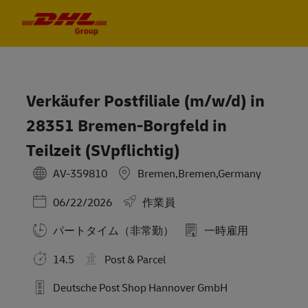
Skip to main content
Skip to main content
-
-
Verkäufer Postfiliale (m/w/d) in
28351 Bremen-Borgfeld in
Teilzeit (SVpflichtig)
AV-359810
Bremen,Bremen,Germany
Posted Date
06/22/2026
作業員
パートタイム（非常勤）
一時雇用
14.5
Post & Parcel
Deutsche Post Shop Hannover GmbH