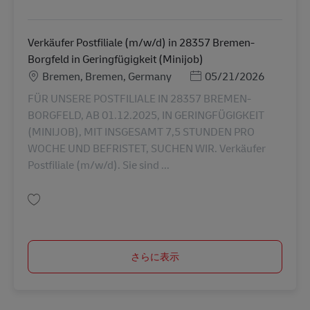
保存 Verkäufer Postfiliale (m/w/d) in 26683 Saterland-Sedelsberg in Gerin
Verkäufer Postfiliale (m/w/d) in 28357 Bremen-
Borgfeld in Geringfügigkeit (Minijob)
勤務地
Posted Date
Bremen, Bremen, Germany
05/21/2026
FÜR UNSERE POSTFILIALE IN 28357 BREMEN-
BORGFELD, AB 01.12.2025, IN GERINGFÜGIGKEIT
(MINIJOB), MIT INSGESAMT 7,5 STUNDEN PRO
WOCHE UND BEFRISTET, SUCHEN WIR. Verkäufer
Postfiliale (m/w/d). Sie sind ...
保存 Verkäufer Postfiliale (m/w/d) in 28357 Bremen-Borgfeld in Geringfüg
さらに表示