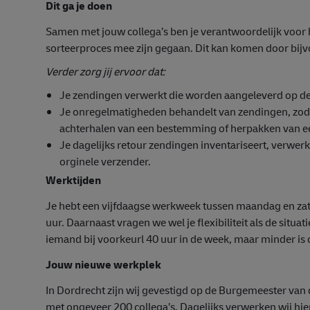
Dit ga je doen
Samen met jouw collega’s ben je verantwoordelijk voor h
sorteerproces mee zijn gegaan. Dit kan komen door bijvo
Verder zorg jij ervoor dat:
Je zendingen verwerkt die worden aangeleverd op de
Je onregelmatigheden behandelt van zendingen, zod
achterhalen van een bestemming of herpakken van e
Je dagelijks retour zendingen inventariseert, verwer
orginele verzender.
Werktijden
Je hebt een vijfdaagse werkweek tussen maandag en zat
uur. Daarnaast vragen we wel je flexibiliteit als de situa
iemand bij voorkeurl 40 uur in de week, maar minder is
Jouw nieuwe werkplek
In Dordrecht zijn wij gevestigd op de Burgemeester van
met ongeveer 200 collega’s. Dagelijks verwerken wij hie