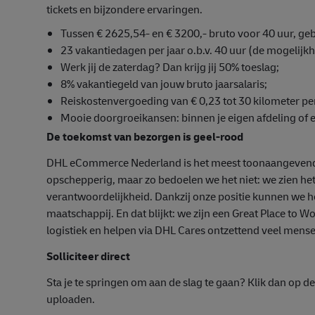
tickets en bijzondere ervaringen.
Tussen € 2625,54- en € 3200,- bruto voor 40 uur, geb
23 vakantiedagen per jaar o.b.v. 40 uur (de mogelijkh
Werk jij de zaterdag? Dan krijg jij 50% toeslag;
8% vakantiegeld van jouw bruto jaarsalaris;
Reiskostenvergoeding van € 0,23 tot 30 kilometer per
Mooie doorgroeikansen: binnen je eigen afdeling of e
De toekomst van bezorgen is geel-rood
DHL eCommerce Nederland is het meest toonaangevende l
opschepperig, maar zo bedoelen we het niet: we zien het 
verantwoordelijkheid. Dankzij onze positie kunnen we h
maatschappij. En dat blijkt: we zijn een Great Place to
logistiek en helpen via DHL Cares ontzettend veel mense
Solliciteer direct
Sta je te springen om aan de slag te gaan? Klik dan op de
uploaden.