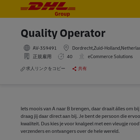
-
-
Quality Operator
AV-359491
Dordrecht,Zuid-Holland,Netherla
正規雇用
40
eCommerce Solutions
求人リンクをコピー
共有
Iets moois van A naar B brengen, daar draait álles om
draag jij daar direct aan bij. Je bent de persoon die er
kwaliteit. Dus kies je voor knalgeel met een vleugje roo
verzenders en ontvangers over de hele wereld.