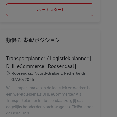
スタート スタート
類似の職種/ポジション
Transportplanner / Logistiek planner |
DHL eCommerce | Roosendaal |
勤務地
Roosendaal, Noord-Brabant, Netherlands
Posted Date
07/30/2026
Wil jij impact maken in de logistiek en werken bij
een wereldleider als DHL eCommerce? Als
Transportplanner in Roosendaal zorg jij dat
dagelijks honderden vrachtwagens efficiënt door
de Benelux rij...