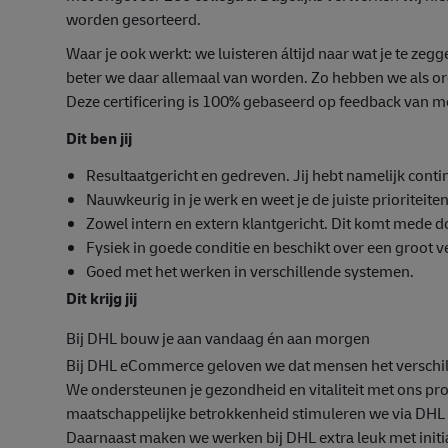
worden gesorteerd.
Waar je ook werkt: we luisteren áltijd naar wat je te z
beter we daar allemaal van worden. Zo hebben we als orga
Deze certificering is 100% gebaseerd op feedback van 
Dit ben jij
Resultaatgericht en gedreven. Jij hebt namelijk contin
Nauwkeurig in je werk en weet je de juiste prioriteiten 
Zowel intern en extern klantgericht. Dit komt mede 
Fysiek in goede conditie en beschikt over een groot 
Goed met het werken in verschillende systemen.
Dit krijg jij
B
ij DHL bouw je aan vandaag én aan morgen
Bij DHL eCommerce geloven we dat mensen het verschil
We ondersteunen je gezondheid en vitaliteit met ons pr
maatschappelijke betrokkenheid stimuleren we via DHL C
Daarnaast maken we werken bij DHL extra leuk met initi