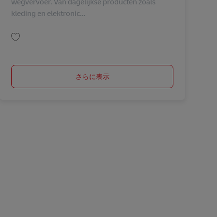
wegvervoer. Van dagelijkse producten zoals
kleding en elektronic...
保存 Teamleader Ocean Freight Export AV-315757
さらに表示