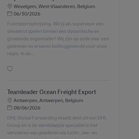
勤務地
Wevelgem, West-Vlaanderen, Belgium
Posted Date
06/30/2026
Functieomschrijving. Wil jij als supervisor een
sleutelrol spelen binnen een dynamische en
groeiende organisatie? Wij zijn op zoek naar een
gedreven en ervaren leidinggevende voor onze
regio. In de...
保存 Supervisor Transport AV-301989
Teamleader Ocean Freight Export
勤務地
Antwerpen, Antwerpen, Belgium
Posted Date
08/06/2026
DHL Global Forwarding maakt deel uit van DHL
Group en is de wereldwijde specialist in het
vervoeren van goederen via lucht-, zee- en