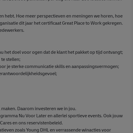
eggen hebt. Hoe meer perspectieven en meningen we horen, hoe
nisatie dit jaar het certificaat Great Place to Work gekregen.
medewerkers.
u het doel voor ogen dat de klant het pakket op tijd ontvangt;
te stellen;
door je sterke communicatie skills en aanpassingsvermogen;
verantwoordelijkheidsgevoel;
 maken. Daarom investeren we in jou.
ogramma Nu Voor Later en allerlei sportieve events. Ook jouw
ares en ons reservistenbeleid.
atieven zoals Young DHL en verrassende winacties voor