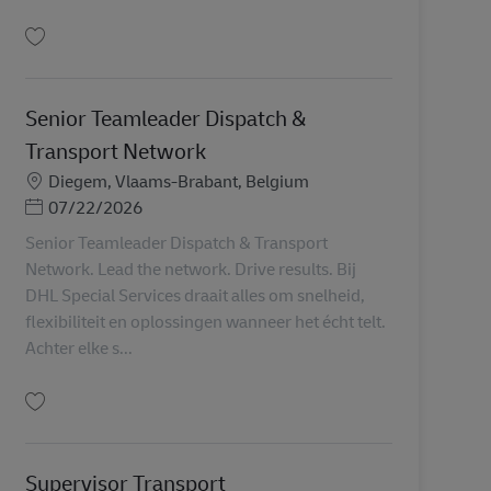
保存 Transportplanner / Logistiek planner | DHL eCommerce | Roosendaal | A
Senior Teamleader Dispatch &
Transport Network
勤務地
Diegem, Vlaams-Brabant, Belgium
Posted Date
07/22/2026
Senior Teamleader Dispatch & Transport
Network. Lead the network. Drive results. Bij
DHL Special Services draait alles om snelheid,
flexibiliteit en oplossingen wanneer het écht telt.
Achter elke s...
保存 Senior Teamleader Dispatch & Transport Network AV-353874
Supervisor Transport