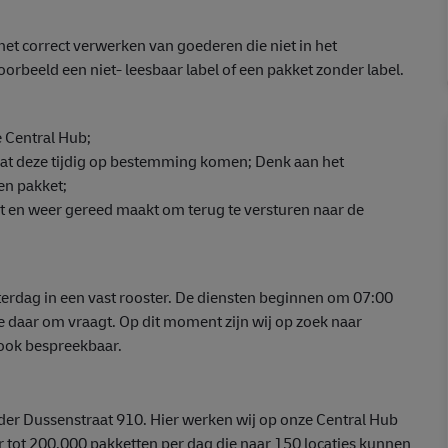
et correct verwerken van goederen die niet in het
orbeeld een niet- leesbaar label of een pakket zonder label.
 Central Hub;
at deze tijdig op bestemming komen; Denk aan het
en pakket;
kt en weer gereed maakt om terug te versturen naar de
erdag in een vast rooster. De diensten beginnen om 07:00
tie daar om vraagt. Op dit moment zijn wij op zoek naar
 ook bespreekbaar.
 der Dussenstraat 910. Hier werken wij op onze Central Hub
r tot 200.000 pakketten per dag die naar 150 locaties kunnen