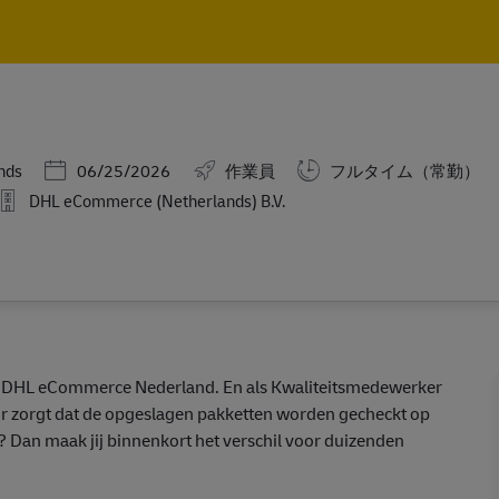
Skip to main content
Skip to main content
Posted Date
nds
06/25/2026
作業員
フルタイム（常勤）
DHL eCommerce (Netherlands) B.V.
 bij DHL eCommerce Nederland. En als Kwaliteitsmedewerker
voor zorgt dat de opgeslagen pakketten worden gecheckt op
d? Dan maak jij binnenkort het verschil voor duizenden