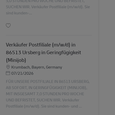
5,0 STUNDEN PRO WOCHE UND BEFRISTET,
SUCHEN WIR. Verkäufer Postfiliale (m/w/d). Sie
sind kunden-...
保存 Verkäufer Postfiliale (m/w/d) in 87739 Breitenbrunn in Geringfügigkeit 
Verkäufer Postfiliale (m/w/d) in
86513 Ursberg in Geringfügigkeit
(Minijob)
勤務地
Krumbach, Bayern, Germany
Posted Date
07/21/2026
FÜR UNSERE POSTFILIALE IN 86513 URSBERG,
AB SOFORT, IN GERINGFÜGIGKEIT (MINIJOB),
MIT INSGESAMT 7,0 STUNDEN PRO WOCHE
UND BEFRISTET, SUCHEN WIR. Verkäufer
Postfiliale (m/w/d). Sie sind kunden- und ...