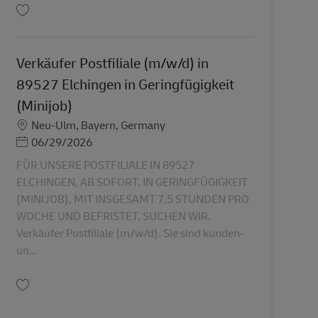
保存 Verkäufer Postfiliale (m/w/d) in 86513 Ursberg in Geringfügigkeit (Mini
Verkäufer Postfiliale (m/w/d) in
89527 Elchingen in Geringfügigkeit
(Minijob)
勤務地
Neu-Ulm, Bayern, Germany
Posted Date
06/29/2026
FÜR UNSERE POSTFILIALE IN 89527
ELCHINGEN, AB SOFORT, IN GERINGFÜGIGKEIT
(MINIJOB), MIT INSGESAMT 7,5 STUNDEN PRO
WOCHE UND BEFRISTET, SUCHEN WIR.
Verkäufer Postfiliale (m/w/d). Sie sind kunden-
un...
保存 Verkäufer Postfiliale (m/w/d) in 89527 Elchingen in Geringfügigkeit (Min