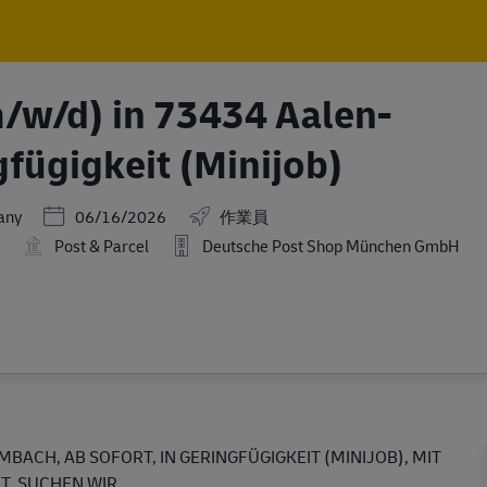
Skip to main content
Skip to main content
m/w/d) in 73434 Aalen-
fügigkeit (Minijob)
Posted Date
any
06/16/2026
作業員
5
Post & Parcel
Deutsche Post Shop München GmbH
BACH, AB SOFORT, IN GERINGFÜGIGKEIT (MINIJOB), MIT
T, SUCHEN WIR