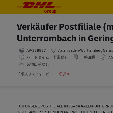
-
-
Verkäufer Postfiliale (
Unterrombach in Gering
AV-358887
Aalen,Baden-Württemberg,Germ
パートタイム（非常勤）
一時雇用
7.
Travel Required
必須出張なし
求人リンクをコピー
共有
FÜR UNSERE POSTFILIALE IN 73434 AALEN-UNTERROM
INSGESAMT 7,5 STUNDEN PRO WOCHE UND BEFRISTE