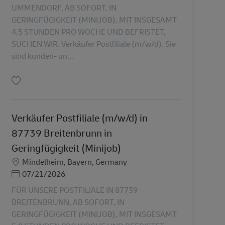
UMMENDORF, AB SOFORT, IN
GERINGFÜGIGKEIT (MINIJOB), MIT INSGESAMT
4,5 STUNDEN PRO WOCHE UND BEFRISTET,
SUCHEN WIR. Verkäufer Postfiliale (m/w/d). Sie
sind kunden- un...
保存 Verkäufer Postfiliale (m/w/d) in 88444 Ummendorf in Geringfügigkeit (M
Verkäufer Postfiliale (m/w/d) in
87739 Breitenbrunn in
Geringfügigkeit (Minijob)
勤務地
Mindelheim, Bayern, Germany
Posted Date
07/21/2026
FÜR UNSERE POSTFILIALE IN 87739
BREITENBRUNN, AB SOFORT, IN
GERINGFÜGIGKEIT (MINIJOB), MIT INSGESAMT