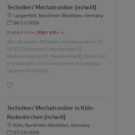
Techniker/ Mechatroniker (m/w/d)
勤務地
Langenfeld, Nordrhein-Westfalen, Germany
Posted Date
06/11/2026
2つのカテゴリーに関連する求人
Was wir bieten. Attraktive Vergütung nach ETV-
DP AG (Technische Entgeltgruppe 2).
Weihnachtsgeld (13. Monatsentgelt). Bis zu 332
€ Urlaubsgeld. Ein krisensicherer Arbeitsplatz,
garantierte Gehaltss...
保存 Techniker/ Mechatroniker (m/w/d) AV-182035
Techniker/ Mechatroniker in Köln-
Rodenkirchen (m/w/d)
勤務地
Köln, Nordrhein-Westfalen, Germany
Posted Date
07/23/2026