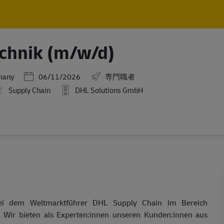
Skip to main content
Skip to main content
echnik (m/w/d)
Posted Date
many
06/11/2026
専門職者
Supply Chain
DHL Solutions GmbH
bei dem Weltmarktführer DHL Supply Chain im Bereich
s! Wir bieten als Experten:innen unseren Kunden:innen aus