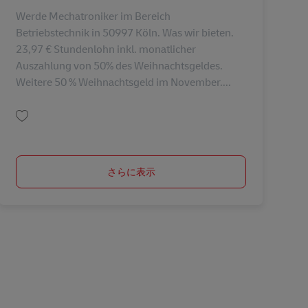
Werde Mechatroniker im Bereich
Betriebstechnik in 50997 Köln. Was wir bieten.
23,97 € Stundenlohn inkl. monatlicher
Auszahlung von 50% des Weihnachtsgeldes.
Weitere 50 % Weihnachtsgeld im November....
保存 Techniker/ Mechatroniker in Köln-Rodenkirchen (m/w/d) AV-261817
さらに表示