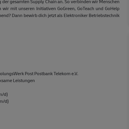
 der gesamten Supply Chain an. So verbinden wir Menschen
n wir mit unseren Initiativen GoGreen, GoTeach und GoHelp
nnend? Dann bewirb dich jetzt als Elektroniker Betriebstechnik
holungsWerk Post Postbank Telekom e.V.
rksame Leistungen
/m/d)
/m/d)