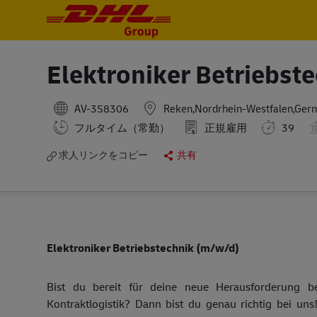
-
-
Elektroniker Betriebst
AV-358306
Reken,Nordrhein-Westfalen,Ger
フルタイム（常勤）
正規雇用
39
求人リンクをコピー
共有
Elektroniker Betriebstechnik (m/w/d)
Bist du bereit für deine neue Herausforderung 
Kontraktlogistik? Dann bist du genau richtig bei un