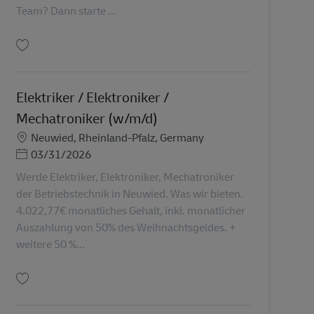
Team? Dann starte ...
保存 Lagermitarbeiter (m/w/d) mit Zusatzaufgaben AV-365499
Elektriker / Elektroniker /
Mechatroniker (w/m/d)
勤務地
Neuwied, Rheinland-Pfalz, Germany
Posted Date
03/31/2026
Werde Elektriker, Elektroniker, Mechatroniker
der Betriebstechnik in Neuwied. Was wir bieten.
4.022,77€ monatliches Gehalt, inkl. monatlicher
Auszahlung von 50% des Weihnachtsgeldes. +
weitere 50 %...
保存 Elektriker / Elektroniker / Mechatroniker (w/m/d) AV-129909