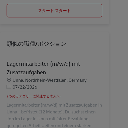
スタート スタート
類似の職種/ポジション
Lagermitarbeiter (m/w/d) mit
Zusatzaufgaben
勤務地
Unna, Nordrhein-Westfalen, Germany
Posted Date
07/22/2026
2つのカテゴリーに関連する求人
Lagermitarbeiter (m/w/d) mit Zusatzaufgaben in
Unna – befristet (12 Monate). Du suchst einen
Job im Lager in Unna mit fairer Bezahlung,
geregelten Arbeitszeiten und einem starken