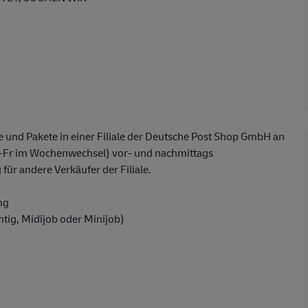
 und Pakete in einer Filiale der Deutsche Post Shop GmbH an
-Fr im Wochenwechsel) vor- und nachmittags
ür andere Verkäufer der Filiale.
ng
chtig, Midijob oder Minijob)