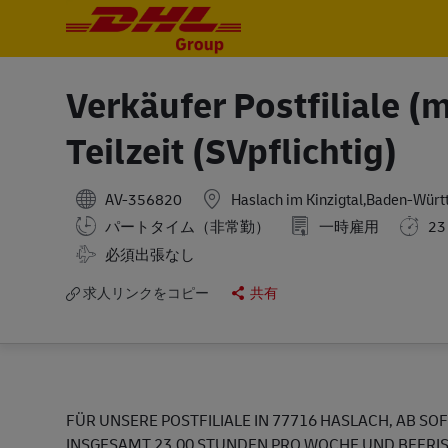
-
-
Verkäufer Postfiliale (
Teilzeit (SVpflichtig)
AV-356820
Haslach im Kinzigtal,Baden-Wür
パートタイム（非常勤）
一時雇用
23
Travel Required
必須出張なし
求人リンクをコピー
共有
FÜR UNSERE POSTFILIALE IN 77716 HASLACH, AB SOF
INSGESAMT 23,00 STUNDEN PRO WOCHE UND BEFRIS