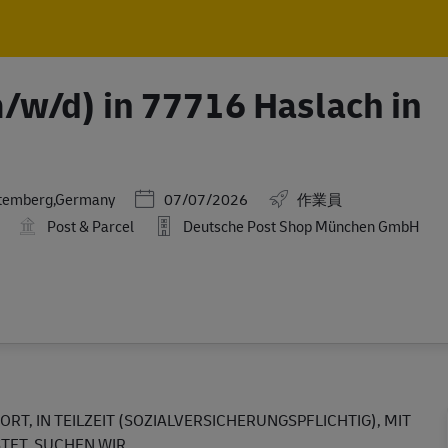
Skip to main content
Skip to main content
m/w/d) in 77716 Haslach in
Posted Date
ttemberg,Germany
07/07/2026
作業員
Post & Parcel
Deutsche Post Shop München GmbH
ORT, IN TEILZEIT (SOZIALVERSICHERUNGSPFLICHTIG), MIT
TET, SUCHEN WIR