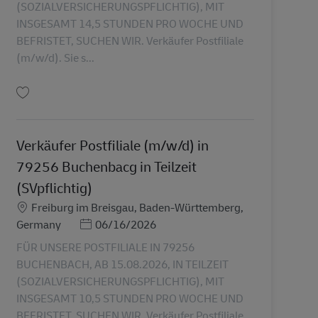
(SOZIALVERSICHERUNGSPFLICHTIG), MIT
INSGESAMT 14,5 STUNDEN PRO WOCHE UND
BEFRISTET, SUCHEN WIR. Verkäufer Postfiliale
(m/w/d). Sie s...
保存 Verkäufer Postfiliale (m/w/d) in 79254 in Teilzeit (SVpflichtig) AV-360153
Verkäufer Postfiliale (m/w/d) in
79256 Buchenbacg in Teilzeit
(SVpflichtig)
勤務地
Freiburg im Breisgau, Baden-Württemberg,
Posted Date
Germany
06/16/2026
FÜR UNSERE POSTFILIALE IN 79256
BUCHENBACH, AB 15.08.2026, IN TEILZEIT
(SOZIALVERSICHERUNGSPFLICHTIG), MIT
INSGESAMT 10,5 STUNDEN PRO WOCHE UND
BEFRISTET, SUCHEN WIR. Verkäufer Postfiliale