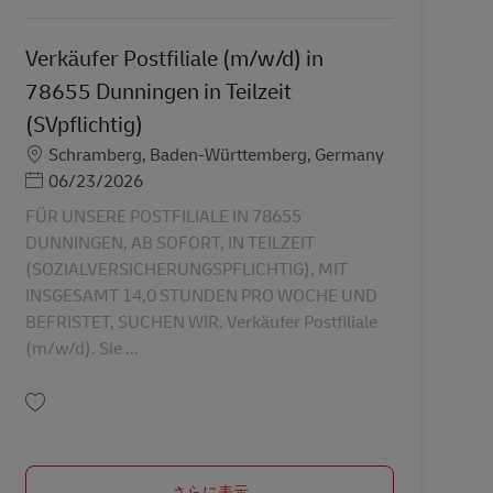
Verkäufer Postfiliale (m/w/d) in
78655 Dunningen in Teilzeit
(SVpflichtig)
勤務地
Schramberg, Baden-Württemberg, Germany
Posted Date
06/23/2026
FÜR UNSERE POSTFILIALE IN 78655
DUNNINGEN, AB SOFORT, IN TEILZEIT
(SOZIALVERSICHERUNGSPFLICHTIG), MIT
INSGESAMT 14,0 STUNDEN PRO WOCHE UND
BEFRISTET, SUCHEN WIR. Verkäufer Postfiliale
(m/w/d). Sie ...
保存 Verkäufer Postfiliale (m/w/d) in 78655 Dunningen in Teilzeit (SVpflichti
さらに表示