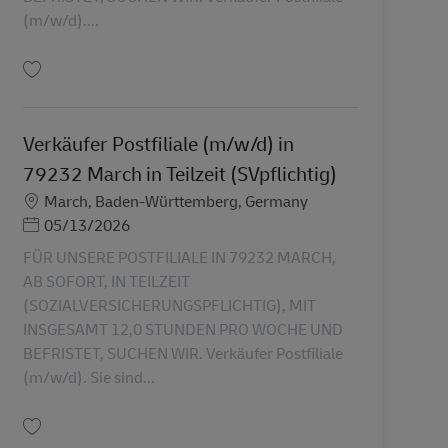
(m/w/d)....
保存 Verkäufer Postfiliale (m/w/d) in 79256 Buchenbacg in Teilzeit (SVpflicht
Verkäufer Postfiliale (m/w/d) in
79232 March in Teilzeit (SVpflichtig)
勤務地
March, Baden-Württemberg, Germany
Posted Date
05/13/2026
FÜR UNSERE POSTFILIALE IN 79232 MARCH,
AB SOFORT, IN TEILZEIT
(SOZIALVERSICHERUNGSPFLICHTIG), MIT
INSGESAMT 12,0 STUNDEN PRO WOCHE UND
BEFRISTET, SUCHEN WIR. Verkäufer Postfiliale
(m/w/d). Sie sind...
保存 Verkäufer Postfiliale (m/w/d) in 79232 March in Teilzeit (SVpflichtig) AV