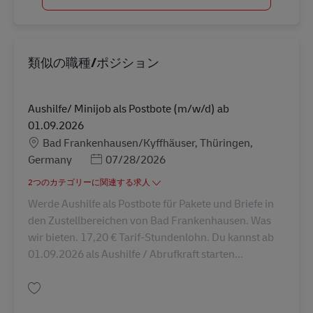
類似の職種/ポジション
Aushilfe/ Minijob als Postbote (m/w/d) ab
01.09.2026
勤務地
Bad Frankenhausen/Kyffhäuser, Thüringen,
Posted Date
Germany
07/28/2026
2つのカテゴリーに関連する求人
Werde Aushilfe als Postbote für Pakete und Briefe in
den Zustellbereichen von Bad Frankenhausen. Was
wir bieten. 17,20 € Tarif-Stundenlohn. Du kannst ab
01.09.2026 als Aushilfe / Abrufkraft starten...
保存 Aushilfe/ Minijob als Postbote (m/w/d) ab 01.09.2026 AV-356635