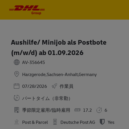
Skip to main content
Skip to main content
-
-
Aushilfe/ Minijob als Postbote
(m/w/d) ab 01.09.2026
AV-356645
Harzgerode,Sachsen-Anhalt,Germany
Posted Date
07/28/2026
作業員
パートタイム（非常勤）
季節限定雇用/臨時雇用
17.2
6
Post & Parcel
Deutsche Post AG
Yes