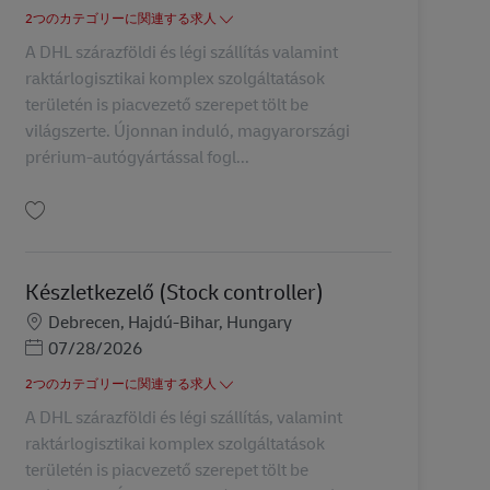
2つのカテゴリーに関連する求人
A DHL szárazföldi és légi szállítás valamint
raktárlogisztikai komplex szolgáltatások
területén is piacvezető szerepet tölt be
világszerte. Újonnan induló, magyarországi
prérium-autógyártással fogl...
保存 Műszakvezető AV-312849
Készletkezelő (Stock controller)
勤務地
Debrecen, Hajdú-Bihar, Hungary
Posted Date
07/28/2026
2つのカテゴリーに関連する求人
A DHL szárazföldi és légi szállítás, valamint
raktárlogisztikai komplex szolgáltatások
területén is piacvezető szerepet tölt be