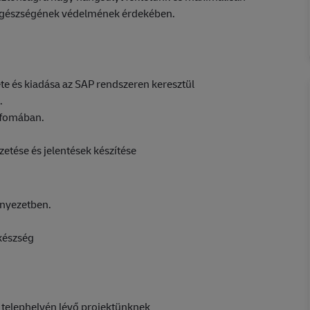
egészségének védelmének érdekében.
te és kiadása az SAP rendszeren keresztül
.
 fomában.
zetése és jelentések készítése
örnyezetben.
készség
 telephelyén lévő projektünknek