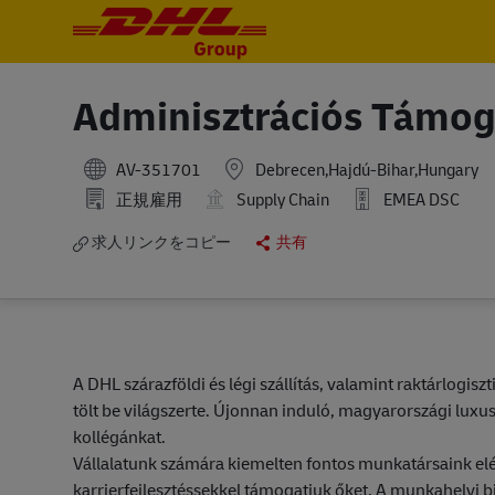
-
-
Adminisztrációs Támoga
AV-351701
Debrecen,Hajdú-Bihar,Hungary
正規雇用
Supply Chain
EMEA DSC
求人リンクをコピー
共有
A DHL szárazföldi és légi szállítás, valamint raktárlogisz
tölt be világszerte. Újonnan induló, magyarországi lux
kollégánkat.
Vállalatunk számára kiemelten fontos munkatársaink elé
karrierfejlesztéssekkel támogatjuk őket. A munkahelyi 