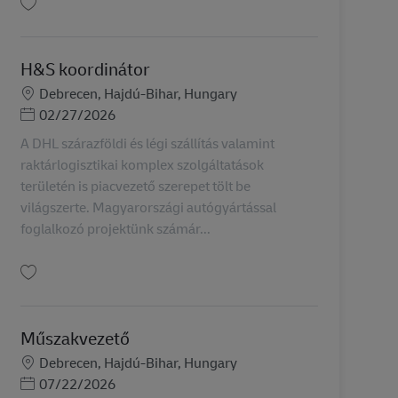
保存 SAP SuperUser (Key User) AV-334347
H&S koordinátor
勤務地
Debrecen, Hajdú-Bihar, Hungary
Posted Date
02/27/2026
A DHL szárazföldi és légi szállítás valamint
raktárlogisztikai komplex szolgáltatások
területén is piacvezető szerepet tölt be
világszerte. Magyarországi autógyártással
foglalkozó projektünk számár...
保存 H&S koordinátor AV-300205
Műszakvezető
勤務地
Debrecen, Hajdú-Bihar, Hungary
Posted Date
07/22/2026