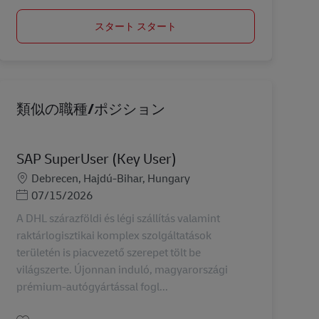
スタート スタート
類似の職種/ポジション
SAP SuperUser (Key User)
勤務地
Debrecen, Hajdú-Bihar, Hungary
Posted Date
07/15/2026
A DHL szárazföldi és légi szállítás valamint
raktárlogisztikai komplex szolgáltatások
területén is piacvezető szerepet tölt be
világszerte. Újonnan induló, magyarországi
prémium-autógyártással fogl...