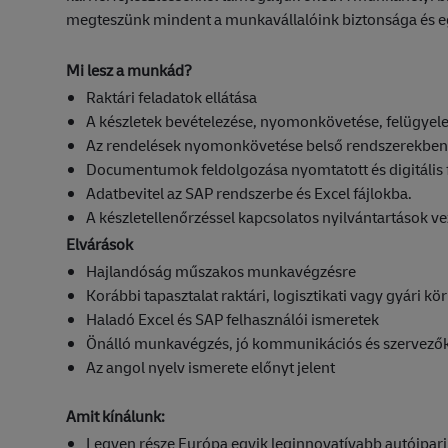
megteszünk mindent a munkavállalóink biztonsága és 
Mi lesz a munkád?
Raktári feladatok ellátása
A készletek bevételezése, nyomonkövetése, felügyele
Az rendelések nyomonkövetése belső rendszerekben
Documentumok feldolgozása nyomtatott és digitális
Adatbevitel az SAP rendszerbe és Excel fájlokba.
A készletellenőrzéssel kapcsolatos nyilvántartások ve
Elvárások
Hajlandóság műszakos munkavégzésre
Korábbi tapasztalat raktári, logisztikati vagy gyári k
Haladó Excel és SAP felhasználói ismeretek
Önálló munkavégzés, jó kommunikációs és szervező
Az angol nyelv ismerete előnyt jelent
Amit kínálunk:
Legyen része Európa egyik leginnovatívabb autóipari