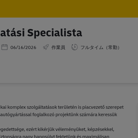
Skip to main content
Skip to main content
tási Specialista
Posted Date
06/16/2026
作業員
フルタイム（常勤）
tikai komplex szolgáltatások területén is piacvezető szerepet
usautógyártással foglalkozó projektünk számára keressük
gedettsége, ezért kikérjük véleményüket, képzésekkel,
biztonságra nagy hangsúlyt fektetünk és maximálisan