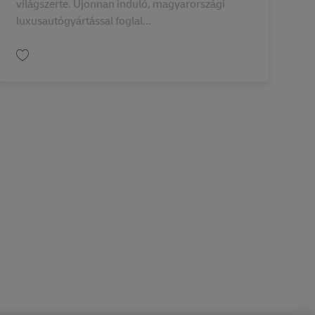
világszerte. Újonnan induló, magyarországi
luxusautógyártással foglal...
保存 Készletkezelő (Stock controller) AV-345568