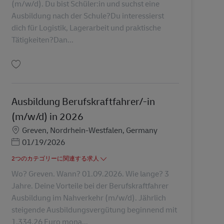
(m/w/d). Du bist Schüler:in und suchst eine
Ausbildung nach der Schule?Du interessierst
dich für Logistik, Lagerarbeit und praktische
Tätigkeiten?Dan...
保存 Ausbildung zur Fachkraft für Lagerlogistik 2026 (m/w/d) AV-349408
Ausbildung Berufskraftfahrer/-in
(m/w/d) in 2026
勤務地
Greven, Nordrhein-Westfalen, Germany
Posted Date
01/19/2026
2つのカテゴリーに関連する求人
Wo? Greven. Wann? 01.09.2026. Wie lange? 3
Jahre. Deine Vorteile bei der Berufskraftfahrer
Ausbildung im Nahverkehr (m/w/d). Jährlich
steigende Ausbildungsvergütung beginnend mit
1.334,26 Euro mona...