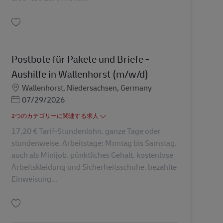
保存 Ausbildung Berufskraftfahrer/-in (m/w/d) in 2026 AV-311340
Postbote für Pakete und Briefe -
Aushilfe in Wallenhorst (m/w/d)
勤務地
Wallenhorst, Niedersachsen, Germany
Posted Date
07/29/2026
2つのカテゴリーに関連する求人
17,20 € Tarif-Stundenlohn. ganze Tage oder
stundenweise. Arbeitstage: Montag bis Samstag.
auch als Minijob. pünktliches Gehalt. kostenlose
Arbeitskleidung und Sicherheitsschuhe. bezahlte
Einweisung...
保存 Postbote für Pakete und Briefe - Aushilfe in Wallenhorst (m/w/d) AV-337