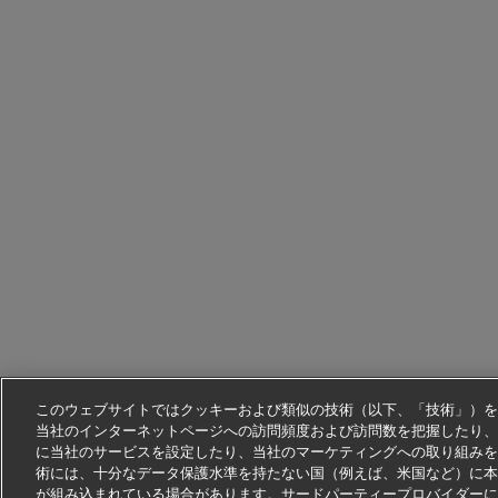
このウェブサイトではクッキーおよび類似の技術（以下、「技術」）を
当社のインターネットページへの訪問頻度および訪問数を把握したり、
に当社のサービスを設定したり、当社のマーケティングへの取り組みを
術には、十分なデータ保護水準を持たない国（例えば、米国など）に本
が組み込まれている場合があります。サードパーティープロバイダーに