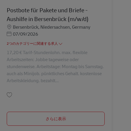
Postbote für Pakete und Briefe -
Aushilfe in Bersenbrück (m/w/d)
勤務地
Bersenbrück, Niedersachsen, Germany
Posted Date
07/09/2026
2つのカテゴリーに関連する求人
17,20 € Tarif-Stundenlohn. max. flexible
Arbeitszeiten: Jobbe tageweise oder
stundenweise. Arbeitstage: Montag bis Samstag.
auch als Minijob. pünktliches Gehalt. kostenlose
Arbeitskleidung. bezahlt...
保存 Postbote für Pakete und Briefe - Aushilfe in Bersenbrück (m/w/d) AV-34
さらに表示