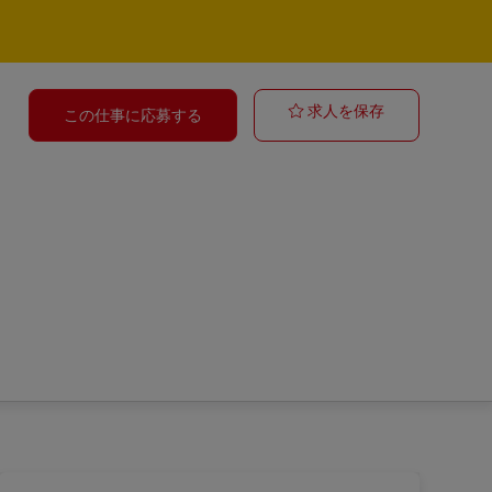
Postbote für P
求人を保存
この仕事に応募する