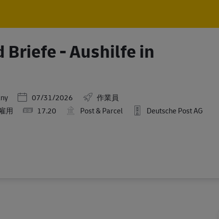
Skip to main content
Skip to main content
Briefe - Aushilfe in
Posted Date
any
07/31/2026
作業員
雇用
17.20
Post & Parcel
Deutsche Post AG