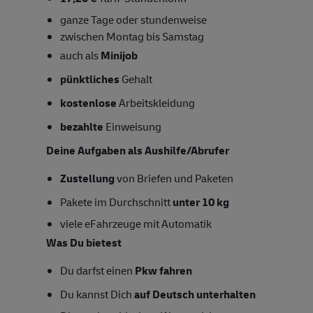
ganze Tage oder stundenweise
zwischen Montag bis Samstag
auch als
Minijob
pünktliches
Gehalt
kostenlose
Arbeitskleidung
bezahlte
Einweisung
Deine Aufgaben als Aushilfe/Abrufer
Zustellung
von Briefen und Paketen
Pakete im Durchschnitt
unter 10 kg
viele eFahrzeuge mit Automatik
Was Du bietest
Du darfst einen
Pkw fahren
Du kannst Dich
auf Deutsch unterhalten