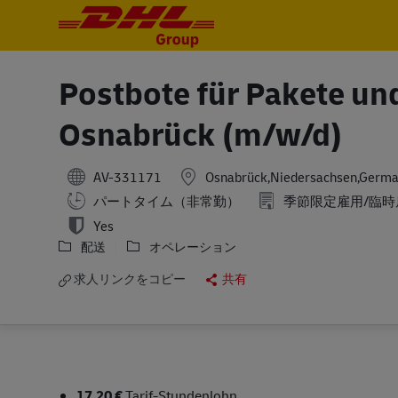
-
-
Postbote für Pakete und 
Osnabrück (m/w/d)
AV-331171
Osnabrück,Niedersachsen,Germ
パートタイム（非常勤）
季節限定雇用/臨時
Yes
配送
オペレーション
求人リンクをコピー
共有
17,20 €
Tarif-Stundenlohn