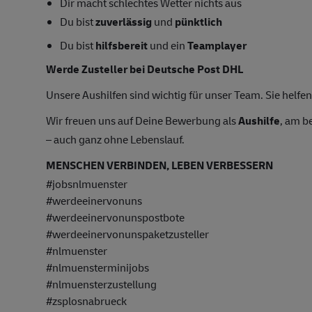
Dir macht schlechtes Wetter nichts aus
Du bist
zuverlässig
und
pünktlich
Du bist
hilfsbereit
und ein
Teamplayer
Werde Zusteller bei Deutsche Post DHL
Unsere Aushilfen sind wichtig für unser Team. Sie helfen 
Wir freuen uns auf Deine Bewerbung als
Aushilfe
, am b
– auch ganz ohne Lebenslauf.
MENSCHEN VERBINDEN, LEBEN VERBESSERN
#jobsnlmuenster
#werdeeinervonuns
#werdeeinervonunspostbote
#werdeeinervonunspaketzusteller
#nlmuenster
#nlmuensterminijobs
#nlmuensterzustellung
#zsplosnabrueck