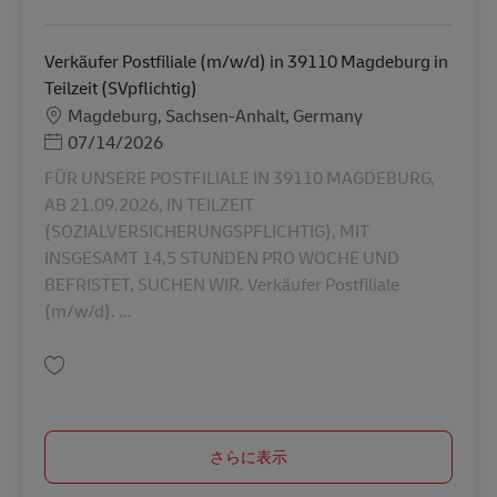
保存 Verkäufer Postfiliale (m/w/d) in 31036 Eime in Geringfügigkeit (Mini
Verkäufer Postfiliale (m/w/d) in 39110 Magdeburg in
Teilzeit (SVpflichtig)
勤務地
Magdeburg, Sachsen-Anhalt, Germany
Posted Date
07/14/2026
FÜR UNSERE POSTFILIALE IN 39110 MAGDEBURG,
AB 21.09.2026, IN TEILZEIT
(SOZIALVERSICHERUNGSPFLICHTIG), MIT
INSGESAMT 14,5 STUNDEN PRO WOCHE UND
BEFRISTET, SUCHEN WIR. Verkäufer Postfiliale
(m/w/d). ...
保存 Verkäufer Postfiliale (m/w/d) in 39110 Magdeburg in Teilzeit (SVpflic
さらに表示