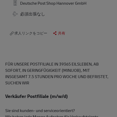
Deutsche Post Shop Hannover GmbH
Travel Required
必須出張なし
求人リンクをコピー
共有
FÜR UNSERE POSTFILIALE IN 39365 EILSLEBEN, AB
SOFORT, IN GERINGFÜGIGKEIT (MINIJOB), MIT
INSGESAMT 7.5 STUNDEN PRO WOCHE UND BEFRISTET,
SUCHEN WIR
Verkäufer Postfiliale (m/w/d)
Sie sind kunden- und serviceorientiert?
Wir haben jede Menge Aufgaben für Verkaufstalente.