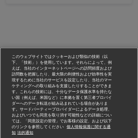
このウェブサイトではクッキーおよび類似の技術（以
下、「技術」）を使用しています。それらによって、例
えば、当社のインターネットページへの訪問頻度および
訪問数を把握したり、最大限の利便性および効率性を実
現するために当社のサービスを設定したり、当社のマー
ケティングへの取り組みを支援したりすることができま
す。これらの技術には、十分なデータ保護水準を持たな
い国（例えば、米国など）に本拠を置く第三者プロバイ
ダーへのデータ転送が組み込まれている場合がありま
す。サードパーティープロバイダーによるデータ処理、
およびいつでも同意を取り消す可能性などの詳細につい
ては、「同意設定の管理」でお客様の設定、および以下
のリンクを参照してください
個人情報保護に関する通
この仕事に応募する
知
法的通知