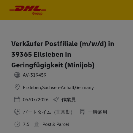
Skip to main content
Skip to main content
-
-
Verkäufer Postfiliale (m/w/d) in
39365 Eilsleben in
Geringfügigkeit (Minijob)
AV-319459
Erxleben,Sachsen-Anhalt,Germany
Posted Date
05/07/2026
作業員
パートタイム（非常勤）
一時雇用
7.5
Post & Parcel