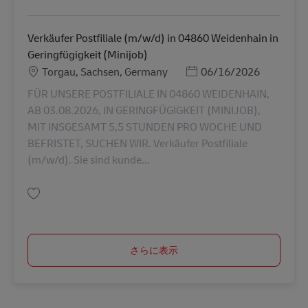
保存 Verkäufer Postfiliale (m/w/d) in PLZ in Geringfügigkeit (Minijob) AV-
Verkäufer Postfiliale (m/w/d) in 04860 Weidenhain in
Geringfügigkeit (Minijob)
勤務地
Posted Date
Torgau, Sachsen, Germany
06/16/2026
FÜR UNSERE POSTFILIALE IN 04860 WEIDENHAIN,
AB 03.08.2026, IN GERINGFÜGIGKEIT (MINIJOB),
MIT INSGESAMT 5,5 STUNDEN PRO WOCHE UND
BEFRISTET, SUCHEN WIR. Verkäufer Postfiliale
(m/w/d). Sie sind kunde...
保存 Verkäufer Postfiliale (m/w/d) in 04860 Weidenhain in Geringfügigkeit
さらに表示