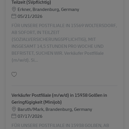
Teilzeit (SVpflichtig)
勤務地
Erkner, Brandenburg, Germany
Posted Date
05/21/2026
FÜR UNSERE POSTFILIALE IN 15569 WOLTERSDORF,
AB SOFORT, IN TEILZEIT
(SOZIALVERSICHERUNGSPFLICHTIG), MIT
INSGESAMT 14,5 STUNDEN PRO WOCHE UND
BEFRISTET, SUCHEN WIR. Verkäufer Postfiliale
(m/w/d). Si...
保存 Verkäufer Postfiliale (m/w/d) in 15569 Woltersdorf in Teilzeit (SVpfli
Verkäufer Postfiliale (m/w/d) in 15938 Golßen in
Geringfügigkeit (Minijob)
勤務地
Baruth/Mark, Brandenburg, Germany
Posted Date
07/17/2026
FÜR UNSERE POSTFILIALE IN 15938 GOLßEN, AB