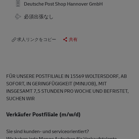
Deutsche Post Shop Hannover GmbH
Travel Required
必須出張なし
求人リンクをコピー
共有
FÜR UNSERE POSTFILIALE IN 15569 WOLTERSDORF
, AB
SOFORT, IN GERINGFÜGIGKEIT (MINIJOB), MIT
INSGESAMT 7,5 STUNDEN PRO WOCHE UND BEFRISTET,
SUCHEN WIR
Verkäufer Postfiliale (m/w/d)
Sie sind kunden- und serviceorientiert?
Wir haben jede Menge Aufgaben für Verkaufstalente.