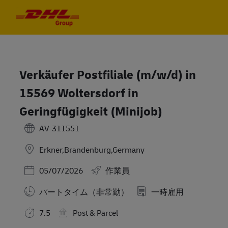
Skip to main content
Skip to main content
-
-
Verkäufer Postfiliale (m/w/d) in
15569 Woltersdorf in
Geringfügigkeit (Minijob)
AV-311551
Erkner,Brandenburg,Germany
Posted Date
05/07/2026
作業員
パートタイム（非常勤）
一時雇用
7.5
Post & Parcel