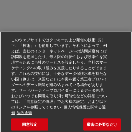
このウェブサイトではクッキーおよび類似の技術（以
下、「技術」）を使用しています。それらによって、例
えば、当社のインターネットページへの訪問頻度および
訪問数を把握したり、最大限の利便性および効率性を実
現するために当社のサービスを設定したり、当社のマー
ケティングへの取り組みを支援したりすることができま
す。これらの技術には、十分なデータ保護水準を持たな
い国（例えば、米国など）に本拠を置く第三者プロバイ
ダーへのデータ転送が組み込まれている場合がありま
す。サードパーティープロバイダーによるデータ処理、
およびいつでも同意を取り消す可能性などの詳細につい
ては、「同意設定の管理」でお客様の設定、および以下
のリンクを参照してください
個人情報保護に関する通
この仕事に応募する
知
法的通知
同意設定
厳密に必要なだけ
Verkäufer Postfiliale (m/
求人を保存