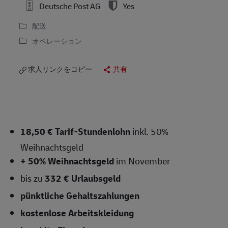
Deutsche Post AG
Yes
配送
オペレーション
求人リンクをコピー
共有
18,50 € Tarif-Stundenlohn
inkl. 50%
Weihnachtsgeld
+ 50% Weihnachtsgeld
im November
bis zu
332 € Urlaubsgeld
pünktliche Gehaltszahlungen
kostenlose
Arbeitskleidung