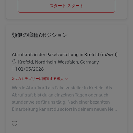
スタート スタート
類似の職種/ポジション
Abrufkraft in der Paketzustellung in Krefeld (m/w/d)
勤務地
Krefeld, Nordrhein-Westfalen, Germany
Posted Date
01/05/2026
2つのカテゴリーに関連する求人
Werde Abrufkraft als Paketzusteller in Krefeld. Als
Abrufkraft bist du an einzelnen Tagen oder auch
stundenweise für uns tätig. Nach einer bezahlten
Einarbeitung kannst du sofort in deinem neuen Ne...
保存 Abrufkraft in der Paketzustellung in Krefeld (m/w/d) AV-273024