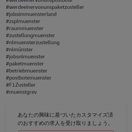
#werdeeinervonunspaketzusteller
#jobsimmuensterland
#zsplmuenster
#raummuenster
#zustellungmuenster
#nlmuensterzustellung
#nlmünster
#jobsnlmuenster
#paketmuenster
#betriebmuenster
#postbotemuenster
#F1Zusteller
#muenstgrev
あなたの興味に基づいたカスタマイズ済
のおすすめの求人を受け取りましょう。