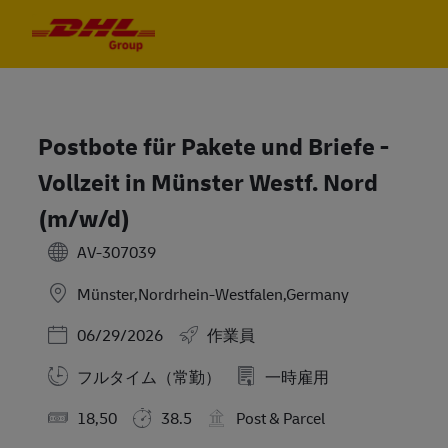
Skip to main content
Skip to main content
-
-
Postbote für Pakete und Briefe -
Vollzeit in Münster Westf. Nord
(m/w/d)
AV-307039
Münster,Nordrhein-Westfalen,Germany
Posted Date
06/29/2026
作業員
フルタイム（常勤）
一時雇用
18,50
38.5
Post & Parcel