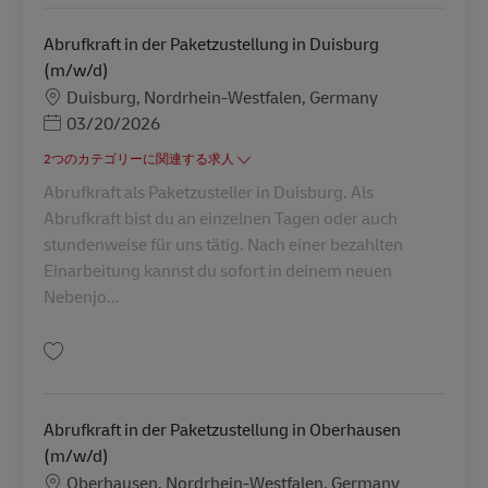
Abrufkraft in der Paketzustellung in Duisburg
(m/w/d)
勤務地
Duisburg, Nordrhein-Westfalen, Germany
Posted Date
03/20/2026
2つのカテゴリーに関連する求人
Abrufkraft als Paketzusteller in Duisburg. Als
Abrufkraft bist du an einzelnen Tagen oder auch
stundenweise für uns tätig. Nach einer bezahlten
Einarbeitung kannst du sofort in deinem neuen
Nebenjo...
保存 Abrufkraft in der Paketzustellung in Duisburg (m/w/d) AV-273014
Abrufkraft in der Paketzustellung in Oberhausen
(m/w/d)
勤務地
Oberhausen, Nordrhein-Westfalen, Germany