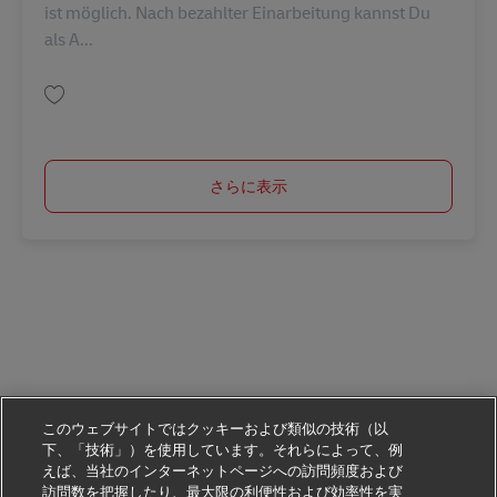
ist möglich. Nach bezahlter Einarbeitung kannst Du
als A...
保存 Abrufkraft in der Paketzustellung in Moers (m/w/d) AV-273003
さらに表示
このウェブサイトではクッキーおよび類似の技術（以
下、「技術」）を使用しています。それらによって、例
えば、当社のインターネットページへの訪問頻度および
訪問数を把握したり、最大限の利便性および効率性を実