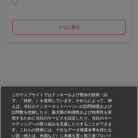
保存 Postbote für Pakete und Briefe (m/w/d) AV-326063
さらに表示
このウェブサイトではクッキーおよび類似の技術（以
下、「技術」）を使用しています。それらによって、例
えば、当社のインターネットページへの訪問頻度および
訪問数を把握したり、最大限の利便性および効率性を実
現するために当社のサービスを設定したり、当社のマー
ケティングへの取り組みを支援したりすることができま
す。これらの技術には、十分なデータ保護水準を持たな
い国（例えば、米国など）に本拠を置く第三者プロバイ