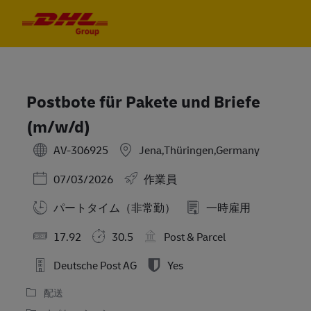
Skip to main content
Skip to main content
-
-
Postbote für Pakete und Briefe
(m/w/d)
AV-306925
Jena,Thüringen,Germany
Posted Date
07/03/2026
作業員
パートタイム（非常勤）
一時雇用
17.92
30.5
Post & Parcel
Deutsche Post AG
Yes
配送