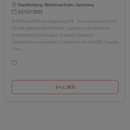
勤務地
Staufenberg, Niedersachsen, Germany
Posted Date
12/11/2025
Schülerpraktikum Lagerlogistik . Du interessierst dich
für die spannende Welt der Logistik und möchtest
praktische Erfahrungen in einem globalen
Unternehmen sammeln? Dann bist du bei DHL Supply
Cha...
保存 Schülerpraktikum Lagerlogistik (m/w/d) AV-326159
さらに表示