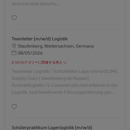
sind und stolz darauf s...
保存 Lagermitarbeiter*in (m/w/d) für die Ver-und Entladung AV-349657
Teamleiter (m/w/d) Logistik
勤務地
Staufenberg, Niedersachsen, Germany
Posted Date
08/05/2026
2つのカテゴリーに関連する求人
Teamleiter Logistik / Schichtleiter Lager (m/w/d) DHL
Supply Chain | Staufenberg bei Kassel |
Kontraktlogistik / E-CommerceDu bist erfahren in der
Logistik, hast bereits erste Führungserfahrung ges...
保存 Teamleiter (m/w/d) Logistik AV-320460
Schülerpraktikum Lagerlogistik (m/w/d)