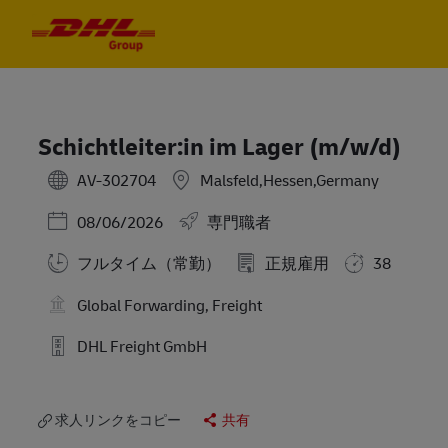
Skip to main content
Skip to main content
-
-
Schichtleiter:in im Lager (m/w/d)
AV-302704
Malsfeld,Hessen,Germany
Posted Date
08/06/2026
専門職者
フルタイム（常勤）
正規雇用
38
Global Forwarding, Freight
DHL Freight GmbH
求人リンクをコピー
共有