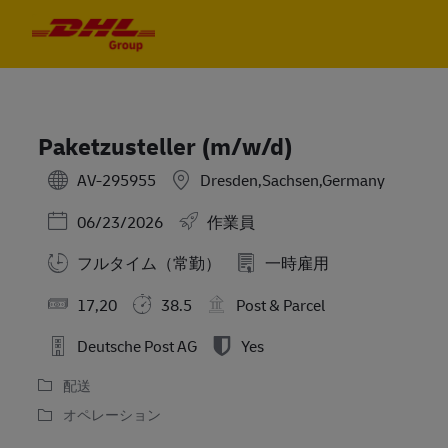
Skip to main content
Skip to main content
-
-
Paketzusteller (m/w/d)
AV-295955
Dresden,Sachsen,Germany
Posted Date
06/23/2026
作業員
フルタイム（常勤）
一時雇用
17,20
38.5
Post & Parcel
Deutsche Post AG
Yes
配送
オペレーション