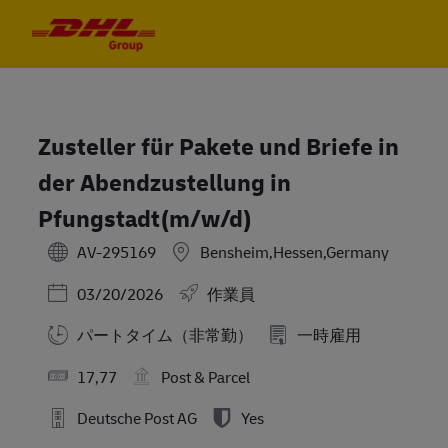
Skip to main content
Skip to main content
-
-
Zusteller für Pakete und Briefe in
der Abendzustellung in
Pfungstadt(m/w/d)
AV-295169
Bensheim,Hessen,Germany
Posted Date
03/20/2026
作業員
パートタイム（非常勤）
一時雇用
17,77
Post & Parcel
Deutsche Post AG
Yes