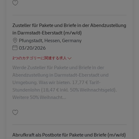
保存 Zusteller für Pakete und Briefe in der Abendzustellung in Heppenhei
Zusteller für Pakete und Briefe in der Abendzustellung
in Darmstadt-Eberstadt (m/w/d)
勤務地
Pfungstadt, Hessen, Germany
Posted Date
03/20/2026
2つのカテゴリーに関連する求人
Werde Zusteller für Pakete und Briefe in der
Abendzustellung in Darmstadt-Eberstadt und
Umgebung. Was wir bieten. 17,77 € Tarif-
Stundenlohn (18,47 € inkl. 50% Weihnachtsgeld).
Weitere 50% Weihnacht...
保存 Zusteller für Pakete und Briefe in der Abendzustellung in Darmstadt-
Abrufkraft als Postbote für Pakete und Briefe (m/w/d)