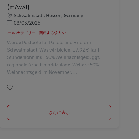
(m/w/d)
勤務地
Schwalmstadt, Hessen, Germany
Posted Date
08/03/2026
2つのカテゴリーに関連する求人
Werde Postbote für Pakete und Briefe in
Schwalmstadt. Was wir bieten. 17,92 € Tarif-
Stundenlohn inkl. 50% Weihnachtsgeld, ggf.
regionale Arbeitsmarktzulage. Weitere 50%
Weihnachtsgeld im November. ...
保存 Postbote für Pakete und Briefe (m/w/d) AV-191705
さらに表示