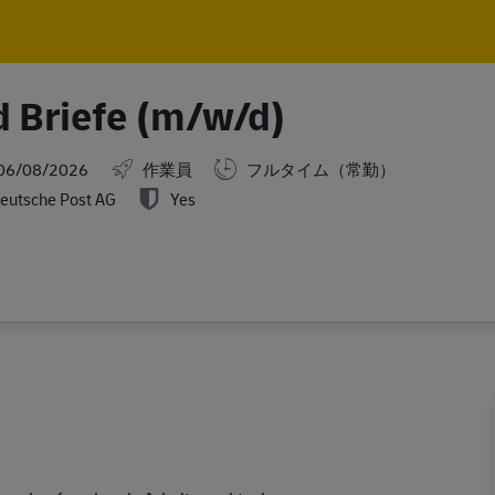
Skip to main content
Skip to main content
d Briefe (m/w/d)
ed Date
06/08/2026
作業員
フルタイム（常勤）
eutsche Post AG
Yes