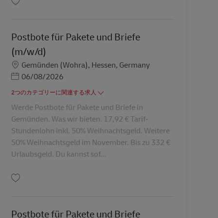
保存 Postbote für Pakete und Briefe (m/w/d) AV-334779
Postbote für Pakete und Briefe
(m/w/d)
勤務地
Gemünden (Wohra), Hessen, Germany
Posted Date
06/08/2026
2つのカテゴリーに関連する求人
Werde Postbote für Pakete und Briefe in
Gemünden. Was wir bieten. 17,92 € Tarif-
Stundenlohn inkl. 50% Weihnachtsgeld. Weitere
50% Weihnachtsgeld im November. Bis zu 332 €
Urlaubsgeld. Du kannst sof...
保存 Postbote für Pakete und Briefe (m/w/d) AV-345302
Postbote für Pakete und Briefe