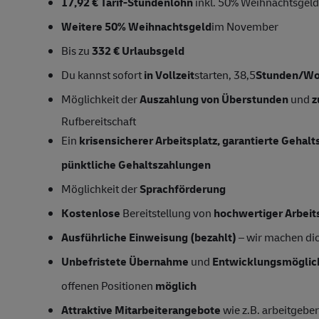
17,92 € Tarif-Stundenlohn
inkl. 50% Weihnachtsgeld
Weitere 50% Weihnachtsgeld
im November
Bis zu
332 € Urlaubsgeld
Du kannst sofort
in Vollzeit
starten, 38,5
Stunden/W
Möglichkeit der
Auszahlung von Überstunden
und
z
Rufbereitschaft
Ein
krisensicherer Arbeitsplatz, garantierte Gehal
pünktliche Gehaltszahlungen
Möglichkeit der
Sprachförderung
Kostenlose
Bereitstellung von
hochwertiger Arbeit
Ausführliche Einweisung (bezahlt)
– wir machen dich
Unbefristete Übernahme
und
Entwicklungsmöglic
offenen Positionen
möglich
Attraktive Mitarbeiterangebote
wie z.B. arbeitgeber