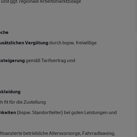
 und ggf. regionale Arbeitsmarktzulage
oche
usätzlichen Vergütung
durch bspw. freiwillige
tssteigerung
gemäß Tarifvertrag und
skleidung
 fit für die Zustellung
hkeiten
(bspw. Standortleiter) bei guten Leistungen und
finanzierte betriebliche Altersvorsorge, Fahrradleasing,