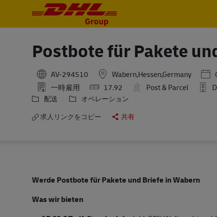
-
-
Postbote für Pakete un
Post
AV-294510
Wabern,Hessen,Germany
一時雇用
17.92
Post & Parcel
D
配送
オペレーション
求人リンクをコピー
共有
Werde Postbote für Pakete und Briefe in Wabern
Was wir bieten