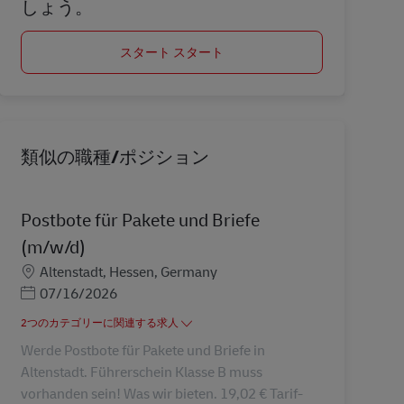
しょう。
スタート スタート
類似の職種/ポジション
Postbote für Pakete und Briefe
(m/w/d)
勤務地
Altenstadt, Hessen, Germany
Posted Date
07/16/2026
2つのカテゴリーに関連する求人
Werde Postbote für Pakete und Briefe in
Altenstadt. Führerschein Klasse B muss
vorhanden sein! Was wir bieten. 19,02 € Tarif-