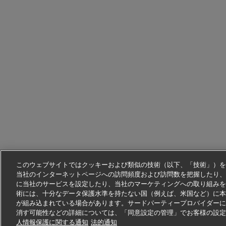
このウェブサイトではクッキーおよび類似の技術（以下、「技術」）を
当社のインターネットページへの訪問頻度および訪問数を把握したり、
に当社のサービスを設定したり、当社のマーケティングへの取り組みを
術には、十分なデータ保護水準を持たない国（例えば、米国など）に本
が組み込まれている場合があります。サードパーティープロバイダーに
消す可能性などの詳細については、「同意設定の管理」でお客様の設
人情報保護に関する通知
法的通知