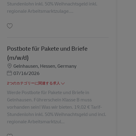
Stundenlohn inkl. 50% Weihnachtsgeld inkl.
regionale Arbeitsmarktzulage....
保存 Postbote für Pakete und Briefe (m/w/d) AV-349740
Postbote für Pakete und Briefe
(m/w/d)
勤務地
Gelnhausen, Hessen, Germany
Posted Date
07/16/2026
2つのカテゴリーに関連する求人
Werde Postbote für Pakete und Briefe in
Gelnhausen. Führerschein Klasse B muss
vorhanden sein! Was wir bieten. 19,02 € Tarif-
Stundenlohn inkl. 50% Weihnachtsgeld und incl.
regionale Arbeitsmarktzul...