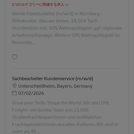
2つのカテゴリーに関連する求人
Werde Paketzusteller (m/w/d) in Nürnberg -
Wittekindstr. Was wir bieten. 18,50 € Tarif-
Stundenlohn inkl. 50% Weihnachtsgeld, ggf. regionale
Arbeitsmarktzulage. Weitere 50% Weihnachtsgeld im
Novembe...
保存 Paketzusteller (m/w/d) AV-75326
Sachbearbeiter Kundenservice (m/w/d)
勤務地
Unterschleißheim, Bayern, Germany
Posted Date
07/02/2026
Grow your Skills. Shape the World. Wir sind DHL
Freight - ein buntes Team von 13.000
Straßenfrachtexpert:innen und zertifizierten
Frachtspezialist:innen aus allen Kulturen. Wir sind in
mehr als 40 ...