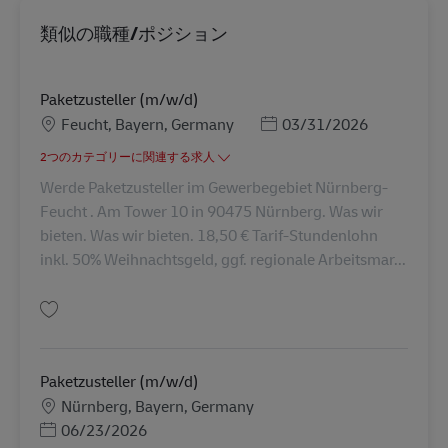
類似の職種/ポジション
Paketzusteller (m/w/d)
勤務地
Posted Date
Feucht, Bayern, Germany
03/31/2026
2つのカテゴリーに関連する求人
Werde Paketzusteller im Gewerbegebiet Nürnberg-
Feucht . Am Tower 10 in 90475 Nürnberg. Was wir
bieten. Was wir bieten. 18,50 € Tarif-Stundenlohn
inkl. 50% Weihnachtsgeld, ggf. regionale Arbeitsmar...
保存 Paketzusteller (m/w/d) AV-11793
Paketzusteller (m/w/d)
勤務地
Nürnberg, Bayern, Germany
Posted Date
06/23/2026