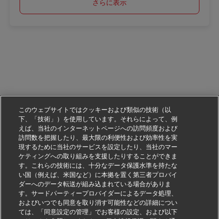
さらに表示
このウェブサイトではクッキーおよび類似の技術（以
下、「技術」）を使用しています。それらによって、例
えば、当社のインターネットページへの訪問頻度および
訪問数を把握したり、最大限の利便性および効率性を実
現するために当社のサービスを設定したり、当社のマー
ケティングへの取り組みを支援したりすることができま
す。これらの技術には、十分なデータ保護水準を持たな
い国（例えば、米国など）に本拠を置く第三者プロバイ
ダーへのデータ転送が組み込まれている場合がありま
す。サードパーティープロバイダーによるデータ処理、
およびいつでも同意を取り消す可能性などの詳細につい
ては、「同意設定の管理」でお客様の設定、および以下