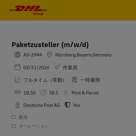
Skip to main content
Skip to main content
-
-
Paketzusteller (m/w/d)
AV-2944
Nürnberg,Bayern,Germany
Posted Date
03/31/2026
作業員
フルタイム（常勤）
一時雇用
18,50
38.5
Post & Parcel
Deutsche Post AG
Yes
配送
オペレーション