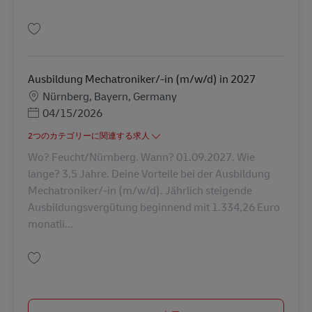
保存 Sachbearbeiter Kundenservice (m/w/d) AV-358174
Ausbildung Mechatroniker/-in (m/w/d) in 2027
勤務地
Nürnberg, Bayern, Germany
Posted Date
04/15/2026
2つのカテゴリーに関連する求人
Wo? Feucht/Nürnberg. Wann? 01.09.2027. Wie
lange? 3,5 Jahre. Deine Vorteile bei der Ausbildung
Mechatroniker/-in (m/w/d). Jährlich steigende
Ausbildungsvergütung beginnend mit 1.334,26 Euro
monatli...
保存 Ausbildung Mechatroniker/-in (m/w/d) in 2027 AV-347941