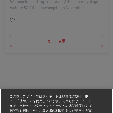
Weihnachtsgeld, ggf. regionale Arbeitsmarktzulage. +
weitere 50% Weihnachtsgeld im November. ...
保存 Postbote für Pakete und Briefe (m/w/d) AV-148179
さらに表示
このウェブサイトではクッキーおよび類似の技術（以
下、「技術」）を使用しています。それらによって、例
えば、当社のインターネットページへの訪問頻度および
訪問数を把握したり、最大限の利便性および効率性を実