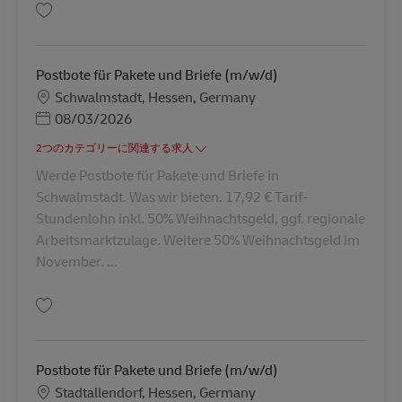
保存 Postbote für Pakete und Briefe (m/w/d) AV-345302
Postbote für Pakete und Briefe (m/w/d)
勤務地
Schwalmstadt, Hessen, Germany
Posted Date
08/03/2026
2つのカテゴリーに関連する求人
Werde Postbote für Pakete und Briefe in
Schwalmstadt. Was wir bieten. 17,92 € Tarif-
Stundenlohn inkl. 50% Weihnachtsgeld, ggf. regionale
Arbeitsmarktzulage. Weitere 50% Weihnachtsgeld im
November. ...
保存 Postbote für Pakete und Briefe (m/w/d) AV-191705
Postbote für Pakete und Briefe (m/w/d)
勤務地
Stadtallendorf, Hessen, Germany