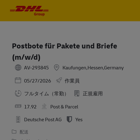
Skip to main content
Skip to main content
-
-
Postbote für Pakete und Briefe
(m/w/d)
AV-293845
Kaufungen,Hessen,Germany
Posted Date
05/27/2026
作業員
フルタイム（常勤）
正規雇用
17.92
Post & Parcel
Deutsche Post AG
Yes
配送