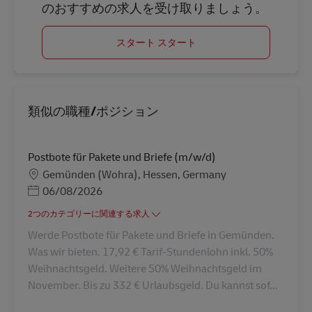
のおすすめの求人を受け取りましょう。
スタート スタート
類似の職種/ポジション
Postbote für Pakete und Briefe (m/w/d)
勤務地
Gemünden (Wohra), Hessen, Germany
Posted Date
06/08/2026
2つのカテゴリーに関連する求人
Werde Postbote für Pakete und Briefe in Gemünden.
Was wir bieten. 17,92 € Tarif-Stundenlohn inkl. 50%
Weihnachtsgeld. Weitere 50% Weihnachtsgeld im
November. Bis zu 332 € Urlaubsgeld. Du kannst sof...