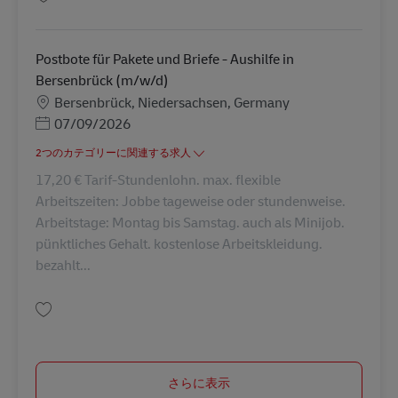
保存 Postbote für Pakete und Briefe - Vollzeit in Gescher (m/w/d) AV-2308
Postbote für Pakete und Briefe - Aushilfe in
Bersenbrück (m/w/d)
勤務地
Bersenbrück, Niedersachsen, Germany
Posted Date
07/09/2026
2つのカテゴリーに関連する求人
17,20 € Tarif-Stundenlohn. max. flexible
Arbeitszeiten: Jobbe tageweise oder stundenweise.
Arbeitstage: Montag bis Samstag. auch als Minijob.
pünktliches Gehalt. kostenlose Arbeitskleidung.
bezahlt...
保存 Postbote für Pakete und Briefe - Aushilfe in Bersenbrück (m/w/d) AV
さらに表示