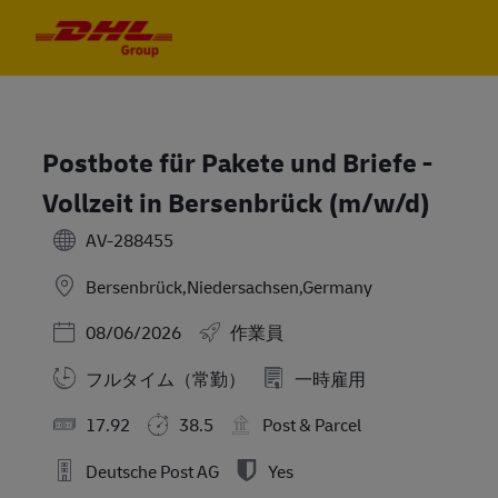
Skip to main content
Skip to main content
-
-
Postbote für Pakete und Briefe -
Vollzeit in Bersenbrück (m/w/d)
AV-288455
Bersenbrück,Niedersachsen,Germany
Posted Date
08/06/2026
作業員
フルタイム（常勤）
一時雇用
17.92
38.5
Post & Parcel
Deutsche Post AG
Yes