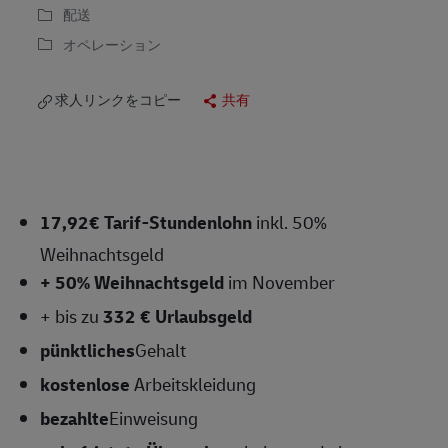
配送
オペレーション
求人リンクをコピー
共有
17,92€ Tarif-Stundenlohn
inkl. 50%
Weihnachtsgeld
+ 50% Weihnachtsgeld
im November
+ bis zu
332 € Urlaubsgeld
pünktliches
Gehalt
kostenlose
Arbeitskleidung
bezahlte
Einweisung