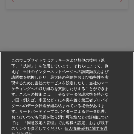
このウェブサイトではクッキーおよび類似の技術（以
下、「技術」）を使用しています。それらによって、例
えば、当社のインターネットページへの訪問頻度および
訪問数を把握したり、最大限の利便性および効率性を実
現するために当社のサービスを設定したり、当社のマー
ケティングへの取り組みを支援したりすることができま
す。これらの技術には、十分なデータ保護水準を持たな
い国（例えば、米国など）に本拠を置く第三者プロバイ
ダーへのデータ転送が組み込まれている場合がありま
す。サードパーティープロバイダーによるデータ処理、
およびいつでも同意を取り消す可能性などの詳細につい
ては、「同意設定の管理」でお客様の設定、および以下
のリンクを参照してください
個人情報保護に関する通
この仕事に応募する