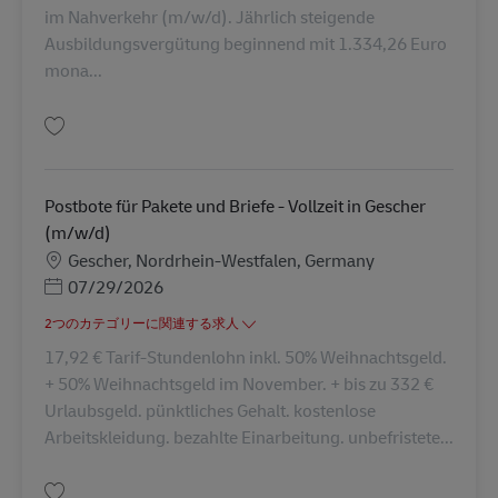
im Nahverkehr (m/w/d). Jährlich steigende
Ausbildungsvergütung beginnend mit 1.334,26 Euro
mona...
保存 Ausbildung Berufskraftfahrer/-in (m/w/d) in 2026 AV-311340
Postbote für Pakete und Briefe - Vollzeit in Gescher
(m/w/d)
勤務地
Gescher, Nordrhein-Westfalen, Germany
Posted Date
07/29/2026
2つのカテゴリーに関連する求人
17,92 € Tarif-Stundenlohn inkl. 50% Weihnachtsgeld.
+ 50% Weihnachtsgeld im November. + bis zu 332 €
Urlaubsgeld. pünktliches Gehalt. kostenlose
Arbeitskleidung. bezahlte Einarbeitung. unbefristete...