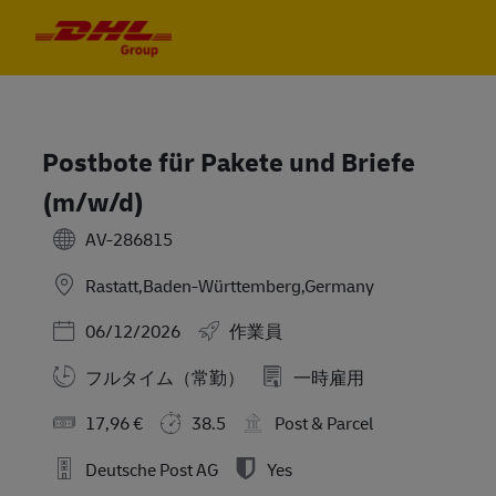
Skip to main content
Skip to main content
-
-
Postbote für Pakete und Briefe
(m/w/d)
AV-286815
Rastatt,Baden-Württemberg,Germany
Posted Date
06/12/2026
作業員
フルタイム（常勤）
一時雇用
17,96 €
38.5
Post & Parcel
Deutsche Post AG
Yes