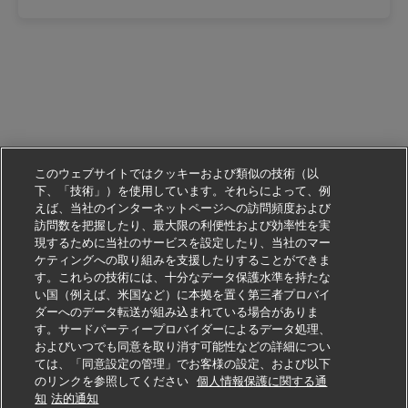
このウェブサイトではクッキーおよび類似の技術（以
下、「技術」）を使用しています。それらによって、例
えば、当社のインターネットページへの訪問頻度および
訪問数を把握したり、最大限の利便性および効率性を実
現するために当社のサービスを設定したり、当社のマー
ケティングへの取り組みを支援したりすることができま
す。これらの技術には、十分なデータ保護水準を持たな
い国（例えば、米国など）に本拠を置く第三者プロバイ
ダーへのデータ転送が組み込まれている場合がありま
す。サードパーティープロバイダーによるデータ処理、
およびいつでも同意を取り消す可能性などの詳細につい
ては、「同意設定の管理」でお客様の設定、および以下
のリンクを参照してください
個人情報保護に関する通
この仕事に応募する
知
法的通知