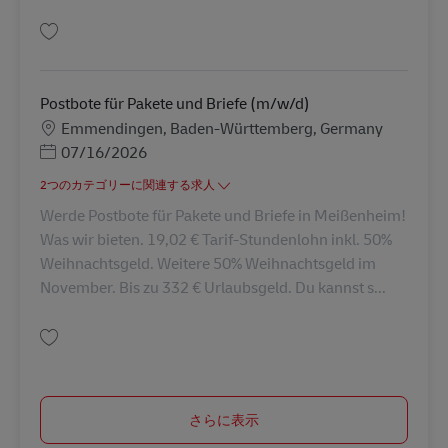
保存 Postbote für Pakete und Briefe (m/w/d) AV-72497
Postbote für Pakete und Briefe (m/w/d)
勤務地
Emmendingen, Baden-Württemberg, Germany
Posted Date
07/16/2026
2つのカテゴリーに関連する求人
Werde Postbote für Pakete und Briefe in Meißenheim!
Was wir bieten. 19,02 € Tarif-Stundenlohn inkl. 50%
Weihnachtsgeld. Weitere 50% Weihnachtsgeld im
November. Bis zu 332 € Urlaubsgeld. Du kannst s...
保存 Postbote für Pakete und Briefe (m/w/d) AV-345811
さらに表示