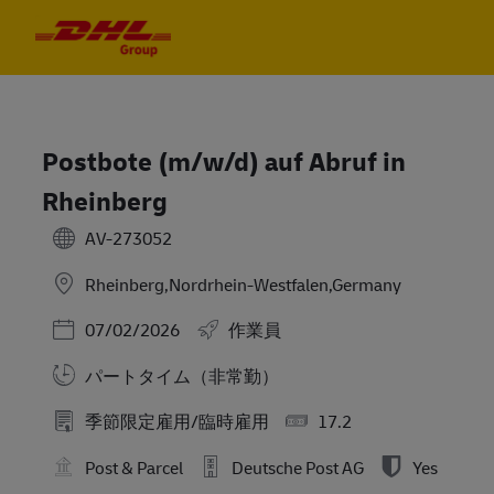
Skip to main content
Skip to main content
-
-
Postbote (m/w/d) auf Abruf in
Rheinberg
AV-273052
Rheinberg,Nordrhein-Westfalen,Germany
Posted Date
07/02/2026
作業員
パートタイム（非常勤）
季節限定雇用/臨時雇用
17.2
Post & Parcel
Deutsche Post AG
Yes