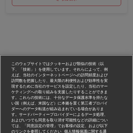
このウェブサイトではクッキーおよび類似の技術（以
下、「技術」）を使用しています。それらによって、例
えば、当社のインターネットページへの訪問頻度および
訪問数を把握したり、最大限の利便性および効率性を実
現するために当社のサービスを設定したり、当社のマー
ケティングへの取り組みを支援したりすることができま
す。これらの技術には、十分なデータ保護水準を持たな
い国（例えば、米国など）に本拠を置く第三者プロバイ
ダーへのデータ転送が組み込まれている場合がありま
す。サードパーティープロバイダーによるデータ処理、
およびいつでも同意を取り消す可能性などの詳細につい
ては、「同意設定の管理」でお客様の設定、および以下
のリンクを参照してください
個人情報保護に関する通
この仕事に応募する