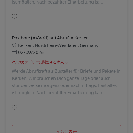
ist möglich. Nach bezahlter Einarbeitung ka...
保存 Postbote (m/w/d) auf Abruf in Krefeld AV-273975
Postbote (m/w/d) auf Abruf in Kerken
勤務地
Kerken, Nordrhein-Westfalen, Germany
Posted Date
02/09/2026
2つのカテゴリーに関連する求人
Werde Abrufkraft als Zusteller für Briefe und Pakete in
Kerken. Wir brauchen Dich ganze Tage oder auch
stundenweise morgens oder nachmittags. Fast alles
ist möglich. Nach bezahlter Einarbeitung kan...
保存 Postbote (m/w/d) auf Abruf in Kerken AV-273018
さらに表示