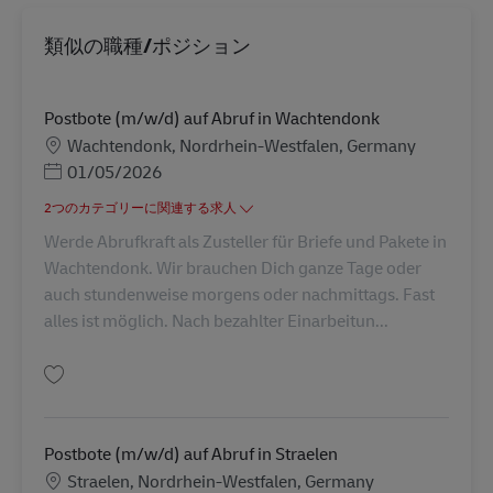
類似の職種/ポジション
Postbote (m/w/d) auf Abruf in Wachtendonk
勤務地
Wachtendonk, Nordrhein-Westfalen, Germany
Posted Date
01/05/2026
2つのカテゴリーに関連する求人
Werde Abrufkraft als Zusteller für Briefe und Pakete in
Wachtendonk. Wir brauchen Dich ganze Tage oder
auch stundenweise morgens oder nachmittags. Fast
alles ist möglich. Nach bezahlter Einarbeitun...
保存 Postbote (m/w/d) auf Abruf in Wachtendonk AV-273027
Postbote (m/w/d) auf Abruf in Straelen
勤務地
Straelen, Nordrhein-Westfalen, Germany