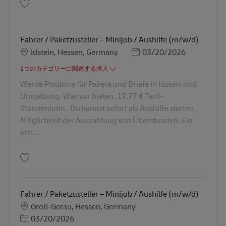
保存 Fahrer / Paketzusteller – Minijob / Aushilfe (m/w/d) AV-247986
Fahrer / Paketzusteller – Minijob / Aushilfe (m/w/d)
勤務地
Posted Date
Idstein, Hessen, Germany
03/20/2026
2つのカテゴリーに関連する求人
Werde Postbote für Pakete und Briefe in Idstein und
Umgebung. Was wir bieten. 17,77 € Tarif-
Stundenlohn . Du kannst sofort als Aushilfe starten.
Möglichkeit der Auszahlung von Überstunden. Ein
kris...
保存 Fahrer / Paketzusteller – Minijob / Aushilfe (m/w/d) AV-247971
Fahrer / Paketzusteller – Minijob / Aushilfe (m/w/d)
勤務地
Groß-Gerau, Hessen, Germany
Posted Date
03/20/2026