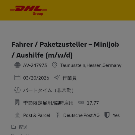
Skip to main content
Skip to main content
-
-
Fahrer / Paketzusteller – Minijob
/ Aushilfe (m/w/d)
AV-247973
Taunusstein,Hessen,Germany
Posted Date
03/20/2026
作業員
パートタイム（非常勤）
季節限定雇用/臨時雇用
17,77
Post & Parcel
Deutsche Post AG
Yes
配送