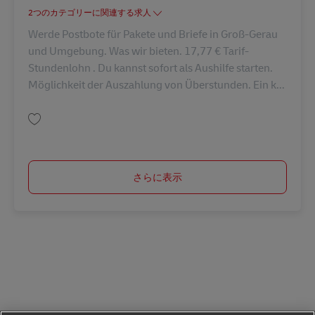
2つのカテゴリーに関連する求人
Werde Postbote für Pakete und Briefe in Groß-Gerau
und Umgebung. Was wir bieten. 17,77 € Tarif-
Stundenlohn . Du kannst sofort als Aushilfe starten.
Möglichkeit der Auszahlung von Überstunden. Ein k...
保存 Fahrer / Paketzusteller – Minijob / Aushilfe (m/w/d) AV-248075
さらに表示