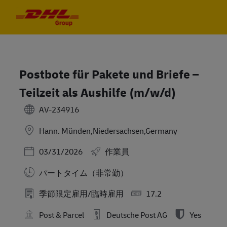
Skip to main content
Skip to main content
-
-
Postbote für Pakete und Briefe –
Teilzeit als Aushilfe (m/w/d)
AV-234916
Hann. Münden,Niedersachsen,Germany
Posted Date
03/31/2026
作業員
パートタイム（非常勤）
季節限定雇用/臨時雇用
17.2
Post & Parcel
Deutsche Post AG
Yes