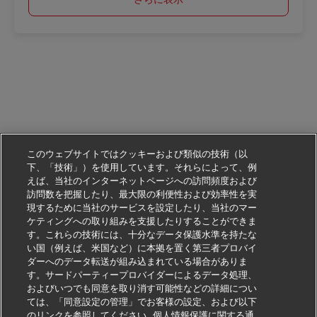
このウェブサイトではクッキーおよび類似の技術（以
下、「技術」）を使用しています。それらによって、例
えば、当社のインターネットページへの訪問頻度および
訪問数を把握したり、最大限の利便性および効率性を実
現するために当社のサービスを設定したり、当社のマー
ケティングへの取り組みを支援したりすることができま
す。これらの技術には、十分なデータ保護水準を持たな
い国（例えば、米国など）に本拠を置く第三者プロバイ
ダーへのデータ転送が組み込まれている場合がありま
す。サードパーティープロバイダーによるデータ処理、
およびいつでも同意を取り消す可能性などの詳細につい
ては、「同意設定の管理」でお客様の設定、および以下
のリンクを参照してください
個人情報保護に関する通