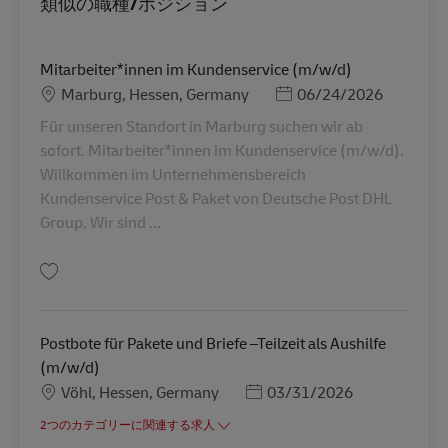
類似の職種/ポジション
Mitarbeiter*innen im Kundenservice (m/w/d)
勤務地
Posted Date
Marburg, Hessen, Germany
06/24/2026
Für unseren Standort in Marburg suchen wir ab
sofort. Mitarbeiter*innen im Kundenservice (m/w/d).
Willkommen im Unternehmensbereich
Kundenservice Post & Paket von Deutsche Post DHL
Group. Wir sind ...
保存 Mitarbeiter*innen im Kundenservice (m/w/d) AV-357659
Postbote für Pakete und Briefe –Teilzeit als Aushilfe
(m/w/d)
勤務地
Posted Date
Vöhl, Hessen, Germany
03/31/2026
2つのカテゴリーに関連する求人