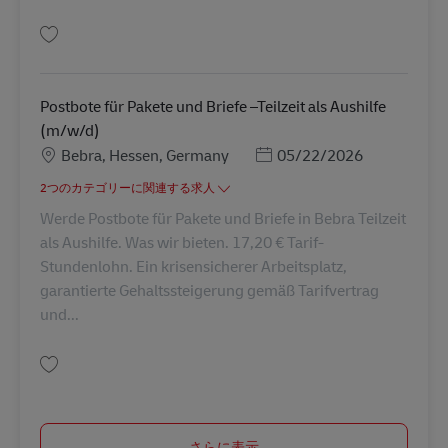
保存 Postbote für Pakete und Briefe –Teilzeit als Aushilfe (m/w/d) AV-2284
Postbote für Pakete und Briefe –Teilzeit als Aushilfe
(m/w/d)
勤務地
Posted Date
Bebra, Hessen, Germany
05/22/2026
2つのカテゴリーに関連する求人
Werde Postbote für Pakete und Briefe in Bebra Teilzeit
als Aushilfe. Was wir bieten. 17,20 € Tarif-
Stundenlohn. Ein krisensicherer Arbeitsplatz,
garantierte Gehaltssteigerung gemäß Tarifvertrag
und...
保存 Postbote für Pakete und Briefe –Teilzeit als Aushilfe (m/w/d) AV-2284
さらに表示