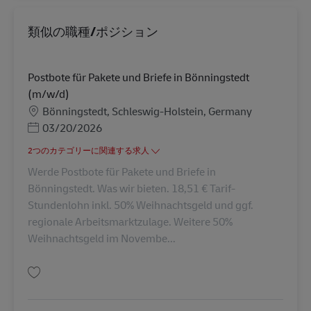
類似の職種/ポジション
Postbote für Pakete und Briefe in Bönningstedt
(m/w/d)
勤務地
Bönningstedt, Schleswig-Holstein, Germany
Posted Date
03/20/2026
2つのカテゴリーに関連する求人
Werde Postbote für Pakete und Briefe in
Bönningstedt. Was wir bieten. 18,51 € Tarif-
Stundenlohn inkl. 50% Weihnachtsgeld und ggf.
regionale Arbeitsmarktzulage. Weitere 50%
Weihnachtsgeld im Novembe...
保存 Postbote für Pakete und Briefe in Bönningstedt (m/w/d) AV-289366