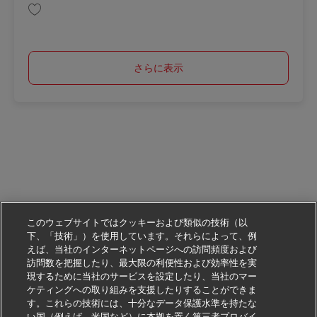
保存 Postbote für Pakete und Briefe in Glückstadt (m/w/d) AV-333567
さらに表示
このウェブサイトではクッキーおよび類似の技術（以
下、「技術」）を使用しています。それらによって、例
えば、当社のインターネットページへの訪問頻度および
訪問数を把握したり、最大限の利便性および効率性を実
現するために当社のサービスを設定したり、当社のマー
ケティングへの取り組みを支援したりすることができま
す。これらの技術には、十分なデータ保護水準を持たな
い国（例えば、米国など）に本拠を置く第三者プロバイ