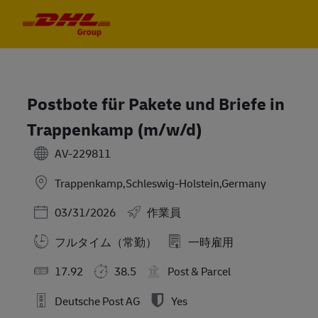
Skip to main content
Skip to main content
-
-
Postbote für Pakete und Briefe in
Trappenkamp (m/w/d)
AV-229811
Trappenkamp,Schleswig-Holstein,Germany
Posted Date
03/31/2026
作業員
フルタイム（常勤）
一時雇用
17.92
38.5
Post & Parcel
Deutsche Post AG
Yes