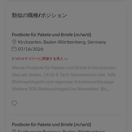
類似の職種/ポジション
Postbote für Pakete und Briefe (m/w/d)
勤務地
Kirchzarten, Baden-Württemberg, Germany
Posted Date
07/16/2026
2つのカテゴリーに関連する求人
Werde Postbote für Pakete und Briefe in Kirchzarten.
Was wir bieten. 19,02 € Tarif-Stundenlohn inkl. 50%
Weihnachtsgeld und regionale Arbeitsmarktzulage.
Weitere 50% Weihnachtsgeld im November. Bis...
保存 Postbote für Pakete und Briefe (m/w/d) AV-265831
Postbote für Pakete und Briefe (m/w/d)
勤務地
Freiburg im Breisgau, Baden-Württemberg,