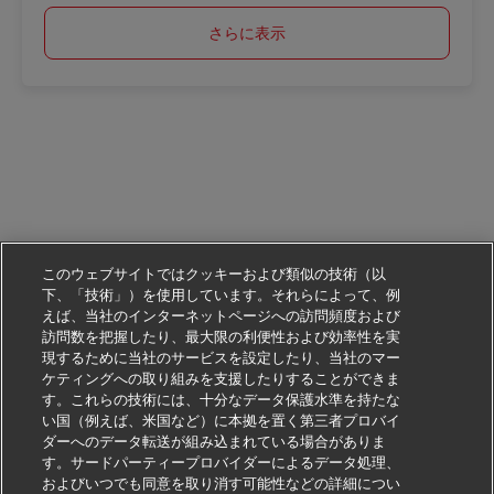
さらに表示
このウェブサイトではクッキーおよび類似の技術（以
下、「技術」）を使用しています。それらによって、例
えば、当社のインターネットページへの訪問頻度および
訪問数を把握したり、最大限の利便性および効率性を実
現するために当社のサービスを設定したり、当社のマー
ケティングへの取り組みを支援したりすることができま
す。これらの技術には、十分なデータ保護水準を持たな
い国（例えば、米国など）に本拠を置く第三者プロバイ
ダーへのデータ転送が組み込まれている場合がありま
す。サードパーティープロバイダーによるデータ処理、
およびいつでも同意を取り消す可能性などの詳細につい