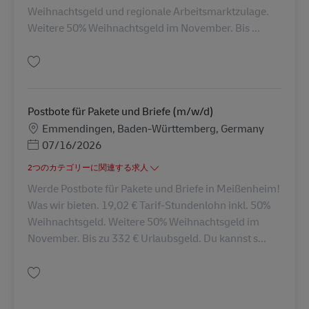
Weihnachtsgeld und regionale Arbeitsmarktzulage.
Weitere 50% Weihnachtsgeld im November. Bis ...
保存 Postbote für Pakete und Briefe (m/w/d) AV-72497
Postbote für Pakete und Briefe (m/w/d)
勤務地
Emmendingen, Baden-Württemberg, Germany
Posted Date
07/16/2026
2つのカテゴリーに関連する求人
Werde Postbote für Pakete und Briefe in Meißenheim!
Was wir bieten. 19,02 € Tarif-Stundenlohn inkl. 50%
Weihnachtsgeld. Weitere 50% Weihnachtsgeld im
November. Bis zu 332 € Urlaubsgeld. Du kannst s...
保存 Postbote für Pakete und Briefe (m/w/d) AV-345811