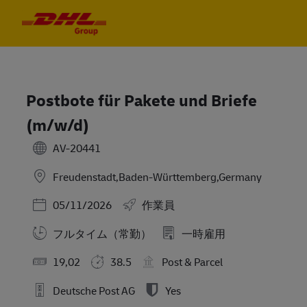
Skip to main content
Skip to main content
-
-
Postbote für Pakete und Briefe
(m/w/d)
AV-20441
Freudenstadt,Baden-Württemberg,Germany
Posted Date
05/11/2026
作業員
フルタイム（常勤）
一時雇用
19,02
38.5
Post & Parcel
Deutsche Post AG
Yes