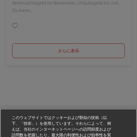
Weihnachtsgeld im November. Urlaubsgeld im Juli.
Du kann...
保存 Postbote für Pakete und Briefe in Tornesch am Samstag Minijob (m/w
さらに表示
このウェブサイトではクッキーおよび類似の技術（以
下、「技術」）を使用しています。それらによって、例
えば、当社のインターネットページへの訪問頻度および
訪問数を把握したり、最大限の利便性および効率性を実