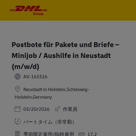
Skip to main content
Skip to main content
-
-
Postbote für Pakete und Briefe –
Minijob / Aushilfe in Neustadt
(m/w/d)
AV-163326
Neustadt in Holstein,Schleswig-
Holstein,Germany
Posted Date
03/20/2026
作業員
パートタイム（非常勤）
季節限定雇用/臨時雇用
17.2