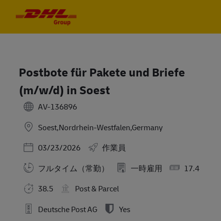
Skip to main content
Skip to main content
-
-
Postbote für Pakete und Briefe
(m/w/d) in Soest
AV-136896
Soest,Nordrhein-Westfalen,Germany
Posted Date
03/23/2026
作業員
フルタイム（常勤）
一時雇用
17.4
38.5
Post & Parcel
Deutsche Post AG
Yes