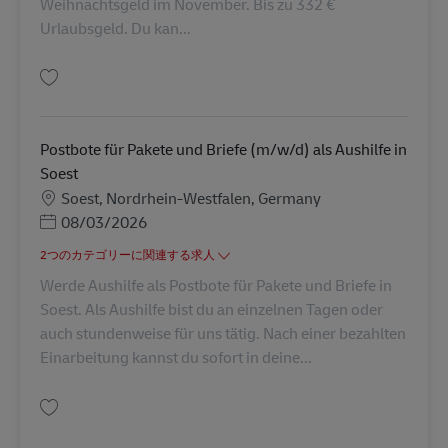
Weihnachtsgeld im November. Bis zu 332 €
Urlaubsgeld. Du kan...
保存 Postbote für Pakete und Briefe (m/w/d) in Arnsberg-Neheim AV-1601
Postbote für Pakete und Briefe (m/w/d) als Aushilfe in
Soest
勤務地
Soest, Nordrhein-Westfalen, Germany
Posted Date
08/03/2026
2つのカテゴリーに関連する求人
Werde Aushilfe als Postbote für Pakete und Briefe in
Soest. Als Aushilfe bist du an einzelnen Tagen oder
auch stundenweise für uns tätig. Nach einer bezahlten
Einarbeitung kannst du sofort in deine...
保存 Postbote für Pakete und Briefe (m/w/d) als Aushilfe in Soest AV-24998