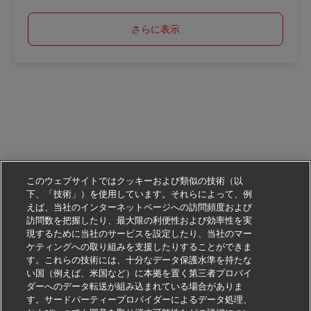
さらに表示
このウェブサイトではクッキーおよび類似の技術（以
下、「技術」）を使用しています。それらによって、例
えば、当社のインターネットページへの訪問頻度および
訪問数を把握したり、最大限の利便性および効率性を実
現するために当社のサービスを設定したり、当社のマー
ケティングへの取り組みを支援したりすることができま
す。これらの技術には、十分なデータ保護水準を持たな
い国（例えば、米国など）に本拠を置く第三者プロバイ
ダーへのデータ転送が組み込まれている場合がありま
す。サードパーティープロバイダーによるデータ処理、